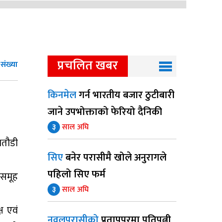
प्रचलित खबर
ंख्या
किनमेल
गर्न भारतीय बजार ठुटीबारी
जाने उपभोक्ताको फेरियो दैनिकी
३
साल अघि
भतौडी
सिए
बनेर परासीमै खोले अनुरागले
पहिलो सिए फर्म
 समूह
३
साल अघि
ष एवं
नवलपरासीको
प्रतापपुरमा पतिपत्नी