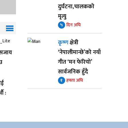
दुर्घटना,चालकको
मृत्यु
५
दिन अघि
कृष्ण
क्षेत्री
‘नेपालीमान्छे’को नयाँ
ष सजाय
गीत ‘मन फेरियो’
उ
सार्वजनिक हुँदै
१
हफ्ता अघि
ाई
ँ :