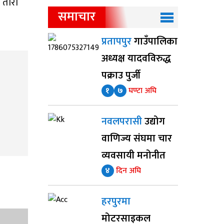
 तारा
समाचार
प्रतापपुर
गाउँपालिका
अध्यक्ष यादवविरुद्ध
पक्राउ पुर्जी
१
७
घण्टा अघि
नवलपरासी
उद्योग
वाणिज्य संघमा चार
व्यवसायी मनोनीत
४
दिन अघि
हरपुरमा
मोटरसाइकल