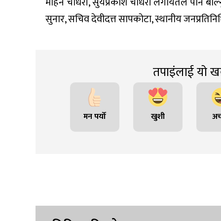
मोहन चौधरी, सुर्यप्रकाश चौधरी लगायतले पनि बोल्न
सुनार, सचिव देवीदत्त सापकोटा, स्थानीय जनप्रतिन
तपाइंलाई यो खब
मन पर्यो
खुशी
अच