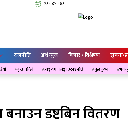
२१ : ४४ : ४१
राजनीति
अर्थ न्युज
बिचार / विश्लेषण
सुचना/प्
ेडियो
दुःख नदिने
प्राङ्गणमा लिङ्गो उठाएपछि
बुद्धकृष्ण
भक्तप
न बनाउन डष्टबिन वितरण