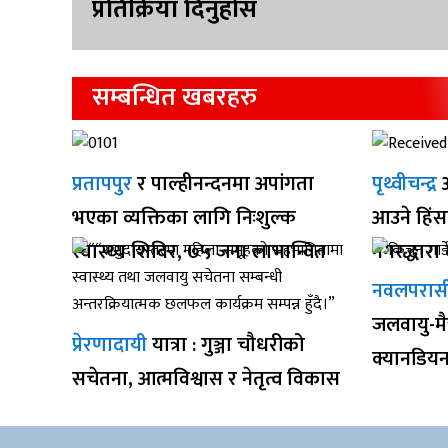
प्रतिक्रिया दिनुहोस
सम्बन्धित खबरहरु
प्रतापपुर
र पाल्हीनन्दनमा अपांगता
पृथ्वीचन्द्र
अ
भएका व्यक्तिका लागि निःशुल्क
आउने हिंस
स्वास्थ्य शिविर, ७५ जना लाभान्वित
नगरद्धार
नवलपरास
जलवायु-मैत
प्रेरणादायी
यात्रा : गुञ्जा चौधरीको
क्यानडिय
सचेतना, आत्मविश्वास र नेतृत्व विकास