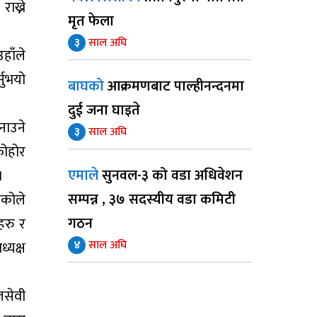
ाख्ने
मृत फेला
३
साल अघि
हाँले
नुभयो
बाघको
आक्रमणबाट पाल्हीनन्दनमा
दुई जना घाइते
नाउने
३
साल अघि
फोहोर
एमाले
सुनवल-३ को वडा अधिवेशन
।
सम्पन्न , ३७ सदस्यीय वडा कमिटी
एकोले
गठन
ीहरु र
४
साल अघि
्यक्ष
जसेवी