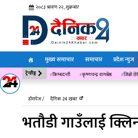
२०८३ श्रावण २२, शुक्रबार
मुख्य समाचार
समाचार
प्रदेश न्युज
ट्रेन्डीङ्ग
किम्बदन्ती
कृष्णचन्द्र वागश्रेष्ठ
जिब्रो छ
विसं २०७६
होमपेज /
दैनिक 24 खबर
भतौडी गाउँलाई क्लि