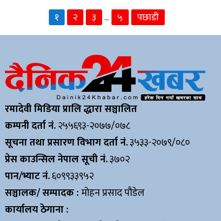
१
२
३
५
पछाडी
…
रमादेवी मिडिया प्रालि द्धारा सञ्चालित
कम्पनी दर्ता नं.
२५५६९३-२०७७/०७८
सूचना तथा प्रसारण विभाग दर्ता नं.
३५३३-२०७९/०८०
प्रेस काउन्सिल नेपाल सूची नं.
३७०२
पान/भ्याट नं.
६०९९३३९५२
सञ्चालक/ सम्पादक :
मोहन प्रसाद पौडेल
कार्यालय ठेगाना :