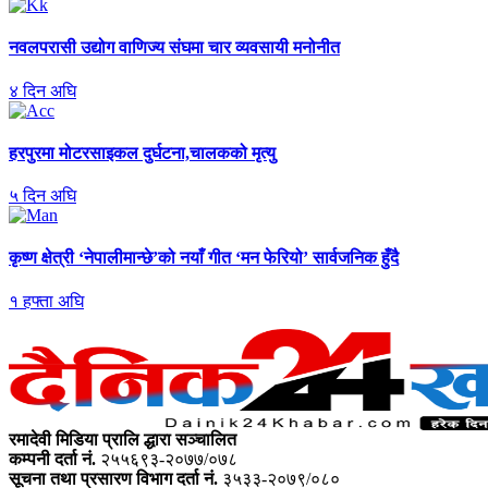
नवलपरासी
उद्योग वाणिज्य संघमा चार व्यवसायी मनोनीत
४
दिन अघि
हरपुरमा
मोटरसाइकल दुर्घटना,चालकको मृत्यु
५
दिन अघि
कृष्ण
क्षेत्री ‘नेपालीमान्छे’को नयाँ गीत ‘मन फेरियो’ सार्वजनिक हुँदै
१
हफ्ता अघि
रमादेवी मिडिया प्रालि द्धारा सञ्चालित
कम्पनी दर्ता नं.
२५५६९३-२०७७/०७८
सूचना तथा प्रसारण विभाग दर्ता नं.
३५३३-२०७९/०८०