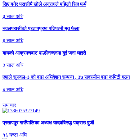
सिए
बनेर परासीमै खोले अनुरागले पहिलो सिए फर्म
३
साल अघि
नवलपरासीको
प्रतापपुरमा पतिपत्नी मृत फेला
३
साल अघि
बाघको
आक्रमणबाट पाल्हीनन्दनमा दुई जना घाइते
३
साल अघि
एमाले
सुनवल-३ को वडा अधिवेशन सम्पन्न , ३७ सदस्यीय वडा कमिटी गठन
४
साल अघि
समाचार
प्रतापपुर
गाउँपालिका अध्यक्ष यादवविरुद्ध पक्राउ पुर्जी
१
६
घण्टा अघि