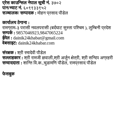
प्रेस काउन्सिल नेपाल सूची नं.
३७०२
पान/भ्याट नं.
६०९९३३९५२
सञ्चालक/ सम्पादक :
मोहन प्रसाद पौडेल
कार्यालय ठेगाना :
रामग्राम-३ परासी नवलपरासी (बर्दघाट सुस्ता पश्चिम ), लुम्बिनी प्रदेश
सम्पर्क :
9857046923,9847065224
ईमेल :
dainik24khabar@gmail.com
वेबसाइट:
dainik24khabar.com
संरक्षक :
श्री रमादेवी पौडेल
सल्लाहकार :
श्री रामजी ज्ञवाली,श्री अर्जुन क्षेत्री, श्री सन्दिप अग्रहरी
सम्वाददाता :
शान्ति वि.क.,चुडामणि पौडेल, रामप्रसाद पौडेल
फेसबुक