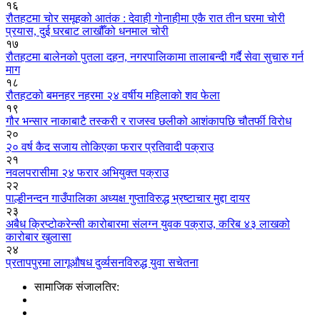
१६
रौतहटमा चोर समूहको आतंक : देवाही गोनाहीमा एकै रात तीन घरमा चोरी
प्रयास, दुई घरबाट लाखौँको धनमाल चोरी
१७
रौतहटमा बालेनको पुतला दहन, नगरपालिकामा तालाबन्दी गर्दै सेवा सुचारु गर्न
माग
१८
रौतहटको बमनहर नहरमा २४ वर्षीय महिलाको शव फेला
१९
गौर भन्सार नाकाबाटै तस्करी र राजस्व छलीको आशंकापछि चौतर्फी विरोध
२०
२० वर्ष कैद सजाय तोकिएका फरार प्रतिवादी पक्राउ
२१
नवलपरासीमा २४ फरार अभियुक्त पक्राउ
२२
पाल्हीनन्दन गाउँपालिका अध्यक्ष गुप्ताविरुद्ध भ्रष्टाचार मुद्दा दायर
२३
अबैध क्रिप्टोकरेन्सी कारोबारमा संलग्न युवक पक्राउ, करिब ४३ लाखको
कारोबार खुलासा
२४
प्रतापपुरमा लागूऔषध दुर्व्यसनविरुद्ध युवा सचेतना
सामाजिक संजालतिर: