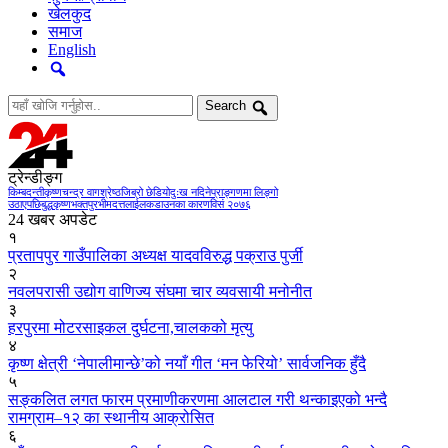
खेलकुद
समाज
English
Search
ट्रेन्डीङ्ग
किम्बदन्ती
कृष्णचन्द्र वागश्रेष्ठ
जिब्रो छेडियो
दुःख नदिने
प्राङ्गणमा लिङ्गो
उठाएपछि
बुद्धकृष्ण
भक्तपुर
भीमदत्तलाई
लकडाउनका कारण
विसं २०७६
24 खबर अपडेट
१
प्रतापपुर गाउँपालिका अध्यक्ष यादवविरुद्ध पक्राउ पुर्जी
२
नवलपरासी उद्योग वाणिज्य संघमा चार व्यवसायी मनोनीत
३
हरपुरमा मोटरसाइकल दुर्घटना,चालकको मृत्यु
४
कृष्ण क्षेत्री ‘नेपालीमान्छे’को नयाँ गीत ‘मन फेरियो’ सार्वजनिक हुँदै
५
सङ्कलित लगत फारम प्रमाणीकरणमा आलटाल गरी थन्काइएको भन्दै
रामग्राम–१२ का स्थानीय आक्रोसित
६