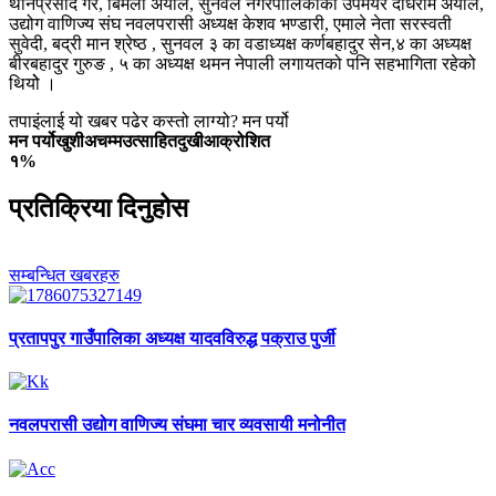
थानप्रसाद गैरे, बिमला अर्याल, सुनवल नगरपालिकाका उपमेयर दधिराम अर्याल,
उद्योग वाणिज्य संघ नवलपरासी अध्यक्ष केशव भण्डारी, एमाले नेता सरस्वती
सुवेदी, बद्री मान श्रेष्ठ , सुनवल ३ का वडाध्यक्ष कर्णबहादुर सेन,४ का अध्यक्ष
बीरबहादुर गुरुङ , ५ का अध्यक्ष थमन नेपाली लगायतको पनि सहभागिता रहेको
थियोे ।
तपाइंलाई यो खबर पढेर कस्तो लाग्यो? मन पर्यो
मन पर्यो
खुशी
अचम्म
उत्साहित
दुखी
आक्रोशित
१%
प्रतिक्रिया दिनुहोस
सम्बन्धित खबरहरु
प्रतापपुर
गाउँपालिका अध्यक्ष यादवविरुद्ध पक्राउ पुर्जी
नवलपरासी
उद्योग वाणिज्य संघमा चार व्यवसायी मनोनीत