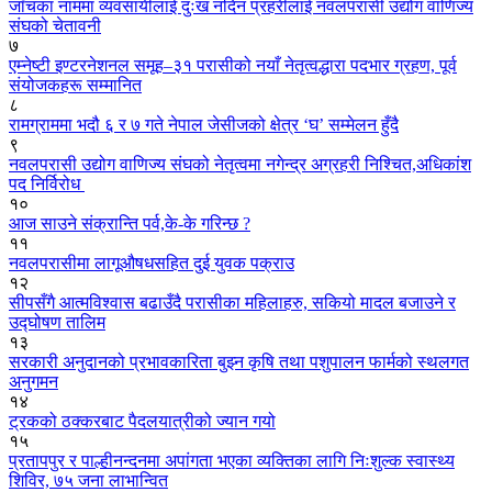
जाँचका नाममा व्यवसायीलाई दुःख नदिन प्रहरीलाई नवलपरासी उद्योग वाणिज्य
संघको चेतावनी
७
एम्नेष्टी इण्टरनेशनल समूह–३१ परासीको नयाँ नेतृत्वद्धारा पदभार ग्रहण, पूर्व
संयोजकहरू सम्मानित
८
रामग्राममा भदौ ६ र ७ गते नेपाल जेसीजको क्षेत्र ‘घ’ सम्मेलन हुँदै
९
नवलपरासी उद्योग वाणिज्य संघको नेतृत्वमा नगेन्द्र अग्रहरी निश्चित,अधिकांश
पद निर्विरोध
१०
आज साउने संक्रान्ति पर्व,के-के गरिन्छ ?
११
नवलपरासीमा लागूऔषधसहित दुई युवक पक्राउ
१२
सीपसँगै आत्मविश्वास बढाउँदै परासीका महिलाहरु, सकियो मादल बजाउने र
उद्घोषण तालिम
१३
सरकारी अनुदानको प्रभावकारिता बुझ्न कृषि तथा पशुपालन फार्मको स्थलगत
अनुगमन
१४
ट्रकको ठक्करबाट पैदलयात्रीको ज्यान गयो
१५
प्रतापपुर र पाल्हीनन्दनमा अपांगता भएका व्यक्तिका लागि निःशुल्क स्वास्थ्य
शिविर, ७५ जना लाभान्वित