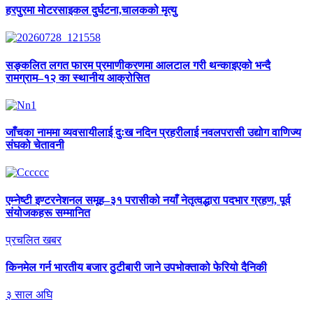
हरपुरमा
मोटरसाइकल दुर्घटना,चालकको मृत्यु
सङ्कलित
लगत फारम प्रमाणीकरणमा आलटाल गरी थन्काइएको भन्दै
रामग्राम–१२ का स्थानीय आक्रोसित
जाँचका
नाममा व्यवसायीलाई दुःख नदिन प्रहरीलाई नवलपरासी उद्योग वाणिज्य
संघको चेतावनी
एम्नेष्टी
इण्टरनेशनल समूह–३१ परासीको नयाँ नेतृत्वद्धारा पदभार ग्रहण, पूर्व
संयोजकहरू सम्मानित
प्रचलित खबर
किनमेल
गर्न भारतीय बजार ठुटीबारी जाने उपभोक्ताको फेरियो दैनिकी
३
साल अघि