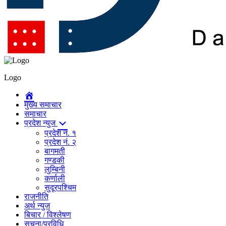
Logo
मुख्य समाचार
समाचार
प्रदेश न्युज
प्रदेश नं. १
प्रदेश नं. २
बागमती
गण्डकी
लुम्बिनी
कर्णाली
सुदूरपश्चिम
राजनीति
अर्थ न्युज
बिचार / विश्लेषण
सुचना/प्रविधि