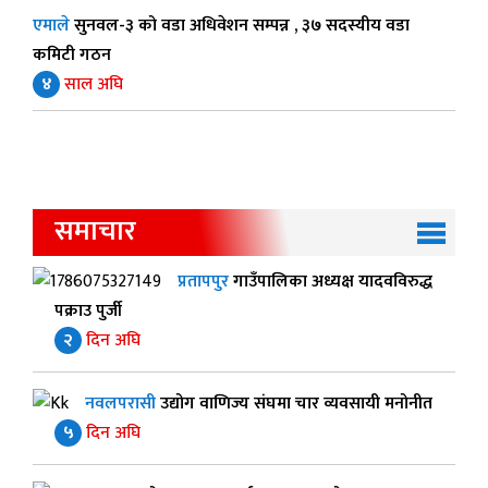
एमाले
सुनवल-३ को वडा अधिवेशन सम्पन्न , ३७ सदस्यीय वडा
कमिटी गठन
४
साल अघि
समाचार
प्रतापपुर
गाउँपालिका अध्यक्ष यादवविरुद्ध
पक्राउ पुर्जी
२
दिन अघि
नवलपरासी
उद्योग वाणिज्य संघमा चार व्यवसायी मनोनीत
५
दिन अघि