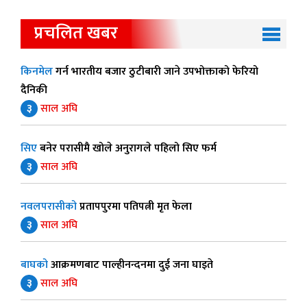
प्रचलित खबर
किनमेल
गर्न भारतीय बजार ठुटीबारी जाने उपभोक्ताको फेरियो
दैनिकी
३
साल अघि
सिए
बनेर परासीमै खोले अनुरागले पहिलो सिए फर्म
३
साल अघि
नवलपरासीको
प्रतापपुरमा पतिपत्नी मृत फेला
३
साल अघि
बाघको
आक्रमणबाट पाल्हीनन्दनमा दुई जना घाइते
३
साल अघि