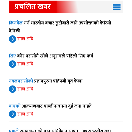
प्रचलित खबर
किनमेल
गर्न भारतीय बजार ठुटीबारी जाने उपभोक्ताको फेरियो
दैनिकी
३
साल अघि
सिए
बनेर परासीमै खोले अनुरागले पहिलो सिए फर्म
३
साल अघि
नवलपरासीको
प्रतापपुरमा पतिपत्नी मृत फेला
३
साल अघि
बाघको
आक्रमणबाट पाल्हीनन्दनमा दुई जना घाइते
३
साल अघि
एमाले
सुनवल-३ को वडा अधिवेशन सम्पन्न , ३७ सदस्यीय वडा