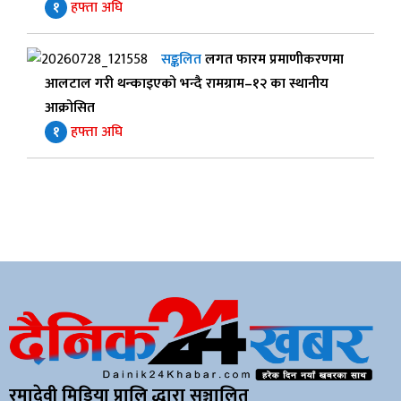
१
हफ्ता अघि
सङ्कलित
लगत फारम प्रमाणीकरणमा
आलटाल गरी थन्काइएको भन्दै रामग्राम–१२ का स्थानीय
आक्रोसित
१
हफ्ता अघि
रमादेवी मिडिया प्रालि द्धारा सञ्चालित