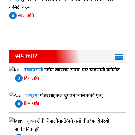
कमिटी गठन
४
साल अघि
समाचार
नवलपरासी
उद्योग वाणिज्य संघमा चार व्यवसायी मनोनीत
३
दिन अघि
हरपुरमा
मोटरसाइकल दुर्घटना,चालकको मृत्यु
४
दिन अघि
कृष्ण
क्षेत्री ‘नेपालीमान्छे’को नयाँ गीत ‘मन फेरियो’
सार्वजनिक हुँदै