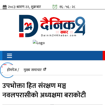
२०८३ श्रावण २२, शुक्रबार
१६ : ५६ : २९
सामाजिक संजालतिर:
होमपेज /
मुख्य समाचार
उपभोक्ता हित संरक्षण मञ्च
नवलपरासीको अध्यक्षमा बराकोटी