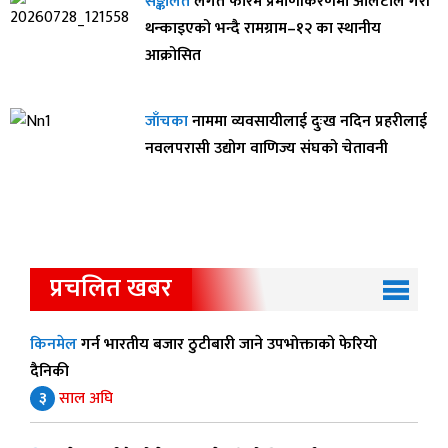
सङ्कलित
लगत फारम प्रमाणीकरणमा आलटाल गरी
थन्काइएको भन्दै रामग्राम–१२ का स्थानीय
आक्रोसित
जाँचका
नाममा व्यवसायीलाई दुःख नदिन प्रहरीलाई
नवलपरासी उद्योग वाणिज्य संघको चेतावनी
प्रचलित खबर
किनमेल
गर्न भारतीय बजार ठुटीबारी जाने उपभोक्ताको फेरियो
दैनिकी
३
साल अघि