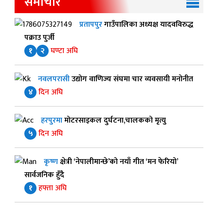
समाचार
प्रतापपुर
गाउँपालिका अध्यक्ष यादवविरुद्ध
पक्राउ पुर्जी
१
२
घण्टा अघि
नवलपरासी
उद्योग वाणिज्य संघमा चार व्यवसायी मनोनीत
४
दिन अघि
हरपुरमा
मोटरसाइकल दुर्घटना,चालकको मृत्यु
५
दिन अघि
कृष्ण
क्षेत्री ‘नेपालीमान्छे’को नयाँ गीत ‘मन फेरियो’
सार्वजनिक हुँदै
१
हफ्ता अघि