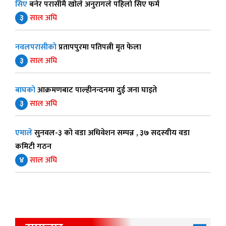
सिए
बनेर परासीमै खोले अनुरागले पहिलो सिए फर्म
३
साल अघि
नवलपरासीको
प्रतापपुरमा पतिपत्नी मृत फेला
३
साल अघि
बाघको
आक्रमणबाट पाल्हीनन्दनमा दुई जना घाइते
३
साल अघि
एमाले
सुनवल-३ को वडा अधिवेशन सम्पन्न , ३७ सदस्यीय वडा
कमिटी गठन
४
साल अघि