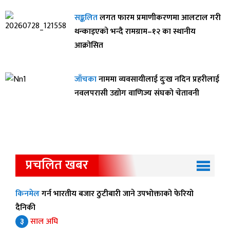
सङ्कलित
लगत फारम प्रमाणीकरणमा आलटाल गरी
थन्काइएको भन्दै रामग्राम–१२ का स्थानीय
आक्रोसित
जाँचका
नाममा व्यवसायीलाई दुःख नदिन प्रहरीलाई
नवलपरासी उद्योग वाणिज्य संघको चेतावनी
प्रचलित खबर
किनमेल
गर्न भारतीय बजार ठुटीबारी जाने उपभोक्ताको फेरियो
दैनिकी
३
साल अघि