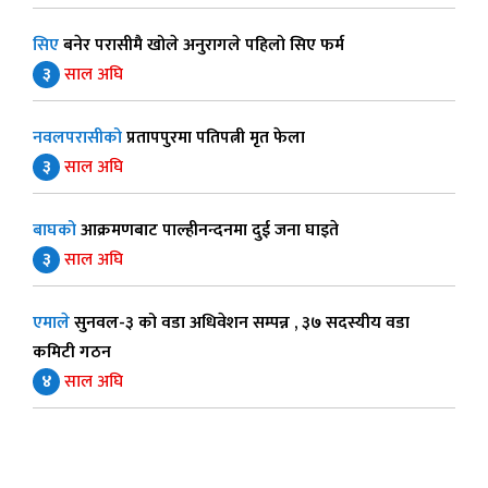
सिए
बनेर परासीमै खोले अनुरागले पहिलो सिए फर्म
३
साल अघि
नवलपरासीको
प्रतापपुरमा पतिपत्नी मृत फेला
३
साल अघि
बाघको
आक्रमणबाट पाल्हीनन्दनमा दुई जना घाइते
३
साल अघि
एमाले
सुनवल-३ को वडा अधिवेशन सम्पन्न , ३७ सदस्यीय वडा
कमिटी गठन
४
साल अघि