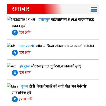
समाचार
प्रतापपुर
गाउँपालिका अध्यक्ष यादवविरुद्ध
पक्राउ पुर्जी
१
दिन अघि
नवलपरासी
उद्योग वाणिज्य संघमा चार व्यवसायी मनोनीत
५
दिन अघि
हरपुरमा
मोटरसाइकल दुर्घटना,चालकको मृत्यु
६
दिन अघि
कृष्ण
क्षेत्री ‘नेपालीमान्छे’को नयाँ गीत ‘मन फेरियो’
सार्वजनिक हुँदै
१
हफ्ता अघि