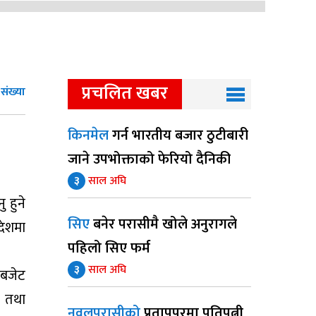
प्रचलित खबर
ंख्या
किनमेल
गर्न भारतीय बजार ठुटीबारी
जाने उपभोक्ताको फेरियो दैनिकी
३
साल अघि
 हुने
सिए
बनेर परासीमै खोले अनुरागले
देशमा
पहिलो सिए फर्म
३
साल अघि
। बजेट
ी तथा
नवलपरासीको
प्रतापपुरमा पतिपत्नी