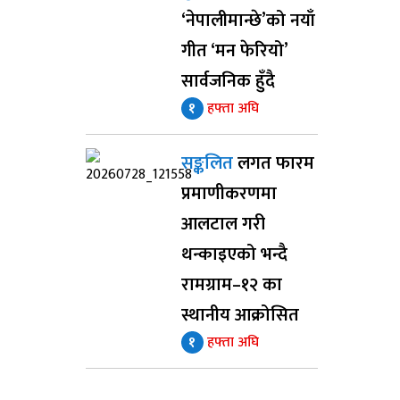
‘नेपालीमान्छे’को नयाँ
गीत ‘मन फेरियो’
सार्वजनिक हुँदै
१
हफ्ता अघि
सङ्कलित
लगत फारम
प्रमाणीकरणमा
आलटाल गरी
थन्काइएको भन्दै
रामग्राम–१२ का
स्थानीय आक्रोसित
१
हफ्ता अघि