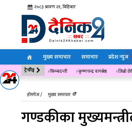
२०८३ श्रावण २१, बिहिबार
मुख्य समाचार
समाचार
प्रदेश न्युज
ट्रेन्डीङ्ग
किम्बदन्ती
कृष्णचन्द्र वागश्रेष्ठ
जिब्रो छ
विसं २०७६
होमपेज /
मुख्य समाचार
गण्डकीका मुख्यमन्त्र