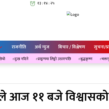
१३ : १४ : २६
राजनीति
अर्थ न्युज
बिचार / विश्लेषण
सुचना/प्
ेडियो
दुःख नदिने
प्राङ्गणमा लिङ्गो उठाएपछि
बुद्धकृष्ण
भक्तप
ीले आज ११ बजे विश्वासको