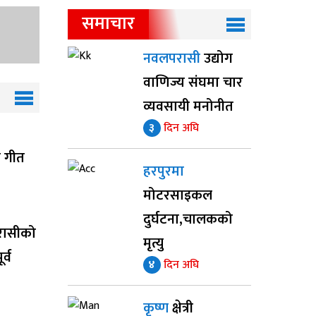
समाचार
नवलपरासी
उद्योग
वाणिज्य संघमा चार
व्यवसायी मनोनीत
३
दिन अघि
ाँ गीत
हरपुरमा
मोटरसाइकल
दुर्घटना,चालकको
रासीको
मृत्यु
र्व
४
दिन अघि
कृष्ण
क्षेत्री