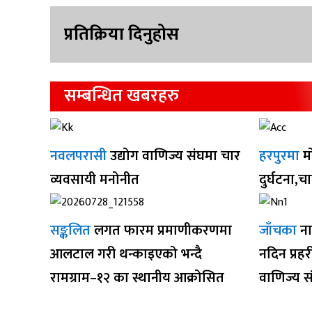
प्रतिक्रिया दिनुहोस
सम्बन्धित खबरहरु
नवलपरासी
उद्योग वाणिज्य संघमा चार
हरपुरमा
म
व्यवसायी मनोनीत
दुर्घटना,च
सङ्कलित
लगत फारम प्रमाणीकरणमा
जाँचका
ना
आलटाल गरी थन्काइएको भन्दै
नदिन प्रह
रामग्राम–१२ का स्थानीय आक्रोसित
वाणिज्य स