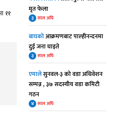
मृत फेला
मा ११
३
साल अघि
बाघको
आक्रमणबाट पाल्हीनन्दनमा
दुई जना घाइते
३
साल अघि
एमाले
सुनवल-३ को वडा अधिवेशन
सम्पन्न , ३७ सदस्यीय वडा कमिटी
गठन
४
साल अघि