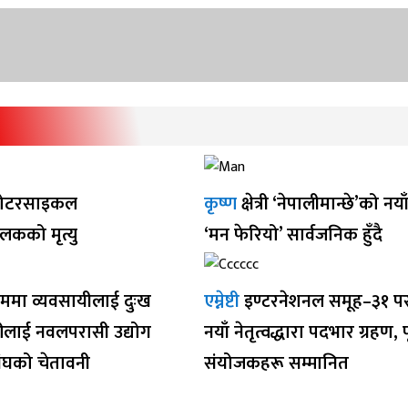
ोटरसाइकल
कृष्ण
क्षेत्री ‘नेपालीमान्छे’को नय
ालकको मृत्यु
‘मन फेरियो’ सार्वजनिक हुँदै
ममा व्यवसायीलाई दुःख
एम्नेष्टी
इण्टरनेशनल समूह–३१ प
रीलाई नवलपरासी उद्योग
नयाँ नेतृत्वद्धारा पदभार ग्रहण, पू
ंघको चेतावनी
संयोजकहरू सम्मानित