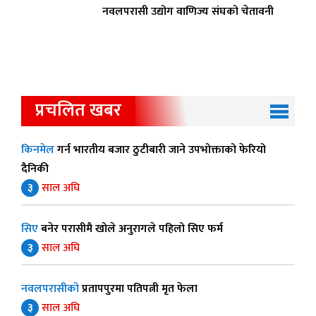
नवलपरासी उद्योग वाणिज्य संघको चेतावनी
प्रचलित खबर
किनमेल
गर्न भारतीय बजार ठुटीबारी जाने उपभोक्ताको फेरियो
दैनिकी
३
साल अघि
सिए
बनेर परासीमै खोले अनुरागले पहिलो सिए फर्म
३
साल अघि
नवलपरासीको
प्रतापपुरमा पतिपत्नी मृत फेला
३
साल अघि