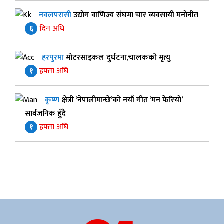
नवलपरासी
उद्योग वाणिज्य संघमा चार व्यवसायी मनोनीत
६
दिन अघि
हरपुरमा
मोटरसाइकल दुर्घटना,चालकको मृत्यु
१
हफ्ता अघि
कृष्ण
क्षेत्री ‘नेपालीमान्छे’को नयाँ गीत ‘मन फेरियो’
सार्वजनिक हुँदै
१
हफ्ता अघि