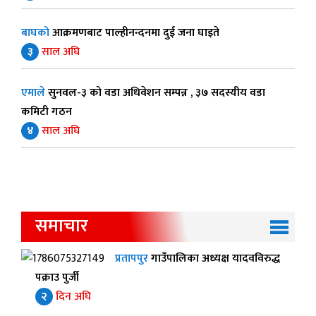
बाघको
आक्रमणबाट पाल्हीनन्दनमा दुई जना घाइते
३
साल अघि
एमाले
सुनवल-३ को वडा अधिवेशन सम्पन्न , ३७ सदस्यीय वडा
कमिटी गठन
४
साल अघि
समाचार
प्रतापपुर
गाउँपालिका अध्यक्ष यादवविरुद्ध
पक्राउ पुर्जी
२
दिन अघि