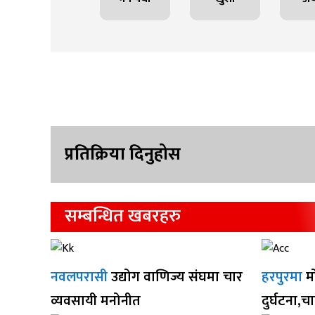
प्रतिक्रिया दिनुहोस
सम्बन्धित खबरहरु
नवलपरासी
उद्योग वाणिज्य संघमा चार
हरपुरमा
म
व्यवसायी मनोनीत
दुर्घटना,च