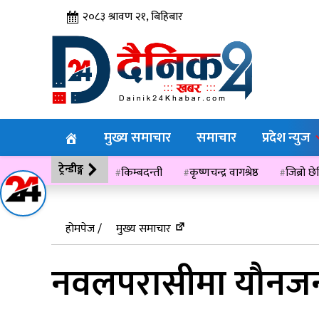
२०८३ श्रावण २१, बिहिबार
मुख्य समाचार
समाचार
प्रदेश न्युज
ट्रेन्डीङ्ग
किम्बदन्ती
कृष्णचन्द्र वागश्रेष्ठ
जिब्रो छ
विसं २०७६
होमपेज /
मुख्य समाचार
नवलपरासीमा यौनजन्य