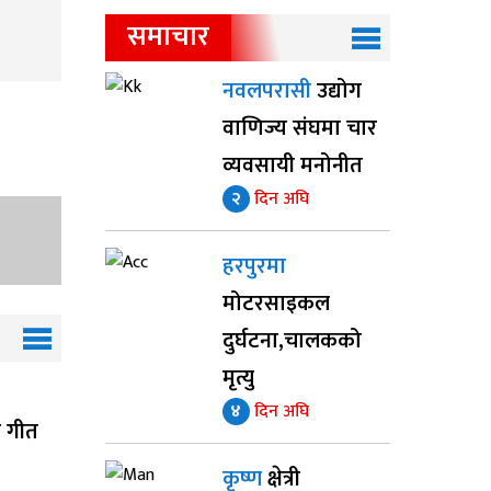
समाचार
नवलपरासी
उद्योग
वाणिज्य संघमा चार
व्यवसायी मनोनीत
२
दिन अघि
हरपुरमा
मोटरसाइकल
दुर्घटना,चालकको
मृत्यु
४
दिन अघि
ाँ गीत
कृष्ण
क्षेत्री