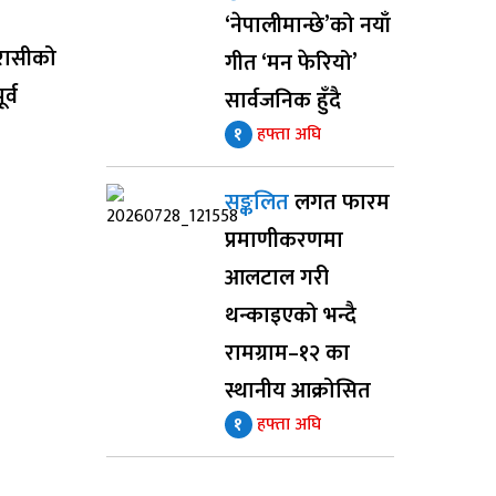
‘नेपालीमान्छे’को नयाँ
रासीको
गीत ‘मन फेरियो’
र्व
सार्वजनिक हुँदै
१
हफ्ता अघि
सङ्कलित
लगत फारम
प्रमाणीकरणमा
आलटाल गरी
थन्काइएको भन्दै
रामग्राम–१२ का
स्थानीय आक्रोसित
१
हफ्ता अघि