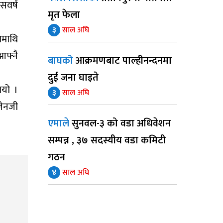
सवर्ष
मृत फेला
३
साल अघि
माथि
आफ्नै
बाघको
आक्रमणबाट पाल्हीनन्दनमा
दुई जना घाइते
भयो ।
३
साल अघि
जेनजी
एमाले
सुनवल-३ को वडा अधिवेशन
सम्पन्न , ३७ सदस्यीय वडा कमिटी
गठन
४
साल अघि