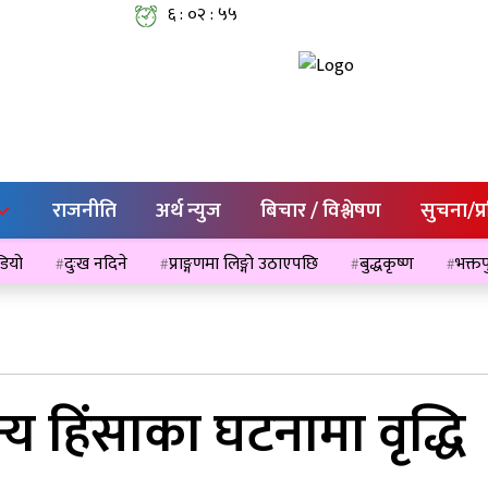
६ : ०२ : ५५
राजनीति
अर्थ न्युज
बिचार / विश्लेषण
सुचना/प्
ेडियो
दुःख नदिने
प्राङ्गणमा लिङ्गो उठाएपछि
बुद्धकृष्ण
भक्तप
 हिंसाका घटनामा वृद्धि