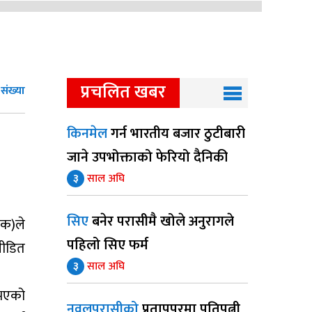
प्रचलित खबर
ंख्या
किनमेल
गर्न भारतीय बजार ठुटीबारी
जाने उपभोक्ताको फेरियो दैनिकी
३
साल अघि
सिए
बनेर परासीमै खोले अनुरागले
ेक)ले
पहिलो सिए फर्म
पीडित
३
साल अघि
 भएको
नवलपरासीको
प्रतापपुरमा पतिपत्नी