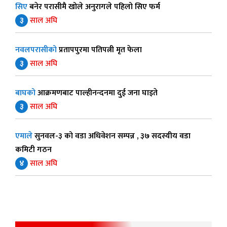
सिए
बनेर परासीमै खोले अनुरागले पहिलो सिए फर्म
३
साल अघि
नवलपरासीको
प्रतापपुरमा पतिपत्नी मृत फेला
३
साल अघि
बाघको
आक्रमणबाट पाल्हीनन्दनमा दुई जना घाइते
३
साल अघि
एमाले
सुनवल-३ को वडा अधिवेशन सम्पन्न , ३७ सदस्यीय वडा
कमिटी गठन
४
साल अघि