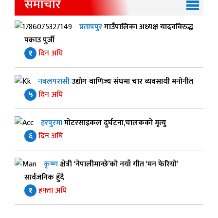
समाचार
प्रतापपुर
गाउँपालिका अध्यक्ष यादवविरुद्ध
पक्राउ पुर्जी
१
दिन अघि
नवलपरासी
उद्योग वाणिज्य संघमा चार व्यवसायी मनोनीत
५
दिन अघि
हरपुरमा
मोटरसाइकल दुर्घटना,चालकको मृत्यु
६
दिन अघि
कृष्ण
क्षेत्री ‘नेपालीमान्छे’को नयाँ गीत ‘मन फेरियो’
सार्वजनिक हुँदै
१
हफ्ता अघि