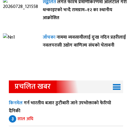
सङ्कलित
लगत फारम प्रमाणीकरणमा आलटाल गरी
थन्काइएको भन्दै रामग्राम–१२ का स्थानीय
आक्रोसित
जाँचका
नाममा व्यवसायीलाई दुःख नदिन प्रहरीलाई
नवलपरासी उद्योग वाणिज्य संघको चेतावनी
प्रचलित खबर
किनमेल
गर्न भारतीय बजार ठुटीबारी जाने उपभोक्ताको फेरियो
दैनिकी
३
साल अघि