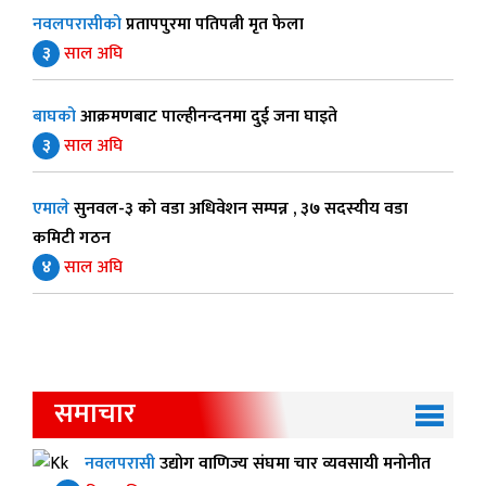
नवलपरासीको
प्रतापपुरमा पतिपत्नी मृत फेला
३
साल अघि
बाघको
आक्रमणबाट पाल्हीनन्दनमा दुई जना घाइते
३
साल अघि
एमाले
सुनवल-३ को वडा अधिवेशन सम्पन्न , ३७ सदस्यीय वडा
कमिटी गठन
४
साल अघि
समाचार
नवलपरासी
उद्योग वाणिज्य संघमा चार व्यवसायी मनोनीत