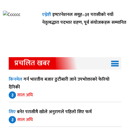
एम्नेष्टी
इण्टरनेशनल समूह–३१ परासीको नयाँ
नेतृत्वद्धारा पदभार ग्रहण, पूर्व संयोजकहरू सम्मानित
प्रचलित खबर
किनमेल
गर्न भारतीय बजार ठुटीबारी जाने उपभोक्ताको फेरियो
दैनिकी
३
साल अघि
सिए
बनेर परासीमै खोले अनुरागले पहिलो सिए फर्म
३
साल अघि