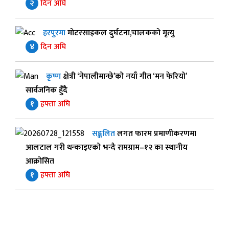
२
दिन अघि
हरपुरमा
मोटरसाइकल दुर्घटना,चालकको मृत्यु
४
दिन अघि
कृष्ण
क्षेत्री ‘नेपालीमान्छे’को नयाँ गीत ‘मन फेरियो’
सार्वजनिक हुँदै
१
हफ्ता अघि
सङ्कलित
लगत फारम प्रमाणीकरणमा
आलटाल गरी थन्काइएको भन्दै रामग्राम–१२ का स्थानीय
आक्रोसित
१
हफ्ता अघि