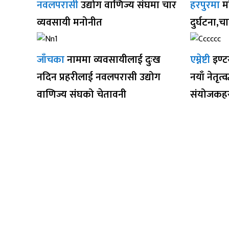
नवलपरासी
उद्योग वाणिज्य संघमा चार
हरपुरमा
म
व्यवसायी मनोनीत
दुर्घटना,च
जाँचका
नाममा व्यवसायीलाई दुःख
एम्नेष्टी
इण्ट
नदिन प्रहरीलाई नवलपरासी उद्योग
नयाँ नेतृत्
वाणिज्य संघको चेतावनी
संयोजकहर