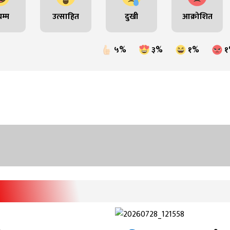
म्म
उत्साहित
दुखी
आक्रोशित
५%
३%
१%
१