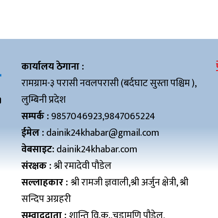
कार्यालय ठेगाना :
रामग्राम-३ परासी नवलपरासी (बर्दघाट सुस्ता पश्चिम ),
लुम्बिनी प्रदेश
सम्पर्क :
9857046923,9847065224
ईमेल :
dainik24khabar@gmail.com
वेबसाइट:
dainik24khabar.com
संरक्षक :
श्री रमादेवी पौडेल
सल्लाहकार :
श्री रामजी ज्ञवाली,श्री अर्जुन क्षेत्री, श्री
सन्दिप अग्रहरी
सम्वाददाता :
शान्ति वि.क.,चुडामणि पौडेल,