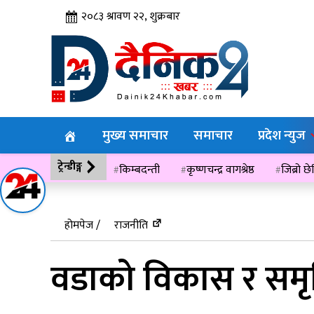
२०८३ श्रावण २२, शुक्रबार
मुख्य समाचार
समाचार
प्रदेश न्युज
ट्रेन्डीङ्ग
किम्बदन्ती
कृष्णचन्द्र वागश्रेष्ठ
जिब्रो छ
विसं २०७६
होमपेज /
राजनीति
वडाको विकास र समृद्ध