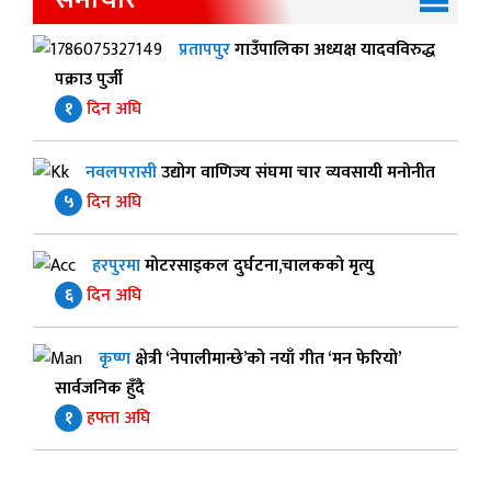
प्रतापपुर
गाउँपालिका अध्यक्ष यादवविरुद्ध
पक्राउ पुर्जी
१
दिन अघि
नवलपरासी
उद्योग वाणिज्य संघमा चार व्यवसायी मनोनीत
५
दिन अघि
हरपुरमा
मोटरसाइकल दुर्घटना,चालकको मृत्यु
६
दिन अघि
कृष्ण
क्षेत्री ‘नेपालीमान्छे’को नयाँ गीत ‘मन फेरियो’
सार्वजनिक हुँदै
१
हफ्ता अघि