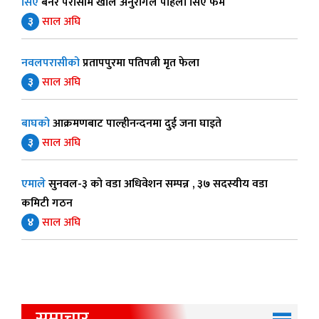
सिए
बनेर परासीमै खोले अनुरागले पहिलो सिए फर्म
३
साल अघि
नवलपरासीको
प्रतापपुरमा पतिपत्नी मृत फेला
३
साल अघि
बाघको
आक्रमणबाट पाल्हीनन्दनमा दुई जना घाइते
३
साल अघि
एमाले
सुनवल-३ को वडा अधिवेशन सम्पन्न , ३७ सदस्यीय वडा
कमिटी गठन
४
साल अघि
समाचार