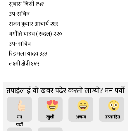
सुभास जिसी १५१
उप-सचिव
राजन कुमार आचार्य २६९
भगौति यादव ( रुदल) २२०
उप- सचिव
रिङगला यादव ३३३
लक्ष्मी क्षेत्री १६५
तपाइंलाई यो खबर पढेर कस्तो लाग्यो? मन पर्यो
मन
खुशी
अचम्म
उत्साहित
पर्यो