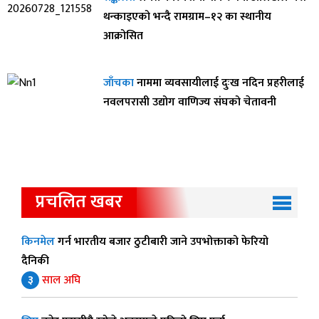
थन्काइएको भन्दै रामग्राम–१२ का स्थानीय
आक्रोसित
जाँचका
नाममा व्यवसायीलाई दुःख नदिन प्रहरीलाई
नवलपरासी उद्योग वाणिज्य संघको चेतावनी
प्रचलित खबर
किनमेल
गर्न भारतीय बजार ठुटीबारी जाने उपभोक्ताको फेरियो
दैनिकी
३
साल अघि