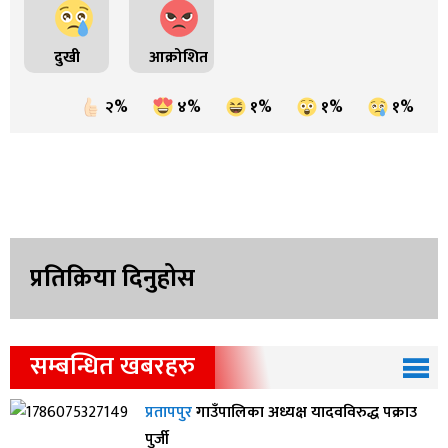
दुखी
आक्रोशित
२%
४%
१%
१%
१%
प्रतिक्रिया दिनुहोस
सम्बन्धित खबरहरु
प्रतापपुर
गाउँपालिका अध्यक्ष यादवविरुद्ध पक्राउ
पुर्जी