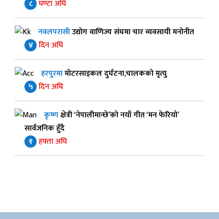
८
घण्टा अघि
नवलपरासी
उद्योग वाणिज्य संघमा चार व्यवसायी मनोनीत
४
दिन अघि
हरपुरमा
मोटरसाइकल दुर्घटना,चालकको मृत्यु
५
दिन अघि
कृष्ण
क्षेत्री ‘नेपालीमान्छे’को नयाँ गीत ‘मन फेरियो’
सार्वजनिक हुँदै
१
हफ्ता अघि