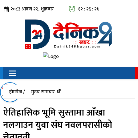
२०८३ श्रावण २२, शुक्रबार
१२ : २६ : २५
सामाजिक संजालतिर:
होमपेज /
मुख्य समाचार
ऐतिहासिक भूमि सुस्तामा आँखा
नलगाउन युवा संघ नवलपरासीको
चेतावनी