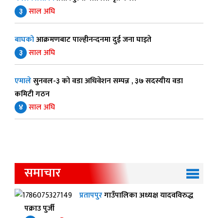
३
साल अघि
बाघको
आक्रमणबाट पाल्हीनन्दनमा दुई जना घाइते
३
साल अघि
एमाले
सुनवल-३ को वडा अधिवेशन सम्पन्न , ३७ सदस्यीय वडा
कमिटी गठन
४
साल अघि
समाचार
प्रतापपुर
गाउँपालिका अध्यक्ष यादवविरुद्ध
पक्राउ पुर्जी