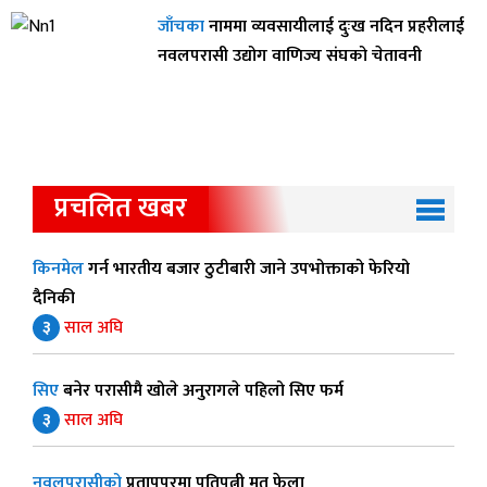
जाँचका
नाममा व्यवसायीलाई दुःख नदिन प्रहरीलाई
नवलपरासी उद्योग वाणिज्य संघको चेतावनी
प्रचलित खबर
किनमेल
गर्न भारतीय बजार ठुटीबारी जाने उपभोक्ताको फेरियो
दैनिकी
३
साल अघि
सिए
बनेर परासीमै खोले अनुरागले पहिलो सिए फर्म
३
साल अघि
नवलपरासीको
प्रतापपुरमा पतिपत्नी मृत फेला