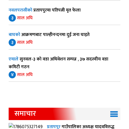
नवलपरासीको
प्रतापपुरमा पतिपत्नी मृत फेला
३
साल अघि
बाघको
आक्रमणबाट पाल्हीनन्दनमा दुई जना घाइते
३
साल अघि
एमाले
सुनवल-३ को वडा अधिवेशन सम्पन्न , ३७ सदस्यीय वडा
कमिटी गठन
४
साल अघि
समाचार
प्रतापपुर
गाउँपालिका अध्यक्ष यादवविरुद्ध