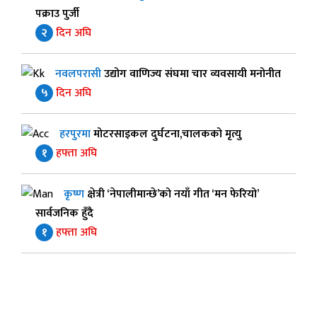
पक्राउ पुर्जी
२
दिन अघि
नवलपरासी
उद्योग वाणिज्य संघमा चार व्यवसायी मनोनीत
५
दिन अघि
हरपुरमा
मोटरसाइकल दुर्घटना,चालकको मृत्यु
१
हफ्ता अघि
कृष्ण
क्षेत्री ‘नेपालीमान्छे’को नयाँ गीत ‘मन फेरियो’
सार्वजनिक हुँदै
१
हफ्ता अघि