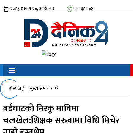
२०८३ श्रावण २४, आईतबार
८ : ३८ : ४६
सामाजिक संजालतिर:
होमपेज /
मुख्य समाचार
बर्दघाटको निरकु माविमा
चलखेल:शिक्षक सरुवामा विधि मिचेर
नाङ्गो हस्तक्षेप