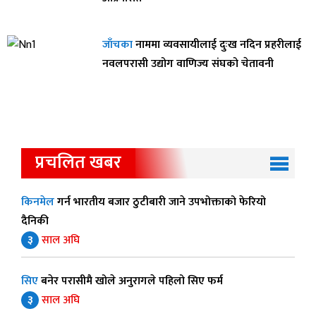
जाँचका
नाममा व्यवसायीलाई दुःख नदिन प्रहरीलाई
नवलपरासी उद्योग वाणिज्य संघको चेतावनी
प्रचलित खबर
किनमेल
गर्न भारतीय बजार ठुटीबारी जाने उपभोक्ताको फेरियो
दैनिकी
३
साल अघि
सिए
बनेर परासीमै खोले अनुरागले पहिलो सिए फर्म
३
साल अघि