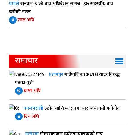
एमाले
सुनवल-३ को वडा अधिवेशन सम्पन्न , ३७ सदस्यीय वडा
कमिटी गठन
४
साल अघि
समाचार
प्रतापपुर
गाउँपालिका अध्यक्ष यादवविरुद्ध
पक्राउ पुर्जी
७
घण्टा अघि
नवलपरासी
उद्योग वाणिज्य संघमा चार व्यवसायी मनोनीत
४
दिन अघि
हरपुरमा
मोटरसाइकल दुर्घटना,चालकको मृत्यु