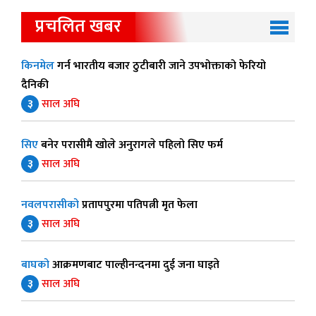
प्रचलित खबर
किनमेल
गर्न भारतीय बजार ठुटीबारी जाने उपभोक्ताको फेरियो
दैनिकी
३
साल अघि
सिए
बनेर परासीमै खोले अनुरागले पहिलो सिए फर्म
३
साल अघि
नवलपरासीको
प्रतापपुरमा पतिपत्नी मृत फेला
३
साल अघि
बाघको
आक्रमणबाट पाल्हीनन्दनमा दुई जना घाइते
३
साल अघि