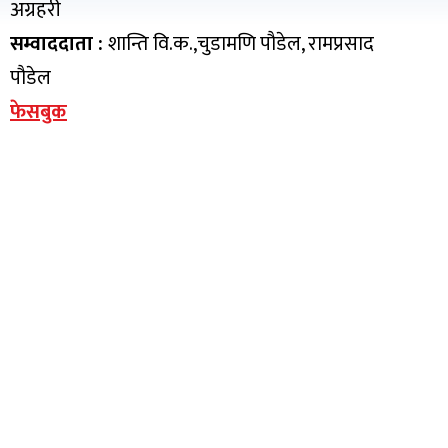
अग्रहरी
सम्वाददाता :
शान्ति वि.क.,चुडामणि पौडेल, रामप्रसाद
पौडेल
फेसबुक