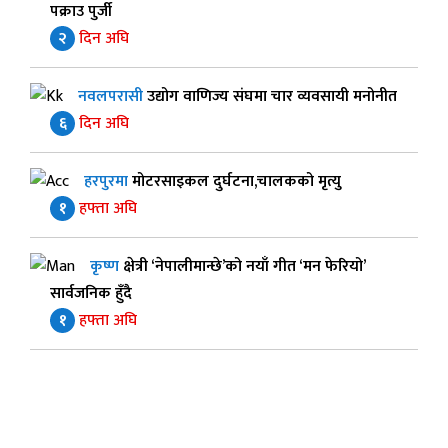
पक्राउ पुर्जी
२
दिन अघि
नवलपरासी
उद्योग वाणिज्य संघमा चार व्यवसायी मनोनीत
६
दिन अघि
हरपुरमा
मोटरसाइकल दुर्घटना,चालकको मृत्यु
१
हफ्ता अघि
कृष्ण
क्षेत्री ‘नेपालीमान्छे’को नयाँ गीत ‘मन फेरियो’
सार्वजनिक हुँदै
१
हफ्ता अघि