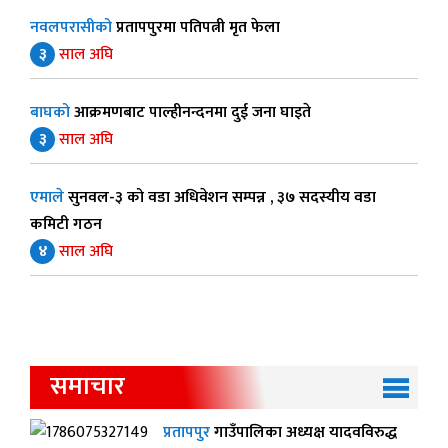
नवलपरासीको
प्रतापपुरमा पतिपत्नी मृत फेला
३
साल अघि
बाघको
आक्रमणबाट पाल्हीनन्दनमा दुई जना घाइते
३
साल अघि
एमाले
सुनवल-३ को वडा अधिवेशन सम्पन्न , ३७ सदस्यीय वडा
कमिटी गठन
४
साल अघि
समाचार
प्रतापपुर
गाउँपालिका अध्यक्ष यादवविरुद्ध