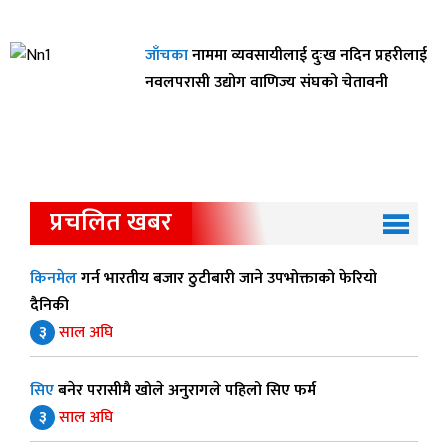
जाँचका
नाममा व्यवसायीलाई दुःख नदिन प्रहरीलाई
नवलपरासी उद्योग वाणिज्य संघको चेतावनी
प्रचलित खबर
किनमेल
गर्न भारतीय बजार ठुटीबारी जाने उपभोक्ताको फेरियो
दैनिकी
३
साल अघि
सिए
बनेर परासीमै खोले अनुरागले पहिलो सिए फर्म
३
साल अघि