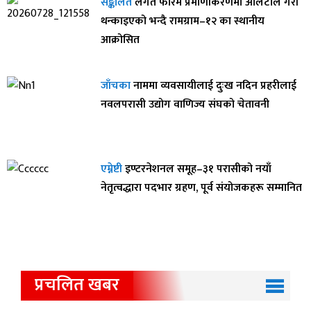
सङ्कलित
लगत फारम प्रमाणीकरणमा आलटाल गरी
थन्काइएको भन्दै रामग्राम–१२ का स्थानीय
आक्रोसित
जाँचका
नाममा व्यवसायीलाई दुःख नदिन प्रहरीलाई
नवलपरासी उद्योग वाणिज्य संघको चेतावनी
एम्नेष्टी
इण्टरनेशनल समूह–३१ परासीको नयाँ
नेतृत्वद्धारा पदभार ग्रहण, पूर्व संयोजकहरू सम्मानित
प्रचलित खबर