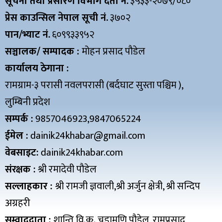
सूचना तथा प्रसारण विभाग दर्ता नं.
३५३३-२०७९/०८०
प्रेस काउन्सिल नेपाल सूची नं.
३७०२
पान/भ्याट नं.
६०९९३३९५२
सञ्चालक/ सम्पादक :
मोहन प्रसाद पौडेल
कार्यालय ठेगाना :
रामग्राम-३ परासी नवलपरासी (बर्दघाट सुस्ता पश्चिम ),
लुम्बिनी प्रदेश
सम्पर्क :
9857046923,9847065224
ईमेल :
dainik24khabar@gmail.com
वेबसाइट:
dainik24khabar.com
संरक्षक :
श्री रमादेवी पौडेल
सल्लाहकार :
श्री रामजी ज्ञवाली,श्री अर्जुन क्षेत्री, श्री सन्दिप
अग्रहरी
सम्वाददाता :
शान्ति वि.क.,चुडामणि पौडेल, रामप्रसाद