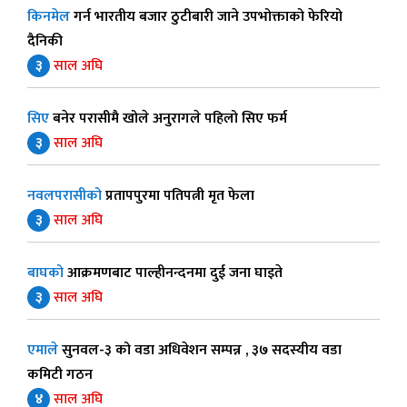
किनमेल
गर्न भारतीय बजार ठुटीबारी जाने उपभोक्ताको फेरियो
दैनिकी
३
साल अघि
सिए
बनेर परासीमै खोले अनुरागले पहिलो सिए फर्म
३
साल अघि
नवलपरासीको
प्रतापपुरमा पतिपत्नी मृत फेला
३
साल अघि
बाघको
आक्रमणबाट पाल्हीनन्दनमा दुई जना घाइते
३
साल अघि
एमाले
सुनवल-३ को वडा अधिवेशन सम्पन्न , ३७ सदस्यीय वडा
कमिटी गठन
४
साल अघि