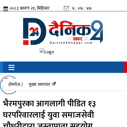
२०८३ श्रावण २१, बिहिबार
४ : ०७ : ४७
सामाजिक संजालतिर:
होमपेज /
मुख्य समाचार
भैरमपुरका आगलागी पीडित १३
घरपरिवारलाई युवा समाजसेवी
चौधरीद्वारा जस्तापाता सहयोग