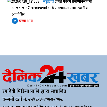
सङ्कलित
लगत फारम प्रमाणीकरणमा
आलटाल गरी थन्काइएको भन्दै रामग्राम–१२ का स्थानीय
आक्रोसित
१
हफ्ता अघि
रमादेवी मिडिया प्रालि द्धारा सञ्चालित
कम्पनी दर्ता नं.
२५५६९३-२०७७/०७८