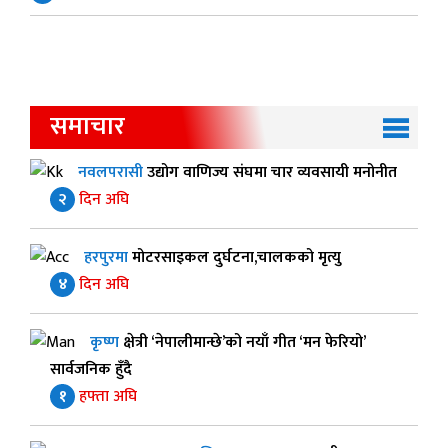
समाचार
नवलपरासी
उद्योग वाणिज्य संघमा चार व्यवसायी मनोनीत
२
दिन अघि
हरपुरमा
मोटरसाइकल दुर्घटना,चालकको मृत्यु
४
दिन अघि
कृष्ण
क्षेत्री ‘नेपालीमान्छे’को नयाँ गीत ‘मन फेरियो’
सार्वजनिक हुँदै
१
हफ्ता अघि