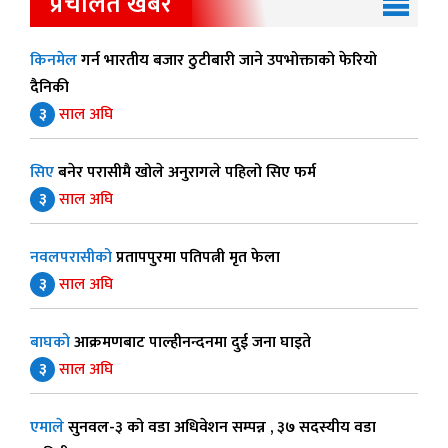
प्रचलित खबर
किनमेल
गर्न भारतीय बजार ठुटीबारी जाने उपभोक्ताको फेरियो
दैनिकी
३
साल अघि
सिए
बनेर परासीमै खोले अनुरागले पहिलो सिए फर्म
३
साल अघि
नवलपरासीको
प्रतापपुरमा पतिपत्नी मृत फेला
३
साल अघि
बाघको
आक्रमणबाट पाल्हीनन्दनमा दुई जना घाइते
३
साल अघि
एमाले
सुनवल-३ को वडा अधिवेशन सम्पन्न , ३७ सदस्यीय वडा