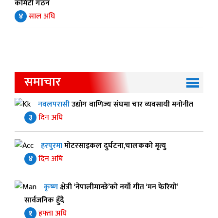
कमिटी गठन
४
साल अघि
समाचार
नवलपरासी
उद्योग वाणिज्य संघमा चार व्यवसायी मनोनीत
३
दिन अघि
हरपुरमा
मोटरसाइकल दुर्घटना,चालकको मृत्यु
४
दिन अघि
कृष्ण
क्षेत्री ‘नेपालीमान्छे’को नयाँ गीत ‘मन फेरियो’
सार्वजनिक हुँदै
१
हफ्ता अघि