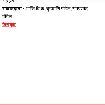
अग्रहरी
सम्वाददाता :
शान्ति वि.क.,चुडामणि पौडेल, रामप्रसाद
पौडेल
फेसबुक