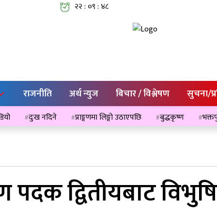
२२ : ०९ : ४८
राजनीति
अर्थ न्युज
बिचार / विश्लेषण
सुचना/प्
ेडियो
दुःख नदिने
प्राङ्गणमा लिङ्गो उठाएपछि
बुद्धकृष्ण
भक्तप
्पण पदक द्वितीयबाट विभुष