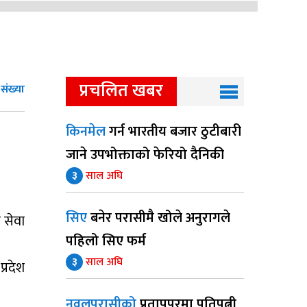
प्रचलित खबर
संख्या
किनमेल
गर्न भारतीय बजार ठुटीबारी
जाने उपभोक्ताको फेरियो दैनिकी
३
साल अघि
सिए
बनेर परासीमै खोले अनुरागले
 सेवा
पहिलो सिए फर्म
३
साल अघि
्रदेश
नवलपरासीको
प्रतापपुरमा पतिपत्नी