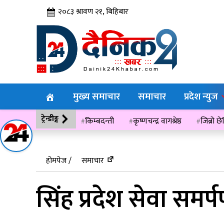
२०८३ श्रावण २१, बिहिबार
मुख्य समाचार
समाचार
प्रदेश न्युज
ट्रेन्डीङ्ग
किम्बदन्ती
कृष्णचन्द्र वागश्रेष्ठ
जिब्रो छ
विसं २०७६
होमपेज /
समाचार
सिंह प्रदेश सेवा समर