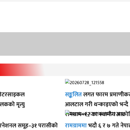
ोटरसाइकल
सङ्कलित
लगत फारम प्रमाणीक
ालकको मृत्यु
आलटाल गरी थन्काइएको भन्दै
रामग्राम–१२ का स्थानीय आक्र
रनेशनल समूह–३१ परासीको
रामग्राममा
भदौ ६ र ७ गते नेप