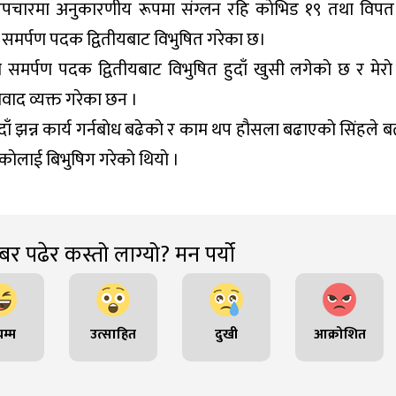
े उपचारमा अनुकारणीय रूपमा संग्लन रहि काेभिड १९ तथा विपत
वा समर्पण पदक द्वितीयबाट विभुषित गरेका छ।
 समर्पण पदक द्वितीयबाट विभुषित हुदाँ खुसी लगेकाे छ र मेराे 
यवाद व्यक्त गरेका छन ।
दाँ झन्न कार्य गर्नबाेध बढेकाे र काम थप हाैसला बढाएकाे सिंहले 
ाएकाेलाई बिभुषिग गरेकाे थियाे ।
र पढेर कस्तो लाग्यो? मन पर्यो
म्म
उत्साहित
दुखी
आक्रोशित