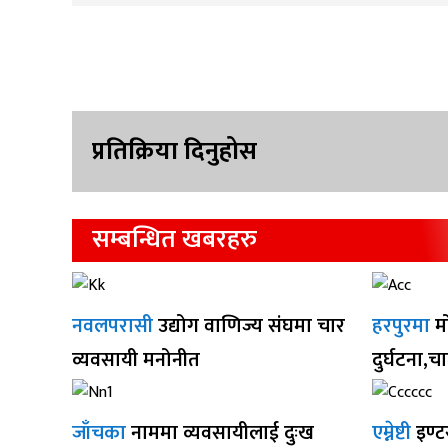
प्रतिक्रिया दिनुहोस
सम्बन्धित खबरहरु
नवलपरासी
उद्योग वाणिज्य संघमा चार
हरपुरमा
म
व्यवसायी मनोनीत
दुर्घटना,च
जाँचका
नाममा व्यवसायीलाई दुःख
एम्नेष्टी
इण्ट