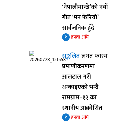
‘नेपालीमान्छे’को नयाँ
गीत ‘मन फेरियो’
सार्वजनिक हुँदै
१
हफ्ता अघि
सङ्कलित
लगत फारम
प्रमाणीकरणमा
आलटाल गरी
थन्काइएको भन्दै
रामग्राम–१२ का
स्थानीय आक्रोसित
१
हफ्ता अघि