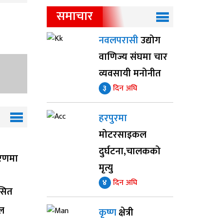
समाचार
नवलपरासी
उद्योग
वाणिज्य संघमा चार
व्यवसायी मनोनीत
३
दिन अघि
हरपुरमा
मोटरसाइकल
दुर्घटना,चालकको
रणमा
मृत्यु
४
दिन अघि
ोसित
ाल
कृष्ण
क्षेत्री