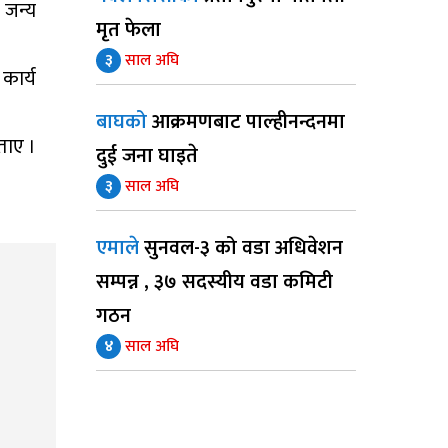
 जन्य
मृत फेला
३
साल अघि
कार्य
बाघको
आक्रमणबाट पाल्हीनन्दनमा
बताए ।
दुई जना घाइते
३
साल अघि
एमाले
सुनवल-३ को वडा अधिवेशन
सम्पन्न , ३७ सदस्यीय वडा कमिटी
गठन
४
साल अघि