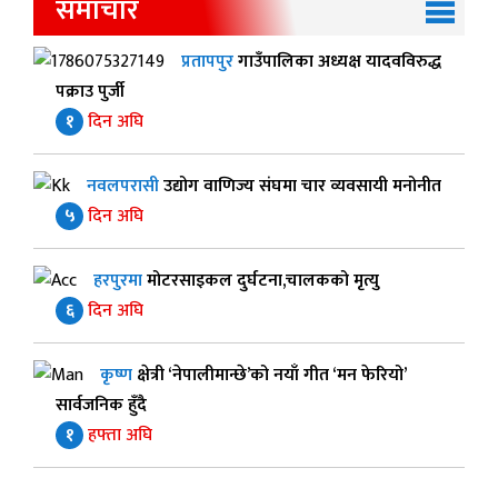
समाचार
प्रतापपुर
गाउँपालिका अध्यक्ष यादवविरुद्ध
पक्राउ पुर्जी
१
दिन अघि
नवलपरासी
उद्योग वाणिज्य संघमा चार व्यवसायी मनोनीत
५
दिन अघि
हरपुरमा
मोटरसाइकल दुर्घटना,चालकको मृत्यु
६
दिन अघि
कृष्ण
क्षेत्री ‘नेपालीमान्छे’को नयाँ गीत ‘मन फेरियो’
सार्वजनिक हुँदै
१
हफ्ता अघि