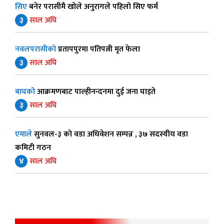
सिए
बनेर परासीमै खोले अनुरागले पहिलो सिए फर्म
३
साल अघि
नवलपरासीको
प्रतापपुरमा पतिपत्नी मृत फेला
३
साल अघि
बाघको
आक्रमणबाट पाल्हीनन्दनमा दुई जना घाइते
३
साल अघि
एमाले
सुनवल-३ को वडा अधिवेशन सम्पन्न , ३७ सदस्यीय वडा
कमिटी गठन
४
साल अघि