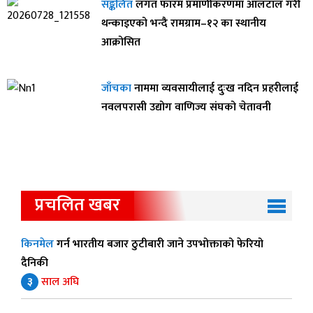
सङ्कलित
लगत फारम प्रमाणीकरणमा आलटाल गरी
थन्काइएको भन्दै रामग्राम–१२ का स्थानीय
आक्रोसित
जाँचका
नाममा व्यवसायीलाई दुःख नदिन प्रहरीलाई
नवलपरासी उद्योग वाणिज्य संघको चेतावनी
प्रचलित खबर
किनमेल
गर्न भारतीय बजार ठुटीबारी जाने उपभोक्ताको फेरियो
दैनिकी
३
साल अघि