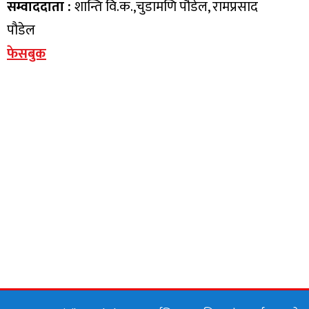
सम्वाददाता :
शान्ति वि.क.,चुडामणि पौडेल, रामप्रसाद
पौडेल
फेसबुक