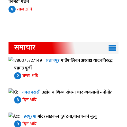
कमिटी गठन
४
साल अघि
समाचार
प्रतापपुर
गाउँपालिका अध्यक्ष यादवविरुद्ध
पक्राउ पुर्जी
२
घण्टा अघि
नवलपरासी
उद्योग वाणिज्य संघमा चार व्यवसायी मनोनीत
३
दिन अघि
हरपुरमा
मोटरसाइकल दुर्घटना,चालकको मृत्यु
५
दिन अघि