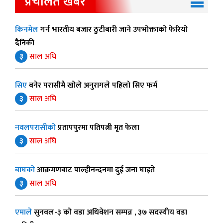
प्रचलित खबर
किनमेल
गर्न भारतीय बजार ठुटीबारी जाने उपभोक्ताको फेरियो
दैनिकी
३
साल अघि
सिए
बनेर परासीमै खोले अनुरागले पहिलो सिए फर्म
३
साल अघि
नवलपरासीको
प्रतापपुरमा पतिपत्नी मृत फेला
३
साल अघि
बाघको
आक्रमणबाट पाल्हीनन्दनमा दुई जना घाइते
३
साल अघि
एमाले
सुनवल-३ को वडा अधिवेशन सम्पन्न , ३७ सदस्यीय वडा