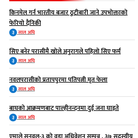
किनमेल गर्न भारतीय बजार ठुटीबारी जाने उपभोक्ताको
फेरियो दैनिकी
३
साल अघि
सिए बनेर परासीमै खोले अनुरागले पहिलो सिए फर्म
३
साल अघि
नवलपरासीको प्रतापपुरमा पतिपत्नी मृत फेला
३
साल अघि
बाघको आक्रमणबाट पाल्हीनन्दनमा दुई जना घाइते
३
साल अघि
एमाले सुनवल-३ को वडा अधिवेशन सम्पन्न , ३७ सदस्यीय