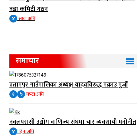
वडा कमिटी गठन
४
साल अघि
समाचार
प्रतापपुर गाउँपालिका अध्यक्ष यादवविरुद्ध पक्राउ पुर्जी
१
५
घण्टा अघि
नवलपरासी उद्योग वाणिज्य संघमा चार व्यवसायी मनोनीत
४
दिन अघि