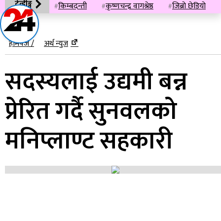
ट्रेन्डीङ्ग
किम्बदन्ती
कृष्णचन्द्र वागश्रेष्ठ
जिब्रो छेडियो
दुःख नदिने
प्राङ्गणमा लिङ्गो उठाएपछि
बुद्धकृष्ण
भक्तपुर
भीमदत्तलाई
होमपेज /
अर्थ न्युज
लकडाउनका कारण
विसं २०७६
सदस्यलाई उद्यमी बन्न
प्रेरित गर्दै सुनवलको
मनिप्लाण्ट सहकारी