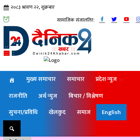
२०८३ श्रावण २२, शुक्रबार
सामाजिक संजालतिर:
मुख्य समाचार
समाचार
प्रदेश न्युज
राजनीति
अर्थ न्युज
बिचार / विश्लेषण
सुचना/प्रविधि
खेलकुद
समाज
English