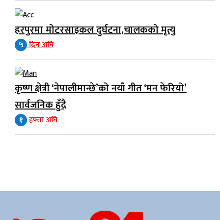
हरपुरमा मोटरसाइकल दुर्घटना,चालकको मृत्यु
५
दिन अघि
कृष्ण क्षेत्री ‘नेपालीमान्छे’को नयाँ गीत ‘मन फेरियो’
सार्वजनिक हुँदै
१
हफ्ता अघि