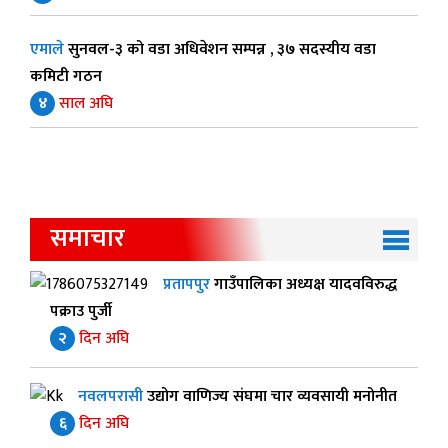
एमाले
सुनवल-३ को वडा अधिवेशन सम्पन्न , ३७ सदस्यीय वडा
कमिटी गठन
४
साल अघि
समाचार
प्रतापपुर
गाउँपालिका अध्यक्ष यादवविरुद्ध
पक्राउ पुर्जी
२
दिन अघि
नवलपरासी
उद्योग वाणिज्य संघमा चार व्यवसायी मनोनीत
६
दिन अघि