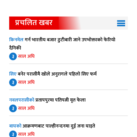
प्रचलित खबर
किनमेल
गर्न भारतीय बजार ठुटीबारी जाने उपभोक्ताको फेरियो
दैनिकी
३
साल अघि
सिए
बनेर परासीमै खोले अनुरागले पहिलो सिए फर्म
३
साल अघि
नवलपरासीको
प्रतापपुरमा पतिपत्नी मृत फेला
३
साल अघि
बाघको
आक्रमणबाट पाल्हीनन्दनमा दुई जना घाइते
३
साल अघि