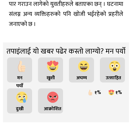
पार गराउन लागेको युवतीहरुले बताएका छन् । घटनामा
संलग्न अन्य व्यक्तिहरुको पनि खोजी भईरहेको प्रहरीले
जनाएको छ ।
तपाइंलाई यो खबर पढेर कस्तो लाग्यो? मन पर्यो
मन
खुशी
अचम्म
उत्साहित
पर्यो
१%
१%
दुखी
आक्रोशित