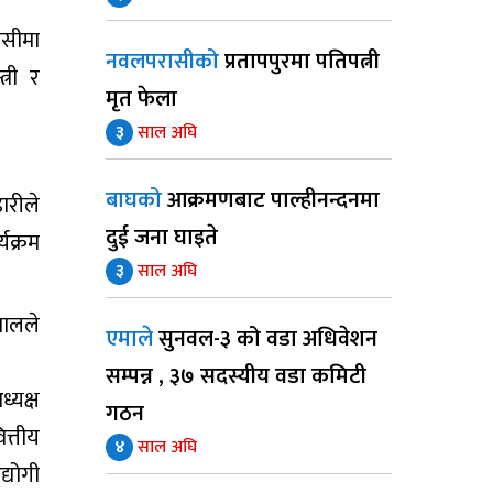
ासीमा
नवलपरासीको
प्रतापपुरमा पतिपत्नी
्री र
मृत फेला
३
साल अघि
बाघको
आक्रमणबाट पाल्हीनन्दनमा
ारीले
दुई जना घाइते
यक्रम
३
साल अघि
वालले
एमाले
सुनवल-३ को वडा अधिवेशन
सम्पन्न , ३७ सदस्यीय वडा कमिटी
ध्यक्ष
गठन
त्तीय
४
साल अघि
्योगी