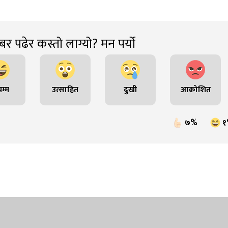
र पढेर कस्तो लाग्यो? मन पर्यो
म्म
उत्साहित
दुखी
आक्रोशित
७%
१