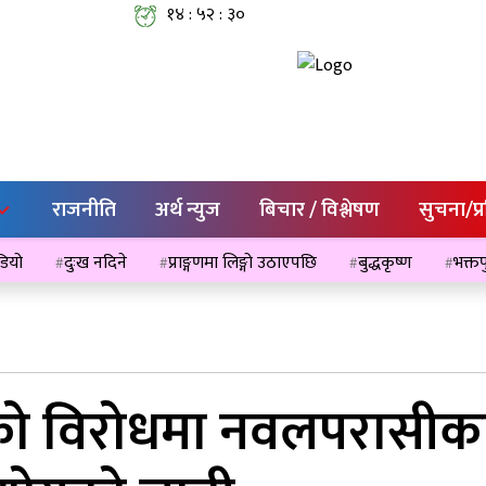
१४ : ५२ : ३१
राजनीति
अर्थ न्युज
बिचार / विश्लेषण
सुचना/प्
ेडियो
दुःख नदिने
प्राङ्गणमा लिङ्गो उठाएपछि
बुद्धकृष्ण
भक्तप
एको विरोधमा नवलपरासीका