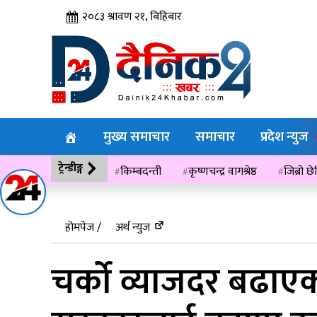
२०८३ श्रावण २१, बिहिबार
मुख्य समाचार
समाचार
प्रदेश न्युज
ट्रेन्डीङ्ग
किम्बदन्ती
कृष्णचन्द्र वागश्रेष्ठ
जिब्रो छ
विसं २०७६
होमपेज /
अर्थ न्युज
चर्काे व्याजदर बढा