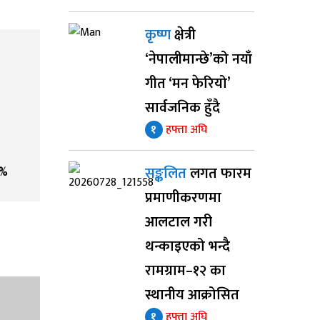
कृष्ण
क्षेत्री
‘नेपालीमान्छे’को नयाँ
गीत ‘मन फेरियो’
सार्वजनिक हुँदै
१
हफ्ता अघि
सङ्कलित
लगत फारम
%
प्रमाणीकरणमा
आलटाल गरी
थन्काइएको भन्दै
रामग्राम–१२ का
स्थानीय आक्रोसित
१
हफ्ता अघि