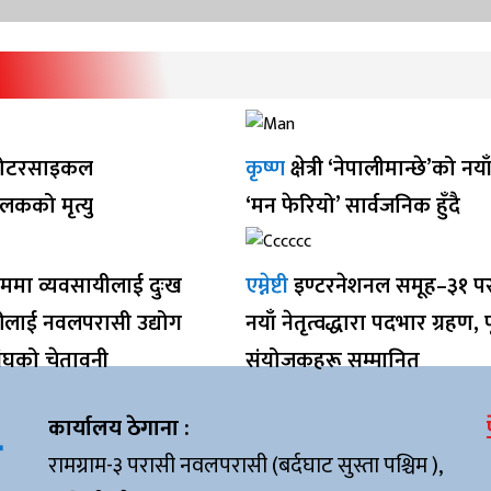
ोटरसाइकल
कृष्ण
क्षेत्री ‘नेपालीमान्छे’को नय
ालकको मृत्यु
‘मन फेरियो’ सार्वजनिक हुँदै
ममा व्यवसायीलाई दुःख
एम्नेष्टी
इण्टरनेशनल समूह–३१ प
रीलाई नवलपरासी उद्योग
नयाँ नेतृत्वद्धारा पदभार ग्रहण, पू
ंघको चेतावनी
संयोजकहरू सम्मानित
कार्यालय ठेगाना :
रामग्राम-३ परासी नवलपरासी (बर्दघाट सुस्ता पश्चिम ),