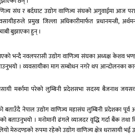
बुझाएका छन् ।
णिज्य संघ र बर्दघाट उद्योग वाणिज्य संघको अगुवाईमा आज पर
यीहरुले प्रमुख जिल्ला अधिकारीमार्फत प्रधानमन्त्री, अर्थमन्त
 चाबी बुझाएका हुन् ।
र बढाएको भन्दै नवलपरासी उद्योग वाणिज्य संघका अध्यक्ष केशव भण्ड
को बताउनुभयो । व्यवसायीका माग सम्बोधन नगरे थप आन्दोलनका कार्
्यवसायी मर्कामा परेको लुम्बिनी प्रदेशसभा सदस्य बैजनाथ जयस
 बताउँदै नेपाल उद्योग वाणिज्य महासंघ लुम्बिनी प्रदेशका पूर्व अ
को बताउनुभयो । मनोमानी ढंगले व्याजदर वृद्धि गर्दा बैंक तथा वि
यो मेरुदण्डको रुपमा रहेको उद्योग वाणिज्य क्षेत्र धरासायी भई उद