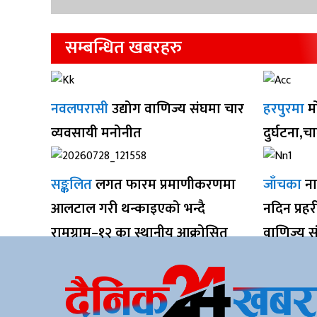
सम्बन्धित खबरहरु
नवलपरासी
उद्योग वाणिज्य संघमा चार
हरपुरमा
म
व्यवसायी मनोनीत
दुर्घटना,च
सङ्कलित
लगत फारम प्रमाणीकरणमा
जाँचका
ना
आलटाल गरी थन्काइएको भन्दै
नदिन प्रह
रामग्राम–१२ का स्थानीय आक्रोसित
वाणिज्य स