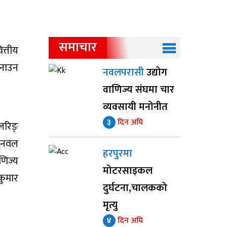
समाचार
त्तीय
बनाउन
नवलपरासी
उद्योग
वाणिज्य संघमा चार
व्यवसायी मनोनीत
३
दिन अघि
लरिङ्
सुनवल
हरपुरमा
णिज्य
मोटरसाइकल
कुमार
दुर्घटना,चालकको
मृत्यु
४
दिन अघि