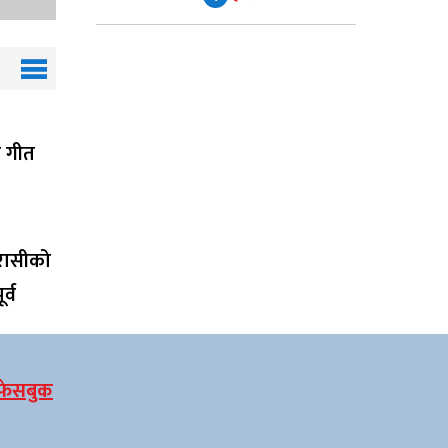
ाँ गीत
रासीको
र्व
फेसबुक