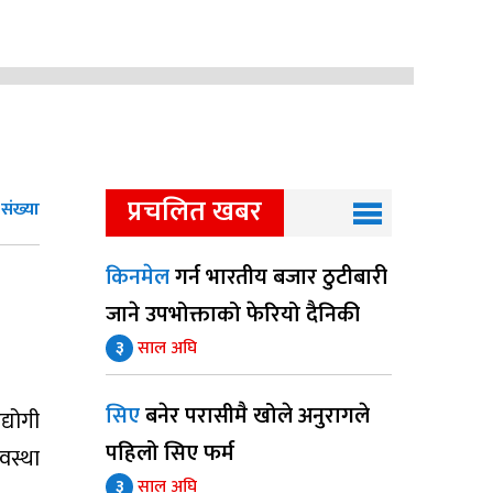
प्रचलित खबर
संख्या
किनमेल
गर्न भारतीय बजार ठुटीबारी
जाने उपभोक्ताको फेरियो दैनिकी
३
साल अघि
सिए
बनेर परासीमै खोले अनुरागले
्योगी
पहिलो सिए फर्म
वस्था
३
साल अघि