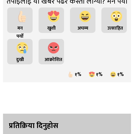
तपाइंलाई यो खबर पढेर कस्तो लाग्यो? मन पर्यो
मन
खुशी
अचम्म
उत्साहित
पर्यो
दुखी
आक्रोशित
१%
१%
१%
प्रतिक्रिया दिनुहोस