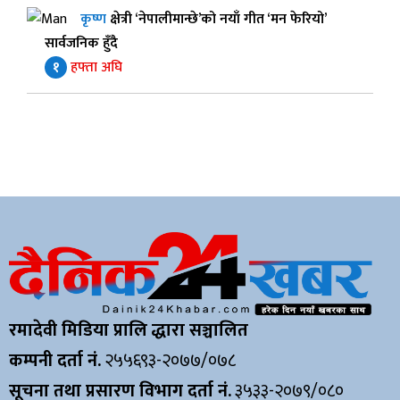
कृष्ण
क्षेत्री ‘नेपालीमान्छे’को नयाँ गीत ‘मन फेरियो’
सार्वजनिक हुँदै
१
हफ्ता अघि
रमादेवी मिडिया प्रालि द्धारा सञ्चालित
कम्पनी दर्ता नं.
२५५६९३-२०७७/०७८
सूचना तथा प्रसारण विभाग दर्ता नं.
३५३३-२०७९/०८०