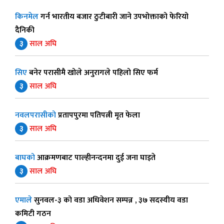
किनमेल
गर्न भारतीय बजार ठुटीबारी जाने उपभोक्ताको फेरियो
दैनिकी
३
साल अघि
सिए
बनेर परासीमै खोले अनुरागले पहिलो सिए फर्म
३
साल अघि
नवलपरासीको
प्रतापपुरमा पतिपत्नी मृत फेला
३
साल अघि
बाघको
आक्रमणबाट पाल्हीनन्दनमा दुई जना घाइते
३
साल अघि
एमाले
सुनवल-३ को वडा अधिवेशन सम्पन्न , ३७ सदस्यीय वडा
कमिटी गठन