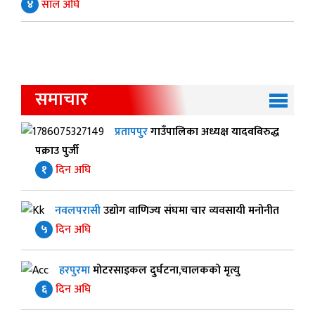
४
साल अघि
समाचार
प्रतापपुर
गाउँपालिका अध्यक्ष यादवविरुद्ध
पक्राउ पुर्जी
१
दिन अघि
नवलपरासी
उद्योग वाणिज्य संघमा चार व्यवसायी मनोनीत
५
दिन अघि
हरपुरमा
मोटरसाइकल दुर्घटना,चालकको मृत्यु
६
दिन अघि