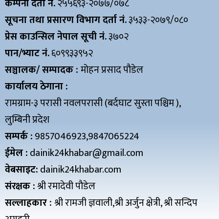
कम्पनी दर्ता नं.
२५५६९३-२०७७/०७८
सूचना तथा प्रसारण विभाग दर्ता नं.
३५३३-२०७९/०८०
प्रेस काउन्सिल नेपाल सूची नं.
३७०२
पान/भ्याट नं.
६०९९३३९५२
सञ्चालक/ सम्पादक :
मोहन प्रसाद पौडेल
कार्यालय ठेगाना :
रामग्राम-३ परासी नवलपरासी (बर्दघाट सुस्ता पश्चिम ),
लुम्बिनी प्रदेश
सम्पर्क :
9857046923,9847065224
ईमेल :
dainik24khabar@gmail.com
वेबसाइट:
dainik24khabar.com
संरक्षक :
श्री रमादेवी पौडेल
सल्लाहकार :
श्री रामजी ज्ञवाली,श्री अर्जुन क्षेत्री, श्री सन्दिप