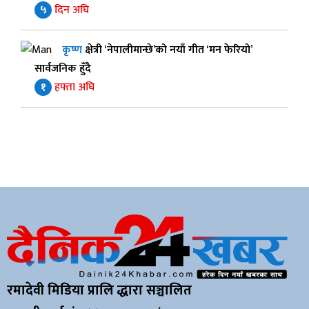
५
दिन अघि
कृष्ण
क्षेत्री ‘नेपालीमान्छे’को नयाँ गीत ‘मन फेरियो’
सार्वजनिक हुँदै
१
हफ्ता अघि
रमादेवी मिडिया प्रालि द्धारा सञ्चालित