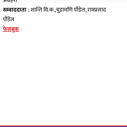
अग्रहरी
सम्वाददाता :
शान्ति वि.क.,चुडामणि पौडेल, रामप्रसाद
पौडेल
फेसबुक