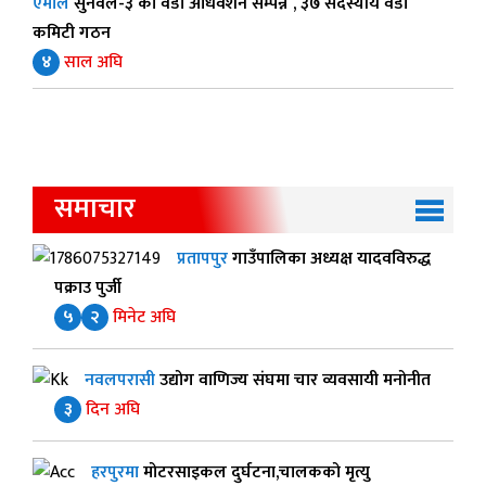
एमाले
सुनवल-३ को वडा अधिवेशन सम्पन्न , ३७ सदस्यीय वडा
कमिटी गठन
४
साल अघि
समाचार
प्रतापपुर
गाउँपालिका अध्यक्ष यादवविरुद्ध
पक्राउ पुर्जी
५
२
मिनेट अघि
नवलपरासी
उद्योग वाणिज्य संघमा चार व्यवसायी मनोनीत
३
दिन अघि
हरपुरमा
मोटरसाइकल दुर्घटना,चालकको मृत्यु