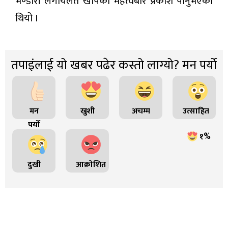
भण्डारी लगायलते खोपको महत्वबारे प्रकाश पार्नुभएको
थियो ।
तपाइंलाई यो खबर पढेर कस्तो लाग्यो? मन पर्यो
मन
खुशी
अचम्म
उत्साहित
पर्यो
१%
दुखी
आक्रोशित