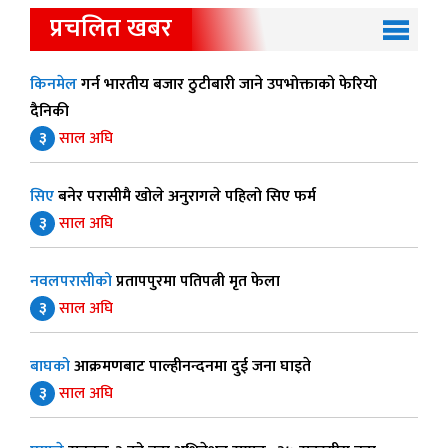
प्रचलित खबर
किनमेल
गर्न भारतीय बजार ठुटीबारी जाने उपभोक्ताको फेरियो
दैनिकी
३
साल अघि
सिए
बनेर परासीमै खोले अनुरागले पहिलो सिए फर्म
३
साल अघि
नवलपरासीको
प्रतापपुरमा पतिपत्नी मृत फेला
३
साल अघि
बाघको
आक्रमणबाट पाल्हीनन्दनमा दुई जना घाइते
३
साल अघि