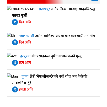
प्रतापपुर
गाउँपालिका अध्यक्ष यादवविरुद्ध
पक्राउ पुर्जी
१
दिन अघि
नवलपरासी
उद्योग वाणिज्य संघमा चार व्यवसायी मनोनीत
४
दिन अघि
हरपुरमा
मोटरसाइकल दुर्घटना,चालकको मृत्यु
६
दिन अघि
कृष्ण
क्षेत्री ‘नेपालीमान्छे’को नयाँ गीत ‘मन फेरियो’
सार्वजनिक हुँदै
१
हफ्ता अघि