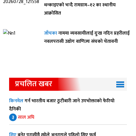
थन्काइएको भन्दै रामग्राम–१२ का स्थानीय
आक्रोसित
जाँचका
नाममा व्यवसायीलाई दुःख नदिन प्रहरीलाई
नवलपरासी उद्योग वाणिज्य संघको चेतावनी
प्रचलित खबर
किनमेल
गर्न भारतीय बजार ठुटीबारी जाने उपभोक्ताको फेरियो
दैनिकी
३
साल अघि
सिए
बनेर परासीमै खोले अनुरागले पहिलो सिए फर्म