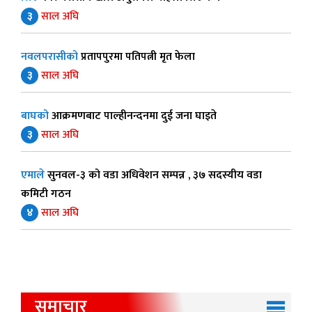
३
साल अघि
नवलपरासीको
प्रतापपुरमा पतिपत्नी मृत फेला
३
साल अघि
बाघको
आक्रमणबाट पाल्हीनन्दनमा दुई जना घाइते
३
साल अघि
एमाले
सुनवल-३ को वडा अधिवेशन सम्पन्न , ३७ सदस्यीय वडा
कमिटी गठन
४
साल अघि
समाचार