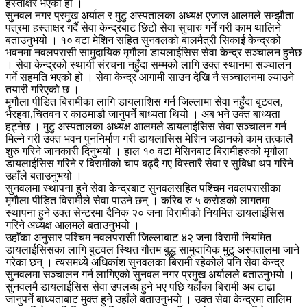
हस्ताक्षर भएको हो ।
सुनवल नगर प्रमुख अर्याल र मुटु अस्पतालका अध्यक्ष एजाज आलमले सम्झौता
पत्रमा हस्ताक्षर गर्दै सेवा केन्द्रबाट छिटो सेवा सुचारु गर्ने गरी काम थालिने
बताउनुभयो । १० वटा मेशिन सहित सुनवलको बालमैत्री सिकाई केन्द्रको
भवनमा नवलपरासी सामुदायिक मृगौला डायलाईसिस सेवा केन्द्र सञ्चालन हुनेछ
। सेवा केन्द्रको स्थायी संरचना नहुँदा सम्मको लागि उक्त स्थानमा सञ्चालन
गर्ने सहमति भएको हो । सेवा केन्द्र आगामी साउन देखि नै सञ्चालनमा ल्याउने
तयारी गरिएको छ ।
मृगौला पीडित बिरामीका लागि डायलाशिस गर्न जिल्लामा सेवा नहुँदा बृटवल,
भैरहवा,चितवन र काठमाडौ जानुपर्ने बाध्यता थियो । अब भने उक्त बाध्यता
हट्नेछ । मुटु अस्पतालका अध्यक्ष आलमले डायलाईसिस सेवा सञ्चालन गर्न
मिल्ने गरी उक्त भवन पुननिर्माण गरी डायलासिस मेशिन जडानको काम तत्कालै
शुरु गरिने जानकारी दिनुभयो । हाल १० वटा मेसिनबाट बिरामीहरुको मृगौला
डायलाईसिस गरिने र बिरामीको चाप बढ्दै गए विस्तारै सेवा र सुबिधा थप गरिने
उहाँले बताउनुभयो ।
सुनवलमा स्थापना हुने सेवा केन्द्रबाट सुनवलसहित पश्चिम नवलपरासीका
मृगौला पीडित विरामीले सेवा पाउने छन् । करिब रु ५ करोडको लागतमा
स्थापना हुने उक्त सेन्टरमा दैनिक २० जना विरामीको नियमित डायलाईसिस
गरिने अध्यक्ष आलमले बताउनुभयो ।
उहाँका अनुसार पश्चिम नवलपरासी जिल्लाबाट ४२ जना विरामी नियमित
डायलाईसिसका लागि बुटवल स्थित गौतम बुद्ध सामुदायिक मुटु अस्पतालमा जाने
गरेका छन् । त्यसमध्ये अधिकांश सुनवलका बिरामी रहेकोले पनि सेवा केन्द्र
सुनवलमा सञ्चालन गर्न लागिएको सुनवल नगर प्रमुख अर्यालले बताउनुभयो ।
सुनवलमै डायलाईसिस सेवा उपलब्ध हुने भए पछि यहाँका बिरामी अब टाढा
जानुपर्ने बाध्यताबाट मुक्त हुने उहाँले बताउनुभयो । उक्त सेवा केन्द्रमा तालिम