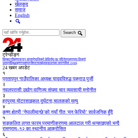
खेलकुद
समाज
English
Search
ट्रेन्डीङ्ग
किम्बदन्ती
कृष्णचन्द्र वागश्रेष्ठ
जिब्रो छेडियो
दुःख नदिने
प्राङ्गणमा लिङ्गो
उठाएपछि
बुद्धकृष्ण
भक्तपुर
भीमदत्तलाई
लकडाउनका कारण
विसं २०७६
24 खबर अपडेट
१
प्रतापपुर गाउँपालिका अध्यक्ष यादवविरुद्ध पक्राउ पुर्जी
२
नवलपरासी उद्योग वाणिज्य संघमा चार व्यवसायी मनोनीत
३
हरपुरमा मोटरसाइकल दुर्घटना,चालकको मृत्यु
४
कृष्ण क्षेत्री ‘नेपालीमान्छे’को नयाँ गीत ‘मन फेरियो’ सार्वजनिक हुँदै
५
सङ्कलित लगत फारम प्रमाणीकरणमा आलटाल गरी थन्काइएको भन्दै
रामग्राम–१२ का स्थानीय आक्रोसित
६