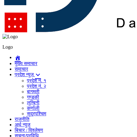
Logo
मुख्य समाचार
समाचार
प्रदेश न्युज
प्रदेश नं. १
प्रदेश नं. २
बागमती
गण्डकी
लुम्बिनी
कर्णाली
सुदूरपश्चिम
राजनीति
अर्थ न्युज
बिचार / विश्लेषण
सुचना/प्रविधि