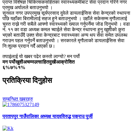
प्राप्त विशेषज्ञ चिकित्सकसहितका स्वास्थ्यकर्मीबाट सेवा प्रदान गरिने नगर
प्रमुख अर्यालले बताउनुभयो ।
सुनवल नगर उपप्रमुख सूर्यप्रसाद दुवेले डायलाईसिस सेवा केन्द्रको स्थापना
पछि यहाँका बिरामीलाई सहज हुने बताउनुभयो । उहाँले सकेसम्म मृगौलालाई
चुस्त राख्ने गरी सबैले आफ्नो स्वास्थ्यको ख्याल गर्नुपर्नेमा जोड दिनुभयो । वडा
नं. ११ का वडा अध्यक्ष कमल च्वाईले सेवा केन्द्र स्थापना हुनु खुशीको कुरा
भएको बताउँदै उक्त सेवा केन्द्रबाट स्वास्थ्यका अन्य थप सेवा समेत उपलब्ध
गराउन पहल गर्नुपर्ने बताउनुभयो । सरकारले मृगौलाको डायलाईसिस सेवा
निःशुल्क प्रदान गर्दै आएको छ।
तपाइंलाई यो खबर पढेर कस्तो लाग्यो? मन पर्यो
मन पर्यो
खुशी
अचम्म
उत्साहित
दुखी
आक्रोशित
६%
७%
१%
प्रतिक्रिया दिनुहोस
सम्बन्धित खबरहरु
प्रतापपुर
गाउँपालिका अध्यक्ष यादवविरुद्ध पक्राउ पुर्जी