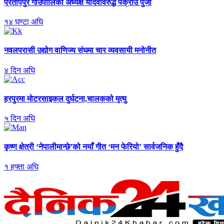
प्रतापपुर
गाउँपालिका अध्यक्ष यादवविरुद्ध पक्राउ पुर्जी
१
४
घण्टा अघि
नवलपरासी
उद्योग वाणिज्य संघमा चार व्यवसायी मनोनीत
४
दिन अघि
हरपुरमा
मोटरसाइकल दुर्घटना,चालकको मृत्यु
५
दिन अघि
कृष्ण
क्षेत्री ‘नेपालीमान्छे’को नयाँ गीत ‘मन फेरियो’ सार्वजनिक हुँदै
१
हफ्ता अघि