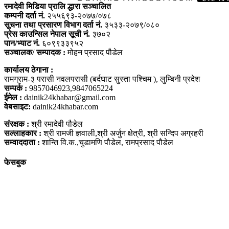
रमादेवी मिडिया प्रालि द्धारा सञ्चालित
कम्पनी दर्ता नं.
२५५६९३-२०७७/०७८
सूचना तथा प्रसारण विभाग दर्ता नं.
३५३३-२०७९/०८०
प्रेस काउन्सिल नेपाल सूची नं.
३७०२
पान/भ्याट नं.
६०९९३३९५२
सञ्चालक/ सम्पादक :
मोहन प्रसाद पौडेल
कार्यालय ठेगाना :
रामग्राम-३ परासी नवलपरासी (बर्दघाट सुस्ता पश्चिम ), लुम्बिनी प्रदेश
सम्पर्क :
9857046923,9847065224
ईमेल :
dainik24khabar@gmail.com
वेबसाइट:
dainik24khabar.com
संरक्षक :
श्री रमादेवी पौडेल
सल्लाहकार :
श्री रामजी ज्ञवाली,श्री अर्जुन क्षेत्री, श्री सन्दिप अग्रहरी
सम्वाददाता :
शान्ति वि.क.,चुडामणि पौडेल, रामप्रसाद पौडेल
फेसबुक