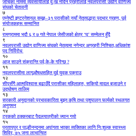
जाँचका नाममा व्यवसायीलाई दुःख नदिन प्रहरीलाई नवलपरासी उद्योग वाणिज्य
संघको चेतावनी
७
एम्नेष्टी इण्टरनेशनल समूह–३१ परासीको नयाँ नेतृत्वद्धारा पदभार ग्रहण, पूर्व
संयोजकहरू सम्मानित
८
रामग्राममा भदौ ६ र ७ गते नेपाल जेसीजको क्षेत्र ‘घ’ सम्मेलन हुँदै
९
नवलपरासी उद्योग वाणिज्य संघको नेतृत्वमा नगेन्द्र अग्रहरी निश्चित,अधिकांश
पद निर्विरोध
१०
आज साउने संक्रान्ति पर्व,के-के गरिन्छ ?
११
नवलपरासीमा लागूऔषधसहित दुई युवक पक्राउ
१२
सीपसँगै आत्मविश्वास बढाउँदै परासीका महिलाहरु, सकियो मादल बजाउने र
उद्घोषण तालिम
१३
सरकारी अनुदानको प्रभावकारिता बुझ्न कृषि तथा पशुपालन फार्मको स्थलगत
अनुगमन
१४
ट्रकको ठक्करबाट पैदलयात्रीको ज्यान गयो
१५
प्रतापपुर र पाल्हीनन्दनमा अपांगता भएका व्यक्तिका लागि निःशुल्क स्वास्थ्य
शिविर, ७५ जना लाभान्वित