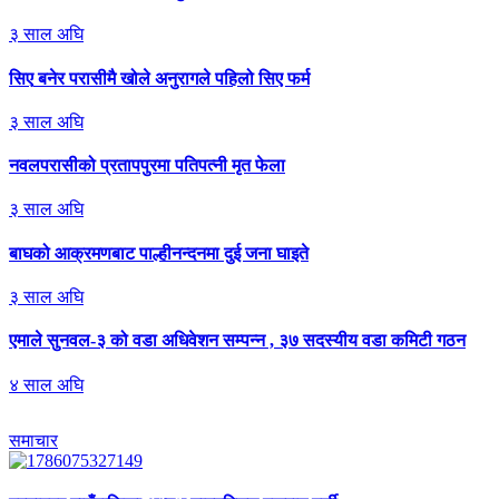
३
साल अघि
सिए
बनेर परासीमै खोले अनुरागले पहिलो सिए फर्म
३
साल अघि
नवलपरासीको
प्रतापपुरमा पतिपत्नी मृत फेला
३
साल अघि
बाघको
आक्रमणबाट पाल्हीनन्दनमा दुई जना घाइते
३
साल अघि
एमाले
सुनवल-३ को वडा अधिवेशन सम्पन्न , ३७ सदस्यीय वडा कमिटी गठन
४
साल अघि
समाचार