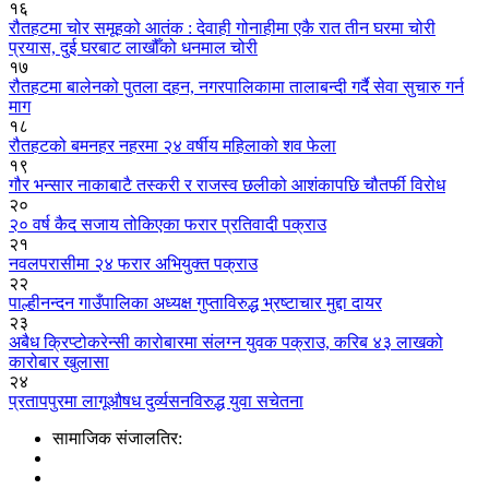
१६
रौतहटमा चोर समूहको आतंक : देवाही गोनाहीमा एकै रात तीन घरमा चोरी
प्रयास, दुई घरबाट लाखौँको धनमाल चोरी
१७
रौतहटमा बालेनको पुतला दहन, नगरपालिकामा तालाबन्दी गर्दै सेवा सुचारु गर्न
माग
१८
रौतहटको बमनहर नहरमा २४ वर्षीय महिलाको शव फेला
१९
गौर भन्सार नाकाबाटै तस्करी र राजस्व छलीको आशंकापछि चौतर्फी विरोध
२०
२० वर्ष कैद सजाय तोकिएका फरार प्रतिवादी पक्राउ
२१
नवलपरासीमा २४ फरार अभियुक्त पक्राउ
२२
पाल्हीनन्दन गाउँपालिका अध्यक्ष गुप्ताविरुद्ध भ्रष्टाचार मुद्दा दायर
२३
अबैध क्रिप्टोकरेन्सी कारोबारमा संलग्न युवक पक्राउ, करिब ४३ लाखको
कारोबार खुलासा
२४
प्रतापपुरमा लागूऔषध दुर्व्यसनविरुद्ध युवा सचेतना
सामाजिक संजालतिर: