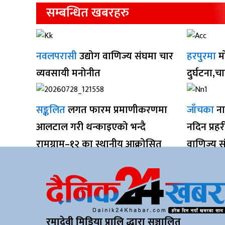
सम्बन्धित खबरहरु
नवलपरासी
उद्योग वाणिज्य संघमा चार
हरपुरमा
म
व्यवसायी मनोनीत
दुर्घटना,च
सङ्कलित
लगत फारम प्रमाणीकरणमा
जाँचका
ना
आलटाल गरी थन्काइएको भन्दै
नदिन प्रह
रामग्राम–१२ का स्थानीय आक्रोसित
वाणिज्य स
रमादेवी मिडिया प्रालि द्धारा सञ्चालित