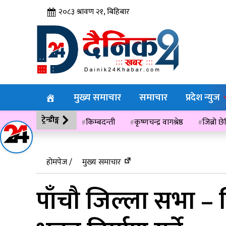
२०८३ श्रावण २१, बिहिबार
मुख्य समाचार
समाचार
प्रदेश न्युज
ट्रेन्डीङ्ग
किम्बदन्ती
कृष्णचन्द्र वागश्रेष्ठ
जिब्रो छ
विसं २०७६
होमपेज /
मुख्य समाचार
पाँचौ जिल्ला सभा –