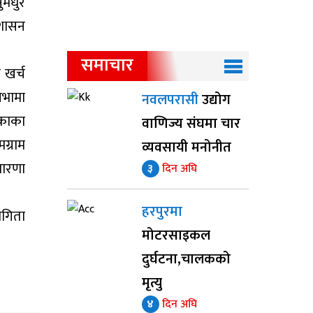
ुमधुर
ुशासन
समाचार
खर्च
सभामा
नवलपरासी
उद्योग
िकाका
वाणिज्य संघमा चार
मग्राम
व्यवसायी मनोनीत
धारणा
३
दिन अघि
हरपुरमा
ागिता
मोटरसाइकल
दुर्घटना,चालकको
मृत्यु
४
दिन अघि