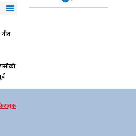
ाँ गीत
रासीको
र्व
फेसबुक