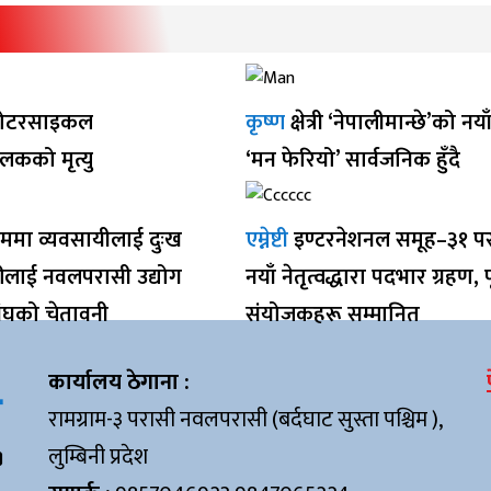
ोटरसाइकल
कृष्ण
क्षेत्री ‘नेपालीमान्छे’को नय
ालकको मृत्यु
‘मन फेरियो’ सार्वजनिक हुँदै
ममा व्यवसायीलाई दुःख
एम्नेष्टी
इण्टरनेशनल समूह–३१ प
रीलाई नवलपरासी उद्योग
नयाँ नेतृत्वद्धारा पदभार ग्रहण, पू
ंघको चेतावनी
संयोजकहरू सम्मानित
कार्यालय ठेगाना :
रामग्राम-३ परासी नवलपरासी (बर्दघाट सुस्ता पश्चिम ),
लुम्बिनी प्रदेश