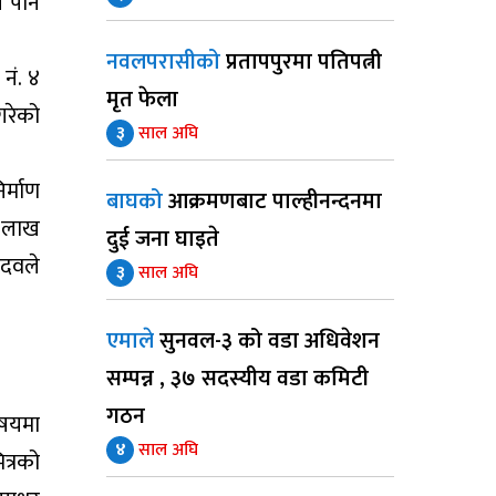
न पनि
नवलपरासीको
प्रतापपुरमा पतिपत्नी
नं. ४
मृत फेला
गरेको
३
साल अघि
र्माण
बाघको
आक्रमणबाट पाल्हीनन्दनमा
४ लाख
दुई जना घाइते
ादवले
३
साल अघि
एमाले
सुनवल-३ को वडा अधिवेशन
सम्पन्न , ३७ सदस्यीय वडा कमिटी
गठन
िषयमा
४
साल अघि
त्रको