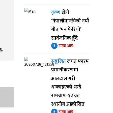
कृष्ण
क्षेत्री
‘नेपालीमान्छे’को नयाँ
गीत ‘मन फेरियो’
सार्वजनिक हुँदै
१
हफ्ता अघि
%
सङ्कलित
लगत फारम
प्रमाणीकरणमा
आलटाल गरी
थन्काइएको भन्दै
रामग्राम–१२ का
स्थानीय आक्रोसित
१
हफ्ता अघि