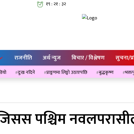
१९ : २१ : ३३
राजनीति
अर्थ न्युज
बिचार / विश्लेषण
सुचना/प्
ेडियो
दुःख नदिने
प्राङ्गणमा लिङ्गो उठाएपछि
बुद्धकृष्ण
भक्तप
 जिसस पश्चिम नवलपरासील