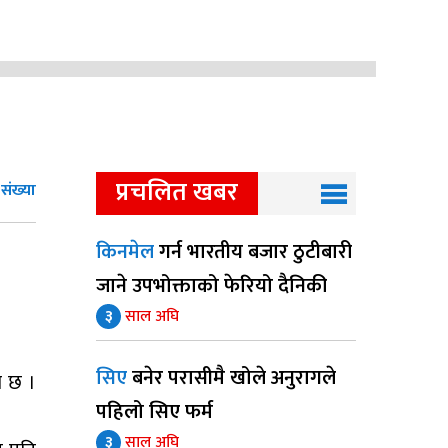
प्रचलित खबर
संख्या
किनमेल
गर्न भारतीय बजार ठुटीबारी
जाने उपभोक्ताको फेरियो दैनिकी
३
साल अघि
सिए
बनेर परासीमै खोले अनुरागले
ो छ ।
पहिलो सिए फर्म
३
साल अघि