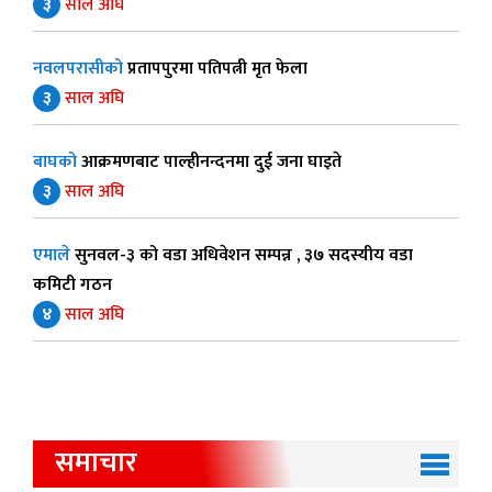
३
साल अघि
नवलपरासीको
प्रतापपुरमा पतिपत्नी मृत फेला
३
साल अघि
बाघको
आक्रमणबाट पाल्हीनन्दनमा दुई जना घाइते
३
साल अघि
एमाले
सुनवल-३ को वडा अधिवेशन सम्पन्न , ३७ सदस्यीय वडा
कमिटी गठन
४
साल अघि
समाचार