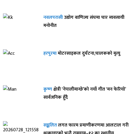
नवलपरासी
उद्योग वाणिज्य संघमा चार व्यवसायी
मनोनीत
हरपुरमा
मोटरसाइकल दुर्घटना,चालकको मृत्यु
कृष्ण
क्षेत्री ‘नेपालीमान्छे’को नयाँ गीत ‘मन फेरियो’
सार्वजनिक हुँदै
सङ्कलित
लगत फारम प्रमाणीकरणमा आलटाल गरी
थन्काइएको भन्दै रामग्राम–१२ का स्थानीय