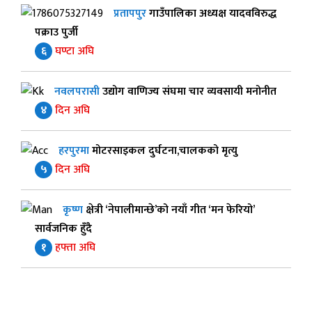
प्रतापपुर
गाउँपालिका अध्यक्ष यादवविरुद्ध
पक्राउ पुर्जी
६
घण्टा अघि
नवलपरासी
उद्योग वाणिज्य संघमा चार व्यवसायी मनोनीत
४
दिन अघि
हरपुरमा
मोटरसाइकल दुर्घटना,चालकको मृत्यु
५
दिन अघि
कृष्ण
क्षेत्री ‘नेपालीमान्छे’को नयाँ गीत ‘मन फेरियो’
सार्वजनिक हुँदै
१
हफ्ता अघि