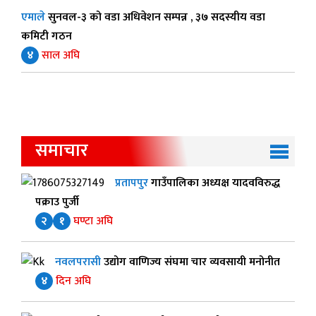
एमाले
सुनवल-३ को वडा अधिवेशन सम्पन्न , ३७ सदस्यीय वडा
कमिटी गठन
४
साल अघि
समाचार
प्रतापपुर
गाउँपालिका अध्यक्ष यादवविरुद्ध
पक्राउ पुर्जी
२
१
घण्टा अघि
नवलपरासी
उद्योग वाणिज्य संघमा चार व्यवसायी मनोनीत
४
दिन अघि