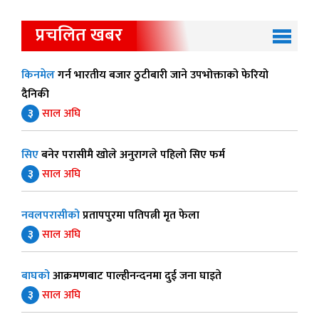
प्रचलित खबर
किनमेल
गर्न भारतीय बजार ठुटीबारी जाने उपभोक्ताको फेरियो
दैनिकी
३
साल अघि
सिए
बनेर परासीमै खोले अनुरागले पहिलो सिए फर्म
३
साल अघि
नवलपरासीको
प्रतापपुरमा पतिपत्नी मृत फेला
३
साल अघि
बाघको
आक्रमणबाट पाल्हीनन्दनमा दुई जना घाइते
३
साल अघि