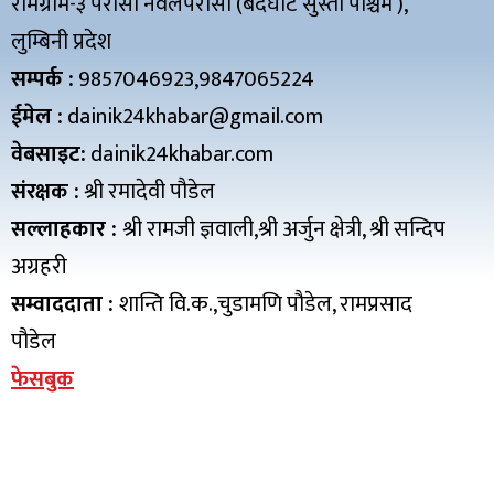
रामग्राम-३ परासी नवलपरासी (बर्दघाट सुस्ता पश्चिम ),
लुम्बिनी प्रदेश
सम्पर्क :
9857046923,9847065224
ईमेल :
dainik24khabar@gmail.com
वेबसाइट:
dainik24khabar.com
संरक्षक :
श्री रमादेवी पौडेल
सल्लाहकार :
श्री रामजी ज्ञवाली,श्री अर्जुन क्षेत्री, श्री सन्दिप
अग्रहरी
सम्वाददाता :
शान्ति वि.क.,चुडामणि पौडेल, रामप्रसाद
पौडेल
फेसबुक