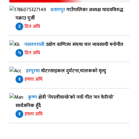
प्रतापपुर
गाउँपालिका अध्यक्ष यादवविरुद्ध
पक्राउ पुर्जी
२
दिन अघि
नवलपरासी
उद्योग वाणिज्य संघमा चार व्यवसायी मनोनीत
५
दिन अघि
हरपुरमा
मोटरसाइकल दुर्घटना,चालकको मृत्यु
१
हफ्ता अघि
कृष्ण
क्षेत्री ‘नेपालीमान्छे’को नयाँ गीत ‘मन फेरियो’
सार्वजनिक हुँदै
१
हफ्ता अघि