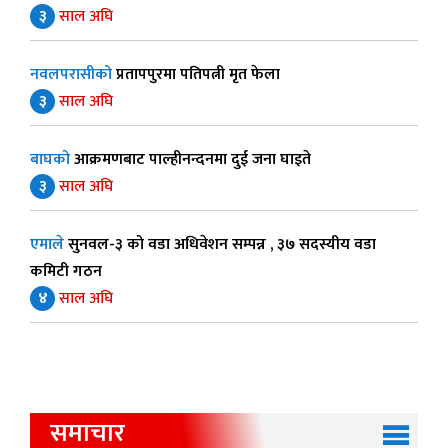
३
साल अघि
नवलपरासीको
प्रतापपुरमा पतिपत्नी मृत फेला
३
साल अघि
बाघको
आक्रमणबाट पाल्हीनन्दनमा दुई जना घाइते
३
साल अघि
एमाले
सुनवल-३ को वडा अधिवेशन सम्पन्न , ३७ सदस्यीय वडा
कमिटी गठन
४
साल अघि
समाचार