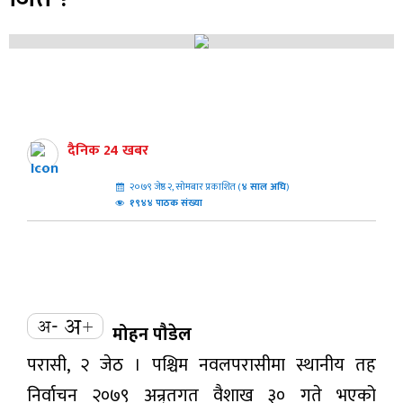
दैनिक 24 खबर
२०७९ जेष्ठ २, सोमबार प्रकाशित (
४
साल अघि
)
१९४४ पाठक संख्या
मोहन पौडेल
परासी, २ जेठ । पश्चिम नवलपरासीमा स्थानीय तह
निर्वाचन २०७९ अन्र्तगत वैशाख ३० गते भएको