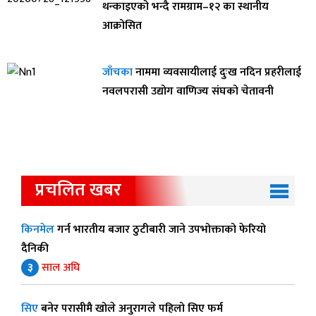
थन्काइएको भन्दै रामग्राम–१२ का स्थानीय
आक्रोसित
जाँचका
नाममा व्यवसायीलाई दुःख नदिन प्रहरीलाई
नवलपरासी उद्योग वाणिज्य संघको चेतावनी
प्रचलित खबर
किनमेल
गर्न भारतीय बजार ठुटीबारी जाने उपभोक्ताको फेरियो
दैनिकी
३
साल अघि
सिए
बनेर परासीमै खोले अनुरागले पहिलो सिए फर्म