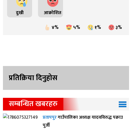
दुखी
आक्रोशित
४%
५%
१%
३%
प्रतिक्रिया दिनुहोस
सम्बन्धित खबरहरु
प्रतापपुर
गाउँपालिका अध्यक्ष यादवविरुद्ध पक्राउ
पुर्जी