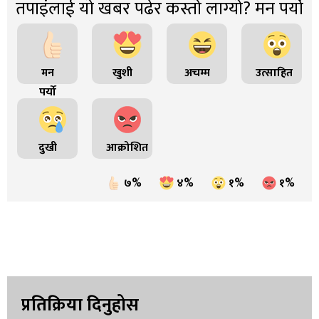
तपाइंलाई यो खबर पढेर कस्तो लाग्यो? मन पर्यो
मन
खुशी
अचम्म
उत्साहित
पर्यो
दुखी
आक्रोशित
७%
४%
१%
१%
प्रतिक्रिया दिनुहोस