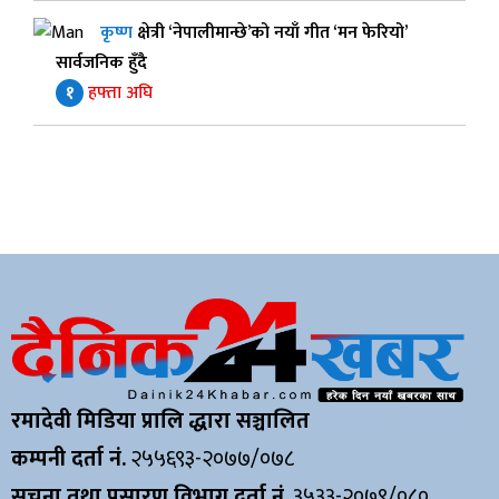
कृष्ण
क्षेत्री ‘नेपालीमान्छे’को नयाँ गीत ‘मन फेरियो’
सार्वजनिक हुँदै
१
हफ्ता अघि
रमादेवी मिडिया प्रालि द्धारा सञ्चालित
कम्पनी दर्ता नं.
२५५६९३-२०७७/०७८
सूचना तथा प्रसारण विभाग दर्ता नं.
३५३३-२०७९/०८०