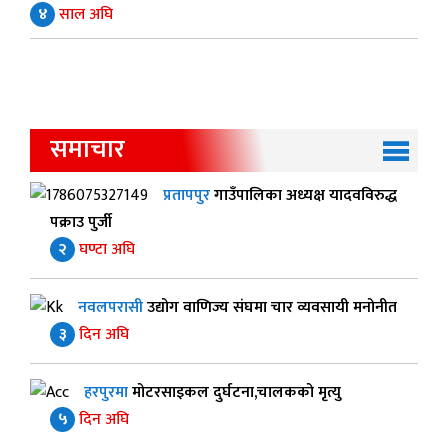
४
साल अघि
समाचार
प्रतापपुर
गाउँपालिका अध्यक्ष यादवविरुद्ध
पक्राउ पुर्जी
२
घण्टा अघि
नवलपरासी
उद्योग वाणिज्य संघमा चार व्यवसायी मनोनीत
३
दिन अघि
हरपुरमा
मोटरसाइकल दुर्घटना,चालकको मृत्यु
५
दिन अघि