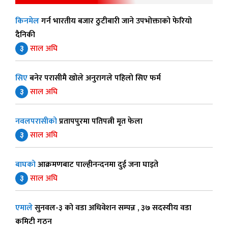
किनमेल
गर्न भारतीय बजार ठुटीबारी जाने उपभोक्ताको फेरियो
दैनिकी
३
साल अघि
सिए
बनेर परासीमै खोले अनुरागले पहिलो सिए फर्म
३
साल अघि
नवलपरासीको
प्रतापपुरमा पतिपत्नी मृत फेला
३
साल अघि
बाघको
आक्रमणबाट पाल्हीनन्दनमा दुई जना घाइते
३
साल अघि
एमाले
सुनवल-३ को वडा अधिवेशन सम्पन्न , ३७ सदस्यीय वडा
कमिटी गठन