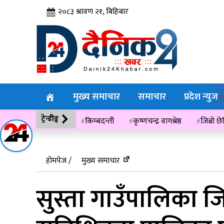
२०८३ श्रावण २१, बिहिबार
मुख्य समाचार
समाचार
प्रदेश न्युज
ट्रेन्डीङ्ग
किम्बदन्ती
कृष्णचन्द्र वागश्रेष्ठ
जिब्रो छ
विसं २०७६
होमपेज /
मुख्य समाचार
सुस्ता गाउँपालिका जि