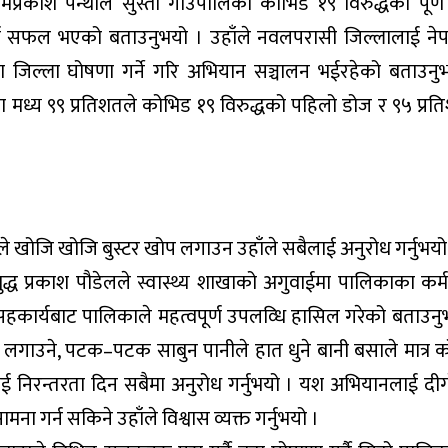
ओमप्रकाश पन्थीले सुस्ता गाउँपालिका कोभिड १९ विरुद्धको पूर्
्र पर्न सफल भएको बताउनुभयो । उहाँले नवलपरासी जिल्लालाई ने
ता जिल्ला घोषणा गर्ने गरि अभियान सञ्चालन भईरहेको बताउनु
ा मध्य ९९ प्रतिशतले कोभिड १९ विरुद्धको पहिलो डोज र ९५ प्रत
ले खोजि खोजि बुस्टर खोप लगाउन उहाँले सबैलाई अनुरोध गर्नुभयो
द्ध प्रकाश पौडेलले स्वास्थ्य शाखाको अगुवाईमा पालिकाका कर्म
ो सहकार्यबाट पालिकाले महत्वपूर्ण उपलव्धि हासिल गरेको बताउनु
स लगाउने, पटक–पटक साबुन पानीले हात धुने बानी बसाले मात्र 
निरन्तरता दिन सबैमा अनुरोध गर्नुभयो । यश अभियानलाई दी
ा गर्न सकिने उहाँले विश्वास व्यक्त गर्नुभयो ।