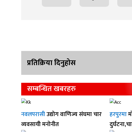
प्रतिक्रिया दिनुहोस
सम्बन्धित खबरहरु
नवलपरासी
उद्योग वाणिज्य संघमा चार
हरपुरमा
म
व्यवसायी मनोनीत
दुर्घटना,च