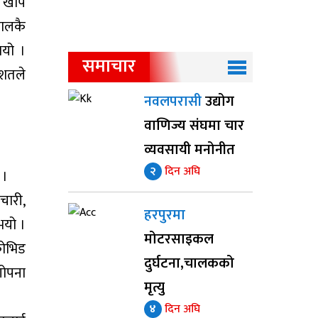
ण खोप
पालकै
भयो ।
समाचार
िशतले
नवलपरासी
उद्योग
वाणिज्य संघमा चार
व्यवसायी मनोनीत
२
दिन अघि
 ।
चारी,
हरपुरमा
भयो ।
मोटरसाइकल
कोभिड
दुर्घटना,चालकको
गोपना
मृत्यु
४
दिन अघि