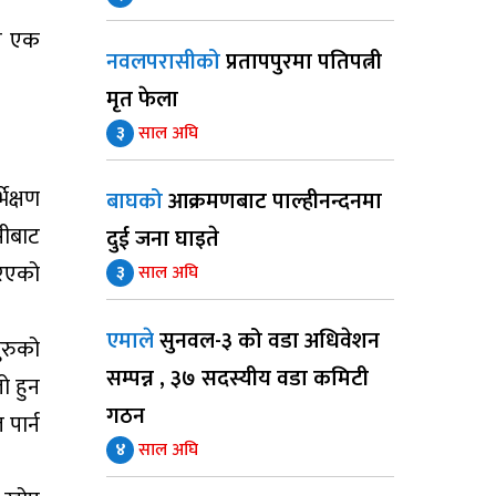
आज एक
नवलपरासीको
प्रतापपुरमा पतिपत्नी
मृत फेला
३
साल अघि
ेक्षण
बाघको
आक्रमणबाट पाल्हीनन्दनमा
सीबाट
दुई जना घाइते
रिएको
३
साल अघि
एमाले
सुनवल-३ को वडा अधिवेशन
ुरुको
सम्पन्न , ३७ सदस्यीय वडा कमिटी
ो हुन
गठन
पार्न
४
साल अघि