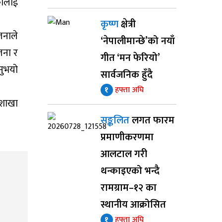
कालाई
कृष्ण
क्षेत्री
जनाले
‘नेपालीमान्छे’को नयाँ
जना र
गीत ‘मन फेरियो’
नुभयो
सार्वजनिक हुँदै
१
हफ्ता अघि
 शाखा
सङ्कलित
लगत फारम
प्रमाणीकरणमा
आलटाल गरी
थन्काइएको भन्दै
रामग्राम–१२ का
स्थानीय आक्रोसित
१
हफ्ता अघि