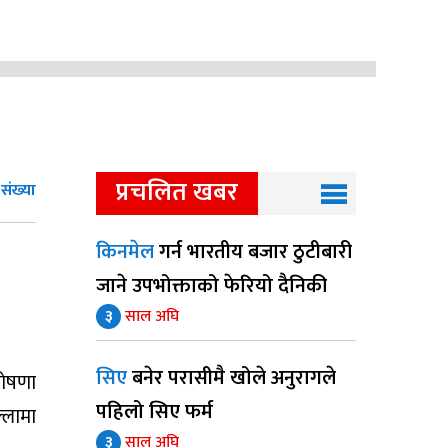
प्रचलित खबर
संख्या
किनमेल
गर्न भारतीय बजार ठुटीबारी
जाने उपभोक्ताको फेरियो दैनिकी
३
साल अघि
सिए
बनेर परासीमै खोले अनुरागले
घोषणा
पहिलो सिए फर्म
्लामा
३
साल अघि