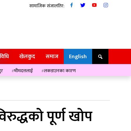
सामाजिक संजालतिर:
रविधि
खेलकुद
समाज
English
ुर
भीमदत्तलाई
लकडाउनका कारण
िरुद्धको पूर्ण खोप