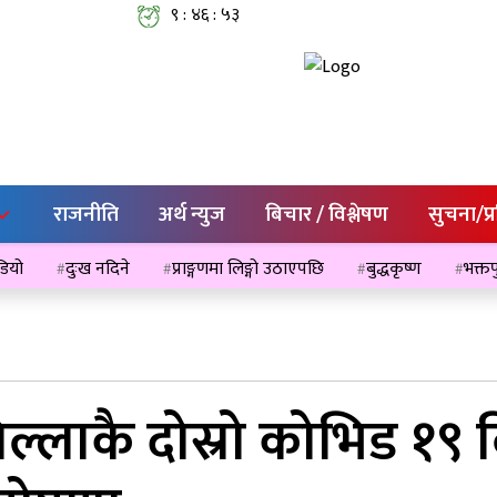
९ : ४६ : ५४
राजनीति
अर्थ न्युज
बिचार / विश्लेषण
सुचना/प्
ेडियो
दुःख नदिने
प्राङ्गणमा लिङ्गो उठाएपछि
बुद्धकृष्ण
भक्तप
ल्लाकै दोस्रो कोभिड १९ व