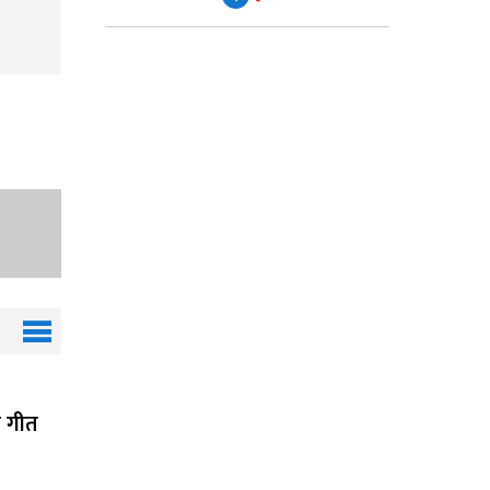
ाँ गीत