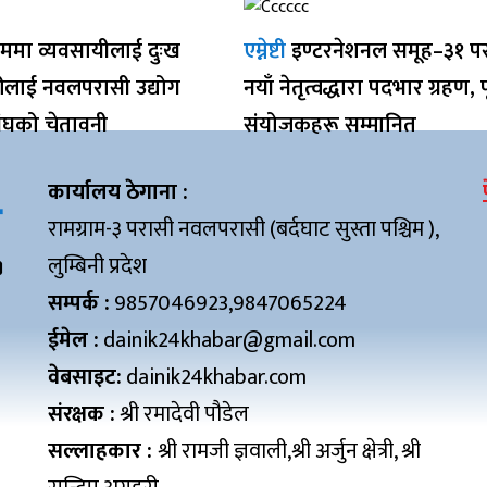
ममा व्यवसायीलाई दुःख
एम्नेष्टी
इण्टरनेशनल समूह–३१ प
रीलाई नवलपरासी उद्योग
नयाँ नेतृत्वद्धारा पदभार ग्रहण, पू
ंघको चेतावनी
संयोजकहरू सम्मानित
कार्यालय ठेगाना :
रामग्राम-३ परासी नवलपरासी (बर्दघाट सुस्ता पश्चिम ),
लुम्बिनी प्रदेश
सम्पर्क :
9857046923,9847065224
ईमेल :
dainik24khabar@gmail.com
वेबसाइट:
dainik24khabar.com
संरक्षक :
श्री रमादेवी पौडेल
सल्लाहकार :
श्री रामजी ज्ञवाली,श्री अर्जुन क्षेत्री, श्री