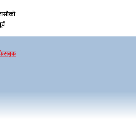
रासीको
र्व
फेसबुक