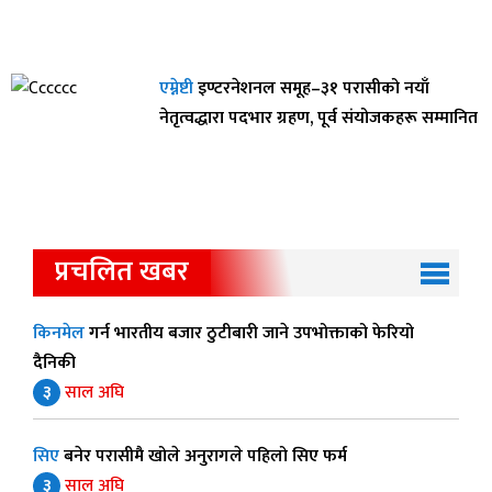
एम्नेष्टी
इण्टरनेशनल समूह–३१ परासीको नयाँ
नेतृत्वद्धारा पदभार ग्रहण, पूर्व संयोजकहरू सम्मानित
प्रचलित खबर
किनमेल
गर्न भारतीय बजार ठुटीबारी जाने उपभोक्ताको फेरियो
दैनिकी
३
साल अघि
सिए
बनेर परासीमै खोले अनुरागले पहिलो सिए फर्म
३
साल अघि