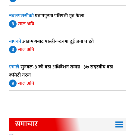
नवलपरासीको
प्रतापपुरमा पतिपत्नी मृत फेला
३
साल अघि
बाघको
आक्रमणबाट पाल्हीनन्दनमा दुई जना घाइते
३
साल अघि
एमाले
सुनवल-३ को वडा अधिवेशन सम्पन्न , ३७ सदस्यीय वडा
कमिटी गठन
४
साल अघि
समाचार