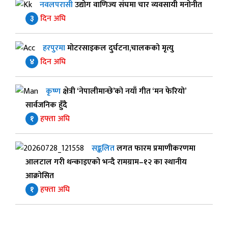
नवलपरासी
उद्योग वाणिज्य संघमा चार व्यवसायी मनोनीत
३
दिन अघि
हरपुरमा
मोटरसाइकल दुर्घटना,चालकको मृत्यु
४
दिन अघि
कृष्ण
क्षेत्री ‘नेपालीमान्छे’को नयाँ गीत ‘मन फेरियो’
सार्वजनिक हुँदै
१
हफ्ता अघि
सङ्कलित
लगत फारम प्रमाणीकरणमा
आलटाल गरी थन्काइएको भन्दै रामग्राम–१२ का स्थानीय
आक्रोसित
१
हफ्ता अघि