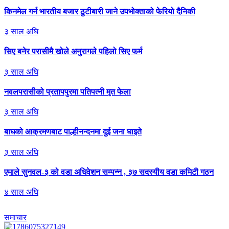
किनमेल गर्न भारतीय बजार ठुटीबारी जाने उपभोक्ताको फेरियो दैनिकी
३
साल अघि
सिए बनेर परासीमै खोले अनुरागले पहिलो सिए फर्म
३
साल अघि
नवलपरासीको प्रतापपुरमा पतिपत्नी मृत फेला
३
साल अघि
बाघको आक्रमणबाट पाल्हीनन्दनमा दुई जना घाइते
३
साल अघि
एमाले सुनवल-३ को वडा अधिवेशन सम्पन्न , ३७ सदस्यीय वडा कमिटी गठन
४
साल अघि
समाचार