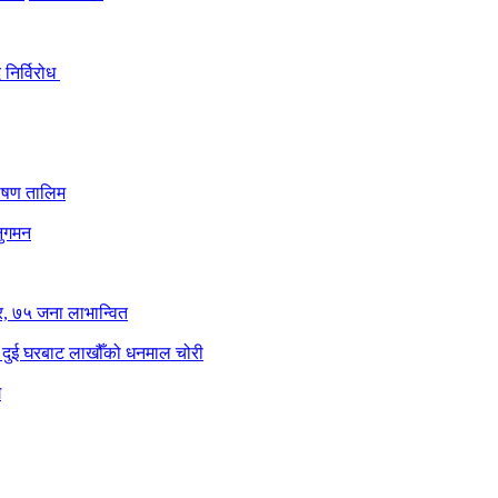
 निर्विरोध
घोषण तालिम
नुगमन
िर, ७५ जना लाभान्वित
, दुई घरबाट लाखौँको धनमाल चोरी
ग