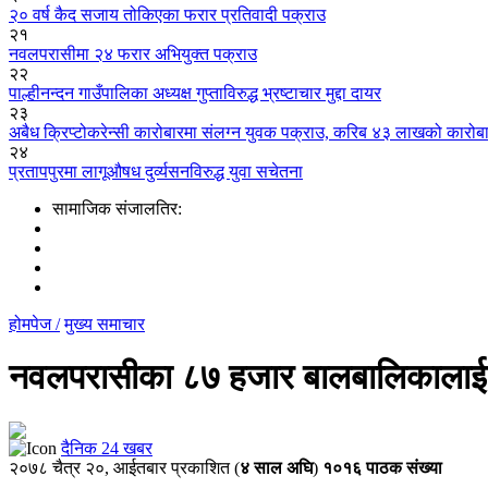
२० वर्ष कैद सजाय तोकिएका फरार प्रतिवादी पक्राउ
२१
नवलपरासीमा २४ फरार अभियुक्त पक्राउ
२२
पाल्हीनन्दन गाउँपालिका अध्यक्ष गुप्ताविरुद्ध भ्रष्टाचार मुद्दा दायर
२३
अबैध क्रिप्टोकरेन्सी कारोबारमा संलग्न युवक पक्राउ, करिब ४३ लाखको कारोब
२४
प्रतापपुरमा लागूऔषध दुर्व्यसनविरुद्ध युवा सचेतना
सामाजिक संजालतिर:
होमपेज /
मुख्य समाचार
नवलपरासीका ८७ हजार बालबालिकालाई ट
दैनिक 24 खबर
२०७८ चैत्र २०, आईतबार प्रकाशित (
४
साल अघि
)
१०१६ पाठक संख्या