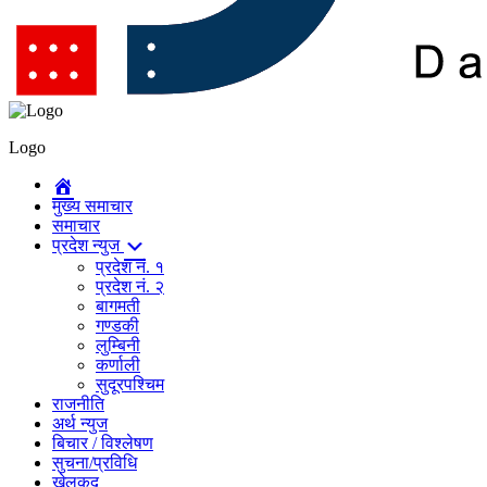
Logo
मुख्य समाचार
समाचार
प्रदेश न्युज
प्रदेश नं. १
प्रदेश नं. २
बागमती
गण्डकी
लुम्बिनी
कर्णाली
सुदूरपश्चिम
राजनीति
अर्थ न्युज
बिचार / विश्लेषण
सुचना/प्रविधि
खेलकुद