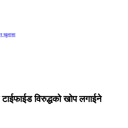
ार खुलासा
ाईफाईड विरुद्धको खोप लगाईने