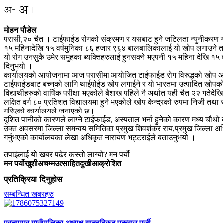
मोहन पौडेल
परासी,२० चैत । टाईफाईड रोगको संक्रमण र यसबाट हुने जटिलता न्युनीकरण 
१५ महिनादेखि १५ वर्षमुनिका ८६ हजार ९६४ बालबालिकालाई यो खोप लगाउने तय
यो रोग उनसुकै उमेर समुहका ब्यक्तिहरुलाई हुनसक्ने भएपनी १५ महिना देखि १५
दिनुभयो ।
कार्यालयको आयोजनामा आज परासीमा आयोजित टाईफाईड रोग विरुद्धको खोप अभिय
टाईफाईडबाट बच्नको लागि थाईपोईड खोप लगाईने र यो भारतमा उत्पादित खोपक
विद्यार्थीहरुको वार्षिक परीक्षा भएकोले बैशाख पहिले नै अर्थात यही चैत २२ गते
लक्षित वर्ग ८० प्रतिशत विद्यालयमा हुने भएकोले खोप केन्द्रको रुपमा निजी तथ
गरिएको कार्यालयले जनाएको छ।
दुशित पानीको कारणले लाग्ने टाईफाईड, अस्पताल भर्ना हुनेको कारण मध्य चौथो 
उक्त अवसरमा जिल्ला समन्वय समितिका प्रमुख शिवशंकर राय,प्रमुख जिल्ला अधिक
गर्नुभएको कार्यालयका लेखा अधिकृत नारायण भट्टराईले बताउनुभयो ।
तपाइंलाई यो खबर पढेर कस्तो लाग्यो? मन पर्यो
मन पर्यो
खुशी
अचम्म
उत्साहित
दुखी
आक्रोशित
प्रतिक्रिया दिनुहोस
सम्बन्धित खबरहरु
प्रतापपुर गाउँपालिका अध्यक्ष यादवविरुद्ध पक्राउ पुर्जी