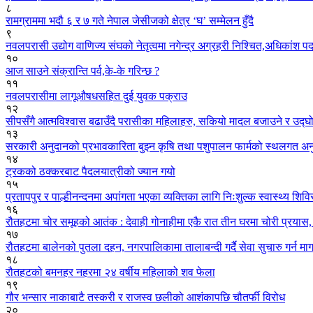
८
रामग्राममा भदौ ६ र ७ गते नेपाल जेसीजको क्षेत्र ‘घ’ सम्मेलन हुँदै
९
नवलपरासी उद्योग वाणिज्य संघको नेतृत्वमा नगेन्द्र अग्रहरी निश्चित,अधिकांश पद
१०
आज साउने संक्रान्ति पर्व,के-के गरिन्छ ?
११
नवलपरासीमा लागूऔषधसहित दुई युवक पक्राउ
१२
सीपसँगै आत्मविश्वास बढाउँदै परासीका महिलाहरु, सकियो मादल बजाउने र उद्
१३
सरकारी अनुदानको प्रभावकारिता बुझ्न कृषि तथा पशुपालन फार्मको स्थलगत अ
१४
ट्रकको ठक्करबाट पैदलयात्रीको ज्यान गयो
१५
प्रतापपुर र पाल्हीनन्दनमा अपांगता भएका व्यक्तिका लागि निःशुल्क स्वास्थ्य शिव
१६
रौतहटमा चोर समूहको आतंक : देवाही गोनाहीमा एकै रात तीन घरमा चोरी प्रयास
१७
रौतहटमा बालेनको पुतला दहन, नगरपालिकामा तालाबन्दी गर्दै सेवा सुचारु गर्न मा
१८
रौतहटको बमनहर नहरमा २४ वर्षीय महिलाको शव फेला
१९
गौर भन्सार नाकाबाटै तस्करी र राजस्व छलीको आशंकापछि चौतर्फी विरोध
२०