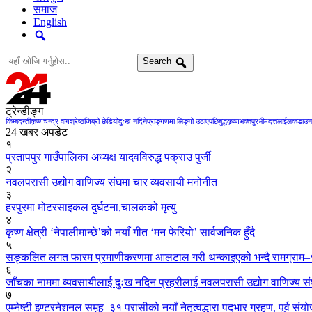
समाज
English
Search
ट्रेन्डीङ्ग
किम्बदन्ती
कृष्णचन्द्र वागश्रेष्ठ
जिब्रो छेडियो
दुःख नदिने
प्राङ्गणमा लिङ्गो उठाएपछि
बुद्धकृष्ण
भक्तपुर
भीमदत्तलाई
लकडाउन
24 खबर अपडेट
१
प्रतापपुर गाउँपालिका अध्यक्ष यादवविरुद्ध पक्राउ पुर्जी
२
नवलपरासी उद्योग वाणिज्य संघमा चार व्यवसायी मनोनीत
३
हरपुरमा मोटरसाइकल दुर्घटना,चालकको मृत्यु
४
कृष्ण क्षेत्री ‘नेपालीमान्छे’को नयाँ गीत ‘मन फेरियो’ सार्वजनिक हुँदै
५
सङ्कलित लगत फारम प्रमाणीकरणमा आलटाल गरी थन्काइएको भन्दै रामग्राम
६
जाँचका नाममा व्यवसायीलाई दुःख नदिन प्रहरीलाई नवलपरासी उद्योग वाणिज्य स
७
एम्नेष्टी इण्टरनेशनल समूह–३१ परासीको नयाँ नेतृत्वद्धारा पदभार ग्रहण, पूर्व स