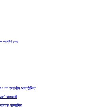
का कारण
विसं २०७६
–१२ का स्थानीय आक्रोसित
ंघको चेतावनी
ंयोजकहरू सम्मानित