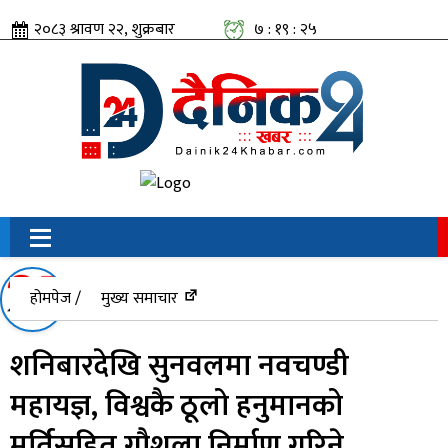
२०८३ श्रावण २२, शुक्रबार
७ : १९ : २६
सामाजिक संजालतिर:
होमपेज /
मुख्य समाचार
शनिबारदेखि सुनवलमा नवचण्डी
महायज्ञ, विश्वकै ठूलो हनुमानको
मूर्तिसहित गौशला निर्माण गरिने