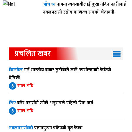
जाँचका
नाममा व्यवसायीलाई दुःख नदिन प्रहरीलाई
नवलपरासी उद्योग वाणिज्य संघको चेतावनी
प्रचलित खबर
किनमेल
गर्न भारतीय बजार ठुटीबारी जाने उपभोक्ताको फेरियो
दैनिकी
३
साल अघि
सिए
बनेर परासीमै खोले अनुरागले पहिलो सिए फर्म
३
साल अघि
नवलपरासीको
प्रतापपुरमा पतिपत्नी मृत फेला