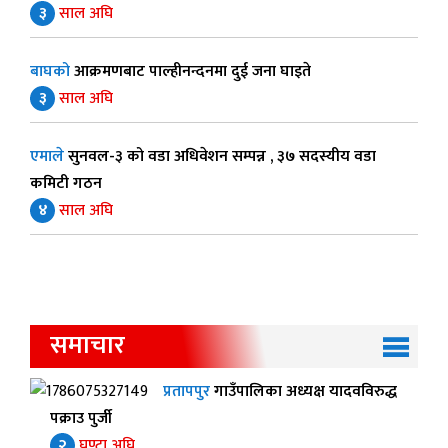
३
साल अघि
बाघको
आक्रमणबाट पाल्हीनन्दनमा दुई जना घाइते
३
साल अघि
एमाले
सुनवल-३ को वडा अधिवेशन सम्पन्न , ३७ सदस्यीय वडा
कमिटी गठन
४
साल अघि
समाचार
प्रतापपुर
गाउँपालिका अध्यक्ष यादवविरुद्ध
पक्राउ पुर्जी
२
घण्टा अघि