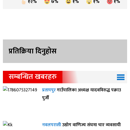
१२%
७%
१%
१%
१%
प्रतिक्रिया दिनुहोस
सम्बन्धित खबरहरु
प्रतापपुर
गाउँपालिका अध्यक्ष यादवविरुद्ध पक्राउ
पुर्जी
नवलपरासी
उद्योग वाणिज्य संघमा चार व्यवसायी