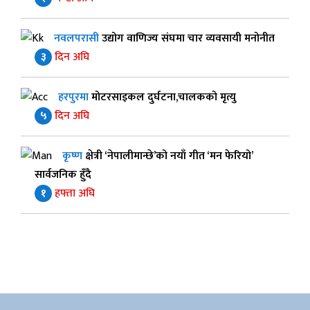
नवलपरासी
उद्योग वाणिज्य संघमा चार व्यवसायी मनोनीत
३
दिन अघि
हरपुरमा
मोटरसाइकल दुर्घटना,चालकको मृत्यु
५
दिन अघि
कृष्ण
क्षेत्री ‘नेपालीमान्छे’को नयाँ गीत ‘मन फेरियो’
सार्वजनिक हुँदै
१
हफ्ता अघि