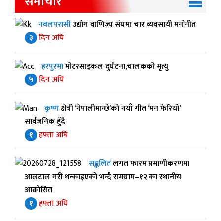
समाचार
नवलपरासी
उद्योग वाणिज्य संघमा चार व्यवसायी मनोनीत
३
दिन अघि
हरपुरमा
मोटरसाइकल दुर्घटना,चालकको मृत्यु
५
दिन अघि
कृष्ण
क्षेत्री ‘नेपालीमान्छे’को नयाँ गीत ‘मन फेरियो’
सार्वजनिक हुँदै
१
हफ्ता अघि
सङ्कलित
लगत फारम प्रमाणीकरणमा
आलटाल गरी थन्काइएको भन्दै रामग्राम–१२ का स्थानीय
आक्रोसित
१
हफ्ता अघि