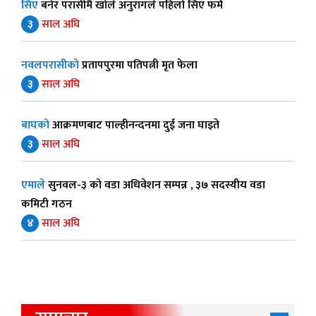
सिए
बनेर परासीमै खोले अनुरागले पहिलो सिए फर्म
३
साल अघि
नवलपरासीको
प्रतापपुरमा पतिपत्नी मृत फेला
३
साल अघि
बाघको
आक्रमणबाट पाल्हीनन्दनमा दुई जना घाइते
३
साल अघि
एमाले
सुनवल-३ को वडा अधिवेशन सम्पन्न , ३७ सदस्यीय वडा
कमिटी गठन
४
साल अघि