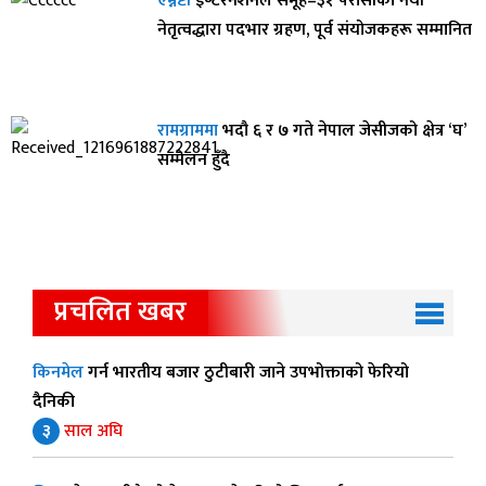
एम्नेष्टी
इण्टरनेशनल समूह–३१ परासीको नयाँ
नेतृत्वद्धारा पदभार ग्रहण, पूर्व संयोजकहरू सम्मानित
रामग्राममा
भदौ ६ र ७ गते नेपाल जेसीजको क्षेत्र ‘घ’
सम्मेलन हुँदै
प्रचलित खबर
किनमेल
गर्न भारतीय बजार ठुटीबारी जाने उपभोक्ताको फेरियो
दैनिकी
३
साल अघि