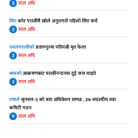
३
साल अघि
सिए
बनेर परासीमै खोले अनुरागले पहिलो सिए फर्म
३
साल अघि
नवलपरासीको
प्रतापपुरमा पतिपत्नी मृत फेला
३
साल अघि
बाघको
आक्रमणबाट पाल्हीनन्दनमा दुई जना घाइते
३
साल अघि
एमाले
सुनवल-३ को वडा अधिवेशन सम्पन्न , ३७ सदस्यीय वडा
कमिटी गठन
४
साल अघि