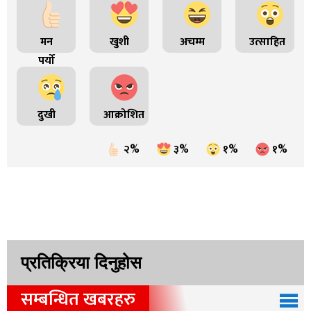
मन
खुशी
अचम्म
उत्साहित
पर्यो
दुखी
आक्रोशित
२%
३%
१%
१%
प्रतिक्रिया दिनुहोस
सम्बन्धित खबरहरु