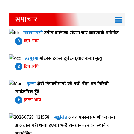
समाचार
नवलपरासी
उद्योग वाणिज्य संघमा चार व्यवसायी मनोनीत
३
दिन अघि
हरपुरमा
मोटरसाइकल दुर्घटना,चालकको मृत्यु
४
दिन अघि
कृष्ण
क्षेत्री ‘नेपालीमान्छे’को नयाँ गीत ‘मन फेरियो’
सार्वजनिक हुँदै
१
हफ्ता अघि
सङ्कलित
लगत फारम प्रमाणीकरणमा
आलटाल गरी थन्काइएको भन्दै रामग्राम–१२ का स्थानीय
आक्रोसित