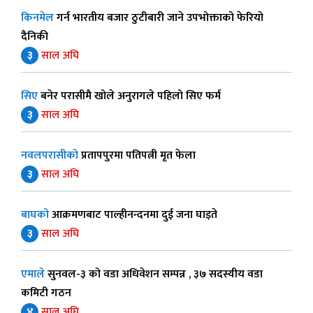
किनमेल
गर्न भारतीय बजार ठुटीबारी जाने उपभोक्ताको फेरियो
दैनिकी
३
साल अघि
सिए
बनेर परासीमै खोले अनुरागले पहिलो सिए फर्म
३
साल अघि
नवलपरासीको
प्रतापपुरमा पतिपत्नी मृत फेला
३
साल अघि
बाघको
आक्रमणबाट पाल्हीनन्दनमा दुई जना घाइते
३
साल अघि
एमाले
सुनवल-३ को वडा अधिवेशन सम्पन्न , ३७ सदस्यीय वडा
कमिटी गठन
४
साल अघि