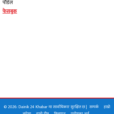
पौडेल
फेसबुक
© 2026: Dainik 24 Khabar मा सार्वाधिकार सुरक्षित छ |
सम्पर्क
हाम्रो
बारेमा
हाम्रो टीम
बिज्ञापन
प्रयोगका शर्त