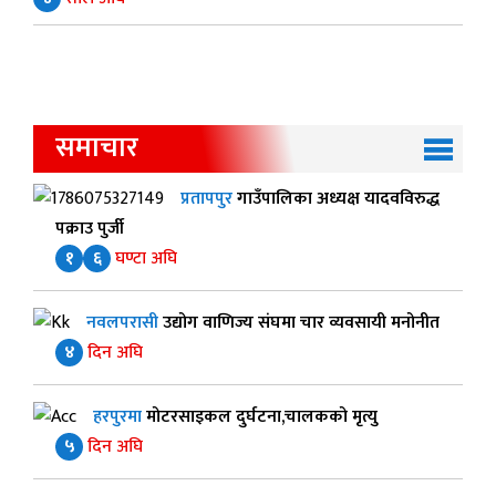
समाचार
प्रतापपुर
गाउँपालिका अध्यक्ष यादवविरुद्ध
पक्राउ पुर्जी
१
६
घण्टा अघि
नवलपरासी
उद्योग वाणिज्य संघमा चार व्यवसायी मनोनीत
४
दिन अघि
हरपुरमा
मोटरसाइकल दुर्घटना,चालकको मृत्यु
५
दिन अघि