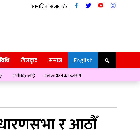
सामाजिक संजालतिर:
रविधि
खेलकुद
समाज
English
ुर
भीमदत्तलाई
लकडाउनका कारण
साधारणसभा र आठौँ