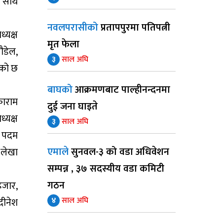
 साथै
नवलपरासीको
प्रतापपुरमा पतिपत्नी
्यक्ष
मृत फेला
पौडेल,
३
साल अघि
एको छ
बाघको
आक्रमणबाट पाल्हीनन्दनमा
काराम
दुई जना घाइते
्यक्ष
३
साल अघि
ष पदम
एमाले
सुनवल-३ को वडा अधिवेशन
 लेखा
सम्पन्न , ३७ सदस्यीय वडा कमिटी
गठन
हजार,
४
साल अघि
दीनेश