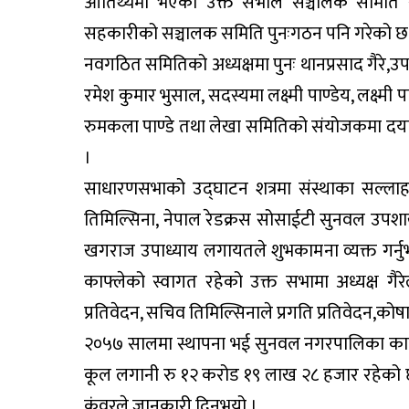
आतिथ्यमा भएको उक्त सभाले सञ्चालक समिति र ले
सहकारीको सञ्चालक समिति पुनःगठन पनि गरेको छ
नवगठित समितिको अध्यक्षमा पुनः थानप्रसाद गैरे,उप
रमेश कुमार भुसाल, सदस्यमा लक्ष्मी पाण्डेय, लक्ष्मी
रुमकला पाण्डे तथा लेखा समितिको संयोजकमा दयार
।
साधारणसभाको उद्घाटन शत्रमा संस्थाका सल्ला
तिमिल्सिना, नेपाल रेडक्रस सोसाईटी सुनवल उपशाख
खगराज उपाध्याय लगायतले शुभकामना व्यक्त गर्न
काफ्लेको स्वागत रहेको उक्त सभामा अध्यक्ष गैर
प्रतिवेदन, सचिव तिमिल्सिनाले प्रगति प्रतिवेदन,कोषा
२०५७ सालमा स्थापना भई सुनवल नगरपालिका कार्यक
कूल लगानी रु १२ करोड १९ लाख २८ हजार रहेको छ
कंवरले जानकारी दिनुभयो ।