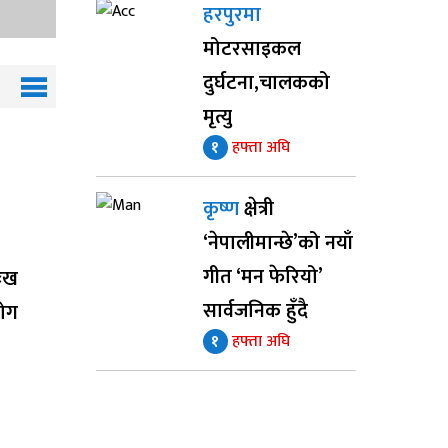
हरपुरमा
मोटरसाइकल
दुर्घटना,चालकको
मृत्यु
१
हफ्ता अघि
कृष्ण
क्षेत्री
‘नेपालीमान्छे’को नयाँ
गीत ‘मन फेरियो’
ुःख
सार्वजनिक हुँदै
योग
१
हफ्ता अघि