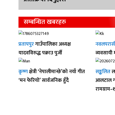
सम्बन्धित खबरहरु
प्रतापपुर
गाउँपालिका अध्यक्ष
नवलपरास
यादवविरुद्ध पक्राउ पुर्जी
व्यवसायी
कृष्ण
क्षेत्री ‘नेपालीमान्छे’को नयाँ गीत
सङ्कलित
ल
‘मन फेरियो’ सार्वजनिक हुँदै
आलटाल गर
रामग्राम–