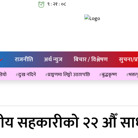
९ : २१ : ०९
राजनीति
अर्थ न्युज
बिचार / विश्लेषण
सुचना/प्
ेडियो
दुःख नदिने
प्राङ्गणमा लिङ्गो उठाएपछि
बुद्धकृष्ण
भक्तप
श्यीय सहकारीको २२ औँ 