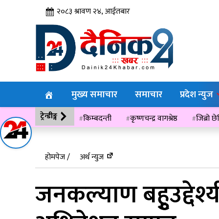
२०८३ श्रावण २४, आईतबार
मुख्य समाचार
समाचार
प्रदेश न्युज
ट्रेन्डीङ्ग
किम्बदन्ती
कृष्णचन्द्र वागश्रेष्ठ
जिब्रो छ
विसं २०७६
होमपेज /
अर्थ न्युज
जनकल्याण बहुृउद्दे