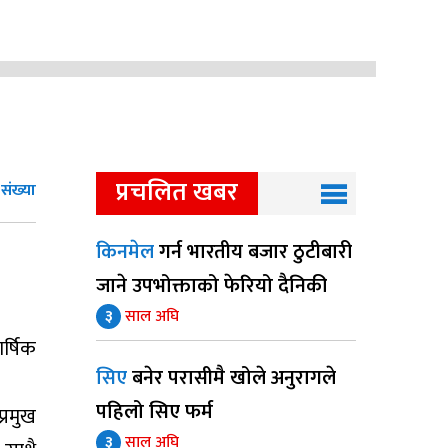
प्रचलित खबर
संख्या
किनमेल
गर्न भारतीय बजार ठुटीबारी
जाने उपभोक्ताको फेरियो दैनिकी
३
साल अघि
र्षिक
सिए
बनेर परासीमै खोले अनुरागले
पहिलो सिए फर्म
्रमुख
३
साल अघि