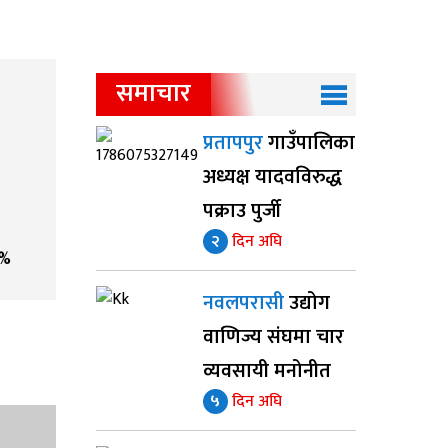
समाचार
प्रतापपुर
गाउँपालिका
अध्यक्ष यादवविरुद्ध
पक्राउ पुर्जी
२
दिन अघि
%
नवलपरासी
उद्योग
वाणिज्य संघमा चार
व्यवसायी मनोनीत
५
दिन अघि