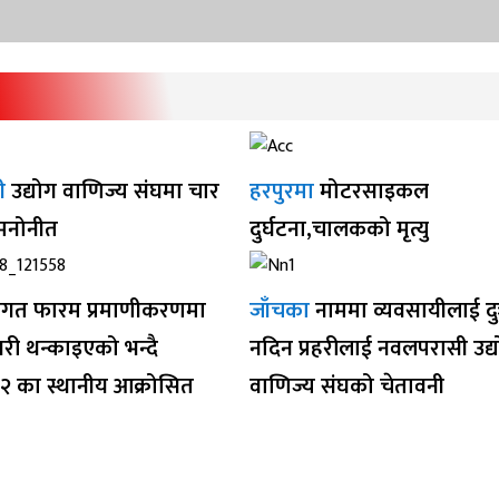
ी
उद्योग वाणिज्य संघमा चार
हरपुरमा
मोटरसाइकल
 मनोनीत
दुर्घटना,चालकको मृत्यु
गत फारम प्रमाणीकरणमा
जाँचका
नाममा व्यवसायीलाई द
ी थन्काइएको भन्दै
नदिन प्रहरीलाई नवलपरासी उद्
१२ का स्थानीय आक्रोसित
वाणिज्य संघको चेतावनी