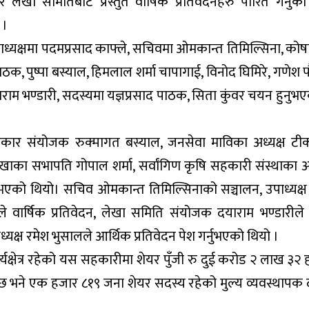
खा समितिबाट प्रस्तुत वार्षिक प्रतिवेदनहरु पारित गर्नुका
 ।
ाध्यक्षमा पदमप्रसाद काफ्ले, सचिवमा ओमकान्त तिमिल्सिना, कोषाध
 पाठक, पुष्पा बस्याल, हिमलाल शर्मा चापागाई, विनोद घिमिरे, गणेश 
ाम भण्डारी, सदस्यमा यज्ञप्रसाद पाठक, सिता कुंवर चयन हुनुभ
हकार संयोजक रुक्मागत बस्याल, जनसेवा माविका अध्यक्ष टी
ाका सभापति गोपाल शर्मा, सर्वांगिण कृषि सहकारी संस्थाका अध
ुभएको थियो। सचिव ओमकान्त तिमिल्सिनाको सञ्चालन, उपाध्यक्
ेले वार्षिक प्रतिवेदन, लेखा समिति संयोजक दयाराम भण्डारीले
ध्यक्ष रमेश भुसालले आर्थिक प्रतिवेदन पेश गर्नुभएको थियो ।
्षेत्र रहेको यस सहकारीमा शेयर पुँजी रु दुई करोड २ लाख ३२ 
 भने एक हजार ८१९ जना शेयर सदस्य रहेको मुल्य व्यवस्थापक 