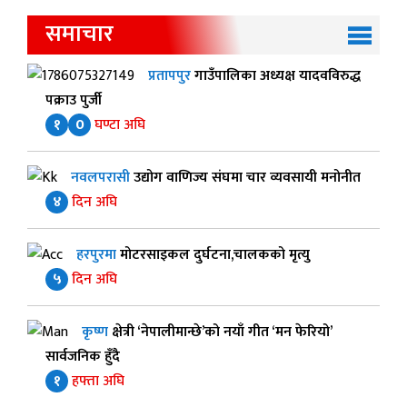
समाचार
प्रतापपुर
गाउँपालिका अध्यक्ष यादवविरुद्ध
पक्राउ पुर्जी
१
0
घण्टा अघि
नवलपरासी
उद्योग वाणिज्य संघमा चार व्यवसायी मनोनीत
४
दिन अघि
हरपुरमा
मोटरसाइकल दुर्घटना,चालकको मृत्यु
५
दिन अघि
कृष्ण
क्षेत्री ‘नेपालीमान्छे’को नयाँ गीत ‘मन फेरियो’
सार्वजनिक हुँदै
१
हफ्ता अघि