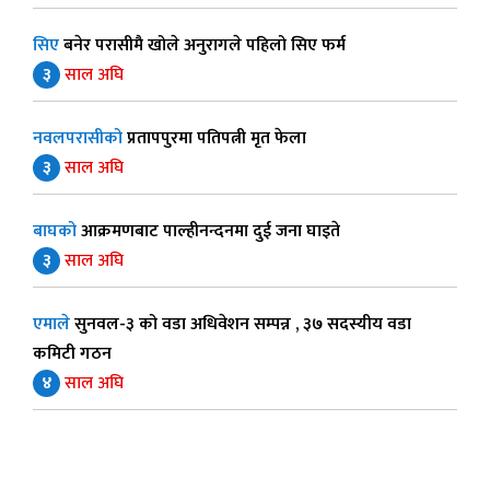
सिए
बनेर परासीमै खोले अनुरागले पहिलो सिए फर्म
३
साल अघि
नवलपरासीको
प्रतापपुरमा पतिपत्नी मृत फेला
३
साल अघि
बाघको
आक्रमणबाट पाल्हीनन्दनमा दुई जना घाइते
३
साल अघि
एमाले
सुनवल-३ को वडा अधिवेशन सम्पन्न , ३७ सदस्यीय वडा
कमिटी गठन
४
साल अघि