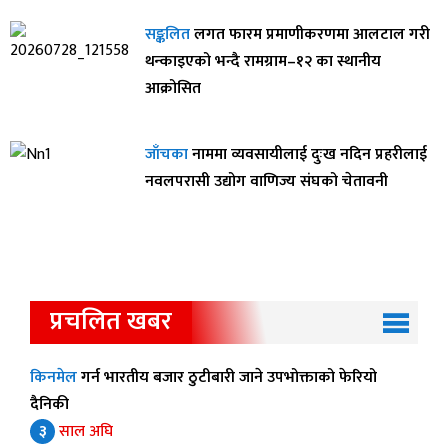
सङ्कलित
लगत फारम प्रमाणीकरणमा आलटाल गरी
थन्काइएको भन्दै रामग्राम–१२ का स्थानीय
आक्रोसित
जाँचका
नाममा व्यवसायीलाई दुःख नदिन प्रहरीलाई
नवलपरासी उद्योग वाणिज्य संघको चेतावनी
प्रचलित खबर
किनमेल
गर्न भारतीय बजार ठुटीबारी जाने उपभोक्ताको फेरियो
दैनिकी
३
साल अघि