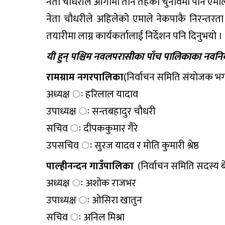
नेता चौधरीले आगामी तीनै तहका चुनावमा पनि एमाले न
नेता चौधरीले अहिलेको एमाले नेकपाकै निरन्तरता 
तयारीमा लाग्न कार्यकर्तालाई निर्देशन पनि दिनुभयो ।
यी हुन् पश्चिम नवलपरासीका पाँच पालिकाका नवनिर
रामग्राम नगरपालिका
(निर्वाचन समिति संयोजक भ
अध्यक्ष ः हरिलाल यादाव
उपाध्यक्ष ः सन्तबहादुर चौधरी
सचिव ः दीपककुमार गैरे
उपसचिव ः सुरज यादव र मोति कुमारी श्रेष्ठ
पाल्हीनन्दन गाउँपालिका
(निर्वाचन समिति सदस्य ब
अध्यक्ष ः अशोक राजभर
उपाध्यक्ष ः ओसिरा खातुन
सचिव ः अनिल मिश्रा