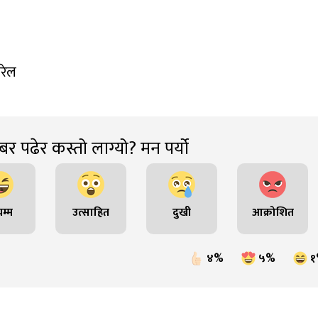
रेल
र पढेर कस्तो लाग्यो? मन पर्यो
म्म
उत्साहित
दुखी
आक्रोशित
४%
५%
१