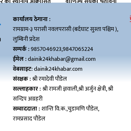
१२ का स्थानीय आक्रोसित
वाणिज्य संघको चेतावनी
कार्यालय ठेगाना :
रामग्राम-३ परासी नवलपरासी (बर्दघाट सुस्ता पश्चिम ),
लुम्बिनी प्रदेश
सम्पर्क :
9857046923,9847065224
ईमेल :
dainik24khabar@gmail.com
वेबसाइट:
dainik24khabar.com
संरक्षक :
श्री रमादेवी पौडेल
सल्लाहकार :
श्री रामजी ज्ञवाली,श्री अर्जुन क्षेत्री, श्री
सन्दिप अग्रहरी
सम्वाददाता :
शान्ति वि.क.,चुडामणि पौडेल,
रामप्रसाद पौडेल