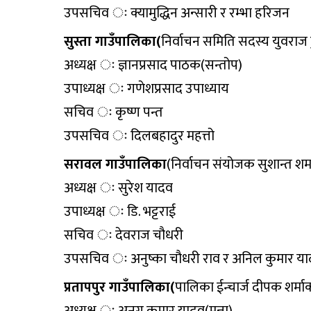
उपसचिव ः क्यामुद्धिन अन्सारी र रम्भा हरिजन
सुस्ता गाउँपालिका(
निर्वाचन समिति सदस्य युवराज ड
अध्यक्ष ः ज्ञानप्रसाद पाठक(सन्तोप)
उपाध्यक्ष ः गणेशप्रसाद उपाध्याय
सचिव ः कृष्ण पन्त
उपसचिव ः दिलबहादुर महत्तो
सरावल गाउँपालिका
(निर्वाचन संयोजक सुशान्त शर्
अध्यक्ष ः सुरेश यादव
उपाध्यक्ष ः डि. भट्टराई
सचिव ः देवराज चौधरी
उपसचिव ः अनुष्का चौधरी राव र अनिल कुमार य
प्रतापपुर गाउँपालिका(
पालिका ईन्चार्ज दीपक शर्मा