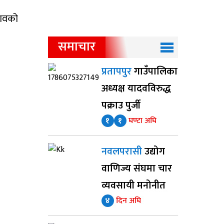
नावको
समाचार
प्रतापपुर
गाउँपालिका
अध्यक्ष यादवविरुद्ध
पक्राउ पुर्जी
१
१
घण्टा अघि
नवलपरासी
उद्योग
वाणिज्य संघमा चार
व्यवसायी मनोनीत
४
दिन अघि