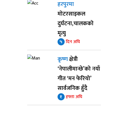
हरपुरमा
मोटरसाइकल
दुर्घटना,चालकको
मृत्यु
५
दिन अघि
कृष्ण
क्षेत्री
‘नेपालीमान्छे’को नयाँ
गीत ‘मन फेरियो’
सार्वजनिक हुँदै
१
हफ्ता अघि