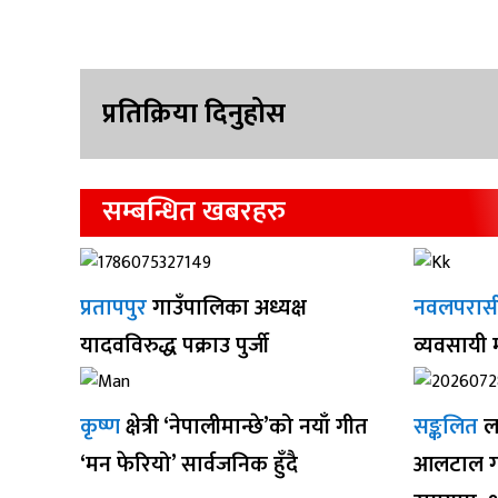
प्रतिक्रिया दिनुहोस
सम्बन्धित खबरहरु
प्रतापपुर
गाउँपालिका अध्यक्ष
नवलपरास
यादवविरुद्ध पक्राउ पुर्जी
व्यवसायी
कृष्ण
क्षेत्री ‘नेपालीमान्छे’को नयाँ गीत
सङ्कलित
ल
‘मन फेरियो’ सार्वजनिक हुँदै
आलटाल गर