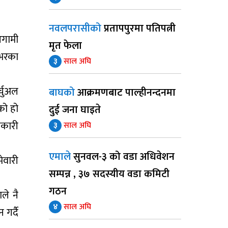
नवलपरासीको
प्रतापपुरमा पतिपत्नी
आगामी
मृत फेला
शभरका
३
साल अघि
्चुअल
बाघको
आक्रमणबाट पाल्हीनन्दनमा
को हो
दुई जना घाइते
नकारी
३
साल अघि
एमाले
सुनवल-३ को वडा अधिवेशन
ेवारी
सम्पन्न , ३७ सदस्यीय वडा कमिटी
गठन
ले नै
४
साल अघि
गर्दै