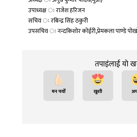
अध्यक्ष ः अनुग्र कुमार यादव(मुन्ना)
उपाध्यक्ष ः राजेश हरिजन
सचिव ः रबिन्द्र सिंह ठकुरी
उपसचिव ः नन्दकिशोर कोईरी,प्रेमकला पाण्डे पोख
तपाइंलाई यो खब
मन पर्यो
खुशी
अच