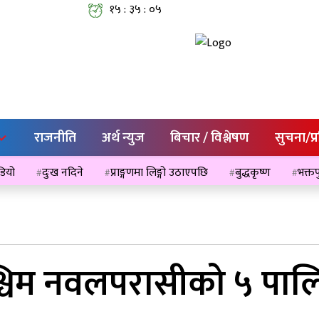
१५ : ३५ : ०५
राजनीति
अर्थ न्युज
बिचार / विश्लेषण
सुचना/प्
ेडियो
दुःख नदिने
प्राङ्गणमा लिङ्गो उठाएपछि
बुद्धकृष्ण
भक्तप
्चिम नवलपरासीको ५ पालि