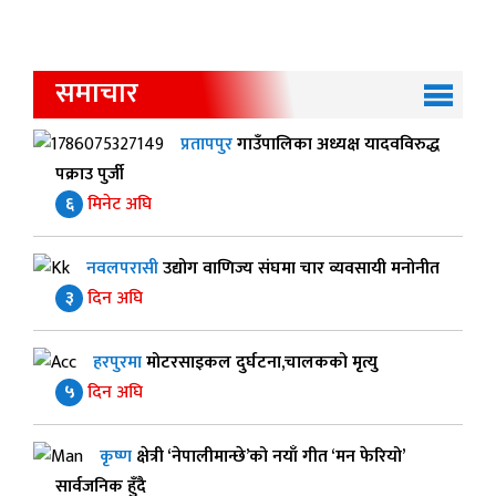
समाचार
प्रतापपुर
गाउँपालिका अध्यक्ष यादवविरुद्ध
पक्राउ पुर्जी
६
मिनेट अघि
नवलपरासी
उद्योग वाणिज्य संघमा चार व्यवसायी मनोनीत
३
दिन अघि
हरपुरमा
मोटरसाइकल दुर्घटना,चालकको मृत्यु
५
दिन अघि
कृष्ण
क्षेत्री ‘नेपालीमान्छे’को नयाँ गीत ‘मन फेरियो’
सार्वजनिक हुँदै