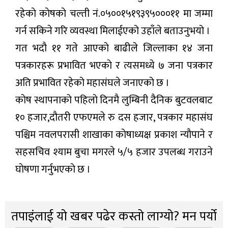
रहेकाे काेषकाे चल्ती नं.०५००१५१९३९५०००११ मा जम्मा
गर्न सकिने गरि व्यवस्था मिलाईएको उहाँले बताउनुभयो ।
गत भदाै ११ गते आएकाे बाढीले जिल्लाका १४ जना
पत्रकारहरू प्रभावित भएकाे र त्यसमध्ये ७ जना पत्रकार
अति प्रभावित रहेको महासंघले जनाएको छ ।
काेष स्थापनाकाे पहिलाे दिनमै लुम्बिनी दैनिक बुटवलबाट
१० हजार,दौतरी एफएमले रु दस हजार, पत्रकार महासंघ
पश्चिम नवलपरासी शाखाका काेषाध्यक्ष प्रकाश न्याैपाने र
सहसचिव श्याम बुचा मगरले ५/५ हजार उपलब्ध गराउने
घाेषणा गर्नुभएकाे छ ।
तपाइंलाई यो खबर पढेर कस्तो लाग्यो? मन पर्यो