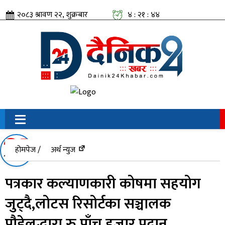
२०८३ श्रावण २२, शुक्रबार
४ : २१ : ४४
सामाजिक संजालतिर:
होमपेज /
अर्थ न्युज
पत्रकार कल्याणकारी कोषमा सहयोग
जुट्दै,लोटस रिसोर्टका सञ्चालक
पौडेलद्धारा रु पाँच हजार प्रदान