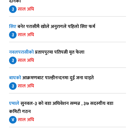
दैनिकी
३
साल अघि
सिए
बनेर परासीमै खोले अनुरागले पहिलो सिए फर्म
३
साल अघि
नवलपरासीको
प्रतापपुरमा पतिपत्नी मृत फेला
३
साल अघि
बाघको
आक्रमणबाट पाल्हीनन्दनमा दुई जना घाइते
३
साल अघि
एमाले
सुनवल-३ को वडा अधिवेशन सम्पन्न , ३७ सदस्यीय वडा
कमिटी गठन
४
साल अघि