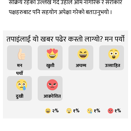
सक्रिय रहेको उल्लेख गर्दै उहाँले आम नागरिक र सरोकार
पक्षहरुबाट पनि सहयोग अपेक्षा गरेको बताउनुभयो ।
तपाइंलाई यो खबर पढेर कस्तो लाग्यो? मन पर्यो
मन
खुशी
अचम्म
उत्साहित
पर्यो
दुखी
आक्रोशित
२%
१%
१%
१%