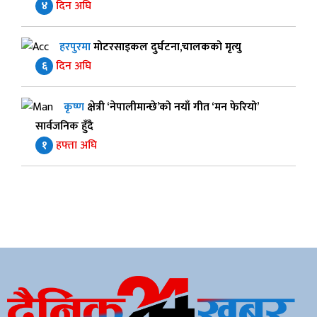
४
दिन अघि
हरपुरमा
मोटरसाइकल दुर्घटना,चालकको मृत्यु
६
दिन अघि
कृष्ण
क्षेत्री ‘नेपालीमान्छे’को नयाँ गीत ‘मन फेरियो’
सार्वजनिक हुँदै
१
हफ्ता अघि