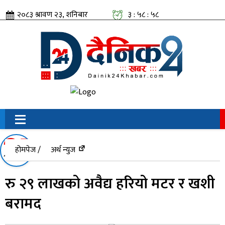
२०८३ श्रावण २३, शनिबार
३ : ५८ : ५९
सामाजिक संजालतिर:
होमपेज /
अर्थ न्युज
रु २९ लाखको अवैद्य हरियो मटर र खशी
बरामद