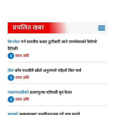
प्रचलित खबर
किनमेल
गर्न भारतीय बजार ठुटीबारी जाने उपभोक्ताको फेरियो
दैनिकी
३
साल अघि
सिए
बनेर परासीमै खोले अनुरागले पहिलो सिए फर्म
३
साल अघि
नवलपरासीको
प्रतापपुरमा पतिपत्नी मृत फेला
३
साल अघि
बाघको
आक्रमणबाट पाल्हीनन्दनमा दुई जना घाइते