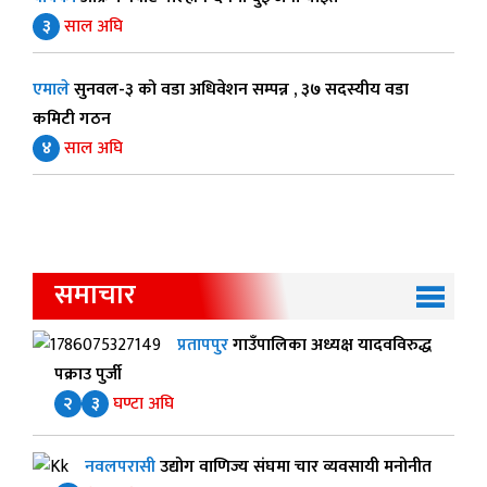
३
साल अघि
एमाले
सुनवल-३ को वडा अधिवेशन सम्पन्न , ३७ सदस्यीय वडा
कमिटी गठन
४
साल अघि
समाचार
प्रतापपुर
गाउँपालिका अध्यक्ष यादवविरुद्ध
पक्राउ पुर्जी
२
३
घण्टा अघि
नवलपरासी
उद्योग वाणिज्य संघमा चार व्यवसायी मनोनीत