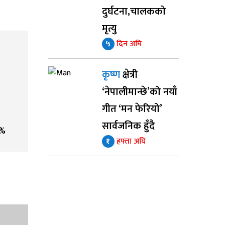
दुर्घटना,चालकको
मृत्यु
५
दिन अघि
कृष्ण
क्षेत्री
‘नेपालीमान्छे’को नयाँ
गीत ‘मन फेरियो’
सार्वजनिक हुँदै
%
१
हफ्ता अघि