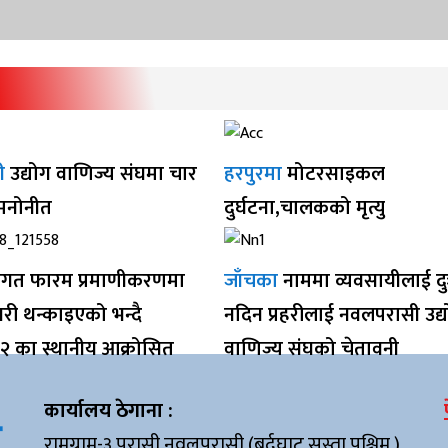
ी
उद्योग वाणिज्य संघमा चार
हरपुरमा
मोटरसाइकल
 मनोनीत
दुर्घटना,चालकको मृत्यु
गत फारम प्रमाणीकरणमा
जाँचका
नाममा व्यवसायीलाई द
ी थन्काइएको भन्दै
नदिन प्रहरीलाई नवलपरासी उद्
१२ का स्थानीय आक्रोसित
वाणिज्य संघको चेतावनी
कार्यालय ठेगाना :
रामग्राम-३ परासी नवलपरासी (बर्दघाट सुस्ता पश्चिम ),