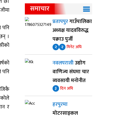
ित छ।
समाचार
खोजीमा
प्रतापपुर
गाउँपालिका
ो पनि
अध्यक्ष यादवविरुद्ध
छन् ।
पक्राउ पुर्जी
ासीको
२
२
मिनेट अघि
वर्षको
नवलपरासी
उद्योग
े पनि
वाणिज्य संघमा चार
व्यवसायी मनोनीत
नजिकै
३
दिन अघि
एकोले
हरपुरमा
धान र
मोटरसाइकल