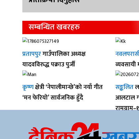
सम्बन्धित खबरहरु
प्रतापपुर
गाउँपालिका अध्यक्ष
नवलपरास
यादवविरुद्ध पक्राउ पुर्जी
व्यवसायी
कृष्ण
क्षेत्री ‘नेपालीमान्छे’को नयाँ गीत
सङ्कलित
ल
‘मन फेरियो’ सार्वजनिक हुँदै
आलटाल गर
रामग्राम–