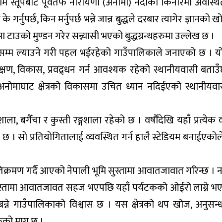
राम स्तूपबाट पूर्वतर्फ नारायणी (अनोमा) नदीको किनारमा अवस्थ
गर्नुपर्छ, किन मर्नुपर्छ भन्ने जान्न बुद्धले दरबार त्यागेर ज्ञानको 
मा टाउको मुण्डन गरेर सन्न्यासी भएको बुद्धग्रन्थहरुमा उल्लेख छ ।
टसम्म ल्याउने गरी पहल भईरहेको गाउँपालिकाले जनाएको छ । य
ंरक्षण, विकास, प्रवद्र्धन गर्न आवश्यक रहेको स्थानीयवासी बताउँ
दा अनोमाघाट क्षेत्रको विकासमा उचित ध्यान नदिईएको स्थानीयव
शाला, बगैँचा र कुस्ती रङ्गशाला रहेको छ । वर्षाैँदेखि यहाँ प्रत्येक 
को छ । सो प्रतियोगितालाई व्यवस्थित गर्न हालै स्टेडियम बनाईएकोल
।
 अतिक्रमण गर्दै आएको नेपाली भूमि सुस्तामा आवातजावात गरिन्छ । 
ेर सुस्तामा आवातजावत सहज भएपछि यहाँ पर्यटकको ओईरो लाग्ने भ
न्ने गाउँपालिकाको विश्वास छ । यस क्षेत्रको थप खोज, अनुसन्
रुको माग छ ।