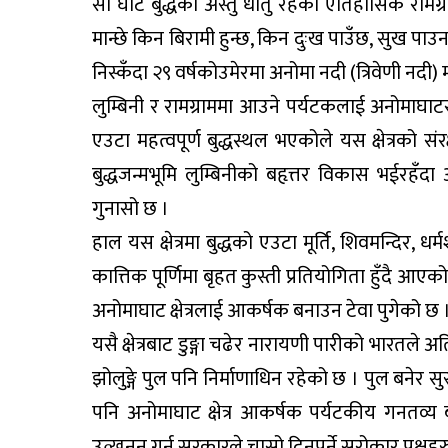
सो घाट बुद्धको अस्तु धातु रहेको ऐतिहासिक रामग्
मान्छे किन बिरामी हुन्छ, किन दुःख पाउँछ, सुख पाउन के 
निस्कँदा २९ वर्षकोउमेरमा अनोमा नदी (त्रिवेणी नदी) 
लुम्बिनी र रामग्राममा आउने पर्यटकलाई अनोमाघा
एउटा महत्वपूर्ण बुद्धस्थल भएकोले यस क्षेत्रको स
बुद्धजन्मभूमि लुम्बिनीको बहृत्तर विकास भईरहँ
गुनासो छ ।
हाल यस क्षेत्रमा बुद्धको एउटा मूर्ति, शिवमन्दिर, धर्म
कात्तिक पूर्णिमा बृहत कुस्ती प्रतियोगिता हुँदै आए
अनोमाघाट क्षेत्रलाई आकर्षक बनाउन टेवा पुगेको छ 
यसै क्षेत्रबाट डुङ्गा चढेर नारायणी पारीको भारतले
झोलुङ्गे पुल पनि निर्माणाधिन रहेको छ । पुल बन
पनि अनोमाघाट क्षेत्र आकर्षक पर्यटकीय गनतव्य ब
उत्खनन् गर्न सरकारले चासो दिनुपर्ने सरोकार पक्षह