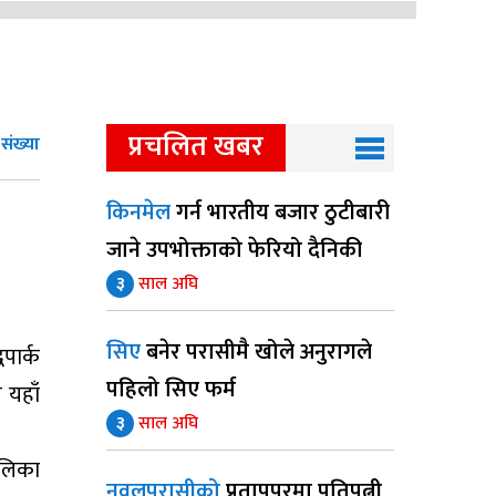
प्रचलित खबर
संख्या
किनमेल
गर्न भारतीय बजार ठुटीबारी
जाने उपभोक्ताको फेरियो दैनिकी
३
साल अघि
सिए
बनेर परासीमै खोले अनुरागले
पार्क
पहिलो सिए फर्म
 यहाँ
३
साल अघि
ालिका
नवलपरासीको
प्रतापपुरमा पतिपत्नी