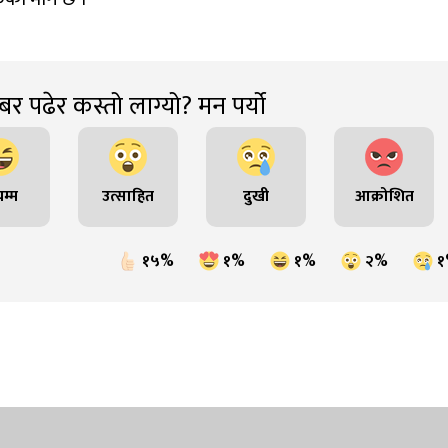
र पढेर कस्तो लाग्यो? मन पर्यो
म्म
उत्साहित
दुखी
आक्रोशित
१५%
१%
१%
२%
१