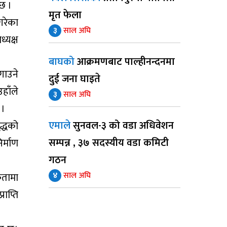
 छ ।
मृत फेला
 गरेका
३
साल अघि
्यक्ष
बाघको
आक्रमणबाट पाल्हीनन्दनमा
गाउने
दुई जना घाइते
हाँले
३
साल अघि
 ।
एमाले
सुनवल-३ को वडा अधिवेशन
द्धको
सम्पन्न , ३७ सदस्यीय वडा कमिटी
र्माण
गठन
४
साल अघि
कतामा
राप्ति