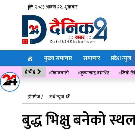
२०८३ श्रावण २२, शुक्रबार
मुख्य समाचार
समाचार
प्रदेश न्युज
ट्रेन्डीङ्ग
किम्बदन्ती
कृष्णचन्द्र वागश्रेष्ठ
जिब्रो छ
विसं २०७६
होमपेज /
अर्थ न्युज
बुद्ध भिक्षु बनेको स्थ