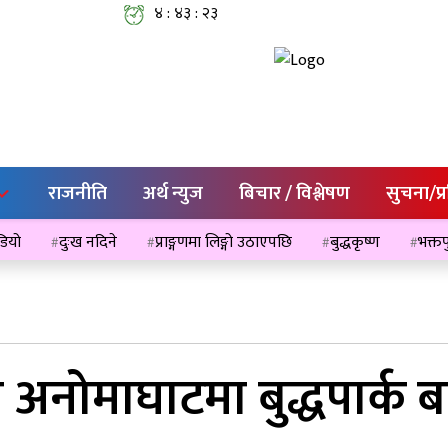
४ : ४३ : २३
राजनीति
अर्थ न्युज
बिचार / विश्लेषण
सुचना/प्
ेडियो
दुःख नदिने
प्राङ्गणमा लिङ्गो उठाएपछि
बुद्धकृष्ण
भक्तप
ल अनोमाघाटमा बुद्धपार्क बन्