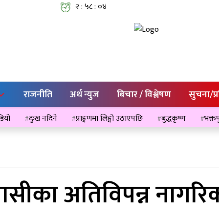
२ : ५८ : ०४
राजनीति
अर्थ न्युज
बिचार / विश्लेषण
सुचना/प्
ेडियो
दुःख नदिने
प्राङ्गणमा लिङ्गो उठाएपछि
बुद्धकृष्ण
भक्तप
रासीका अतिविपन्न नागरि