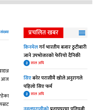
प्रचलित खबर
ंख्या
किनमेल
गर्न भारतीय बजार ठुटीबारी
जाने उपभोक्ताको फेरियो दैनिकी
३
साल अघि
्यन्न
सिए
बनेर परासीमै खोले अनुरागले
मा आज
पहिलो सिए फर्म
३
साल अघि
रहेका
म्राट
नवलपरासीको
प्रतापपुरमा पतिपत्नी