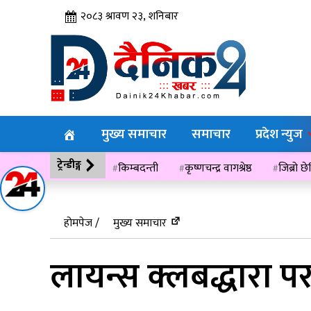
२०८३ श्रावण २३, शनिबार
मुख्य समाचार
समाचार
प्रदेश न्युज
ट्रेन्डीङ्ग
किम्बदन्ती
कृष्णचन्द्र वागश्रेष्ठ
जिब्रो छ
विसं २०७६
होमपेज /
मुख्य समाचार
लायन्स क्लबद्धारा प