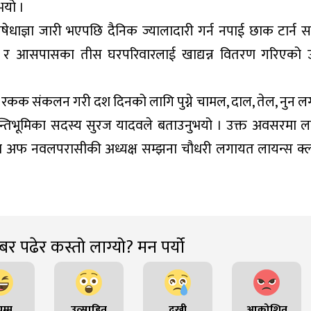
भयो ।
धाज्ञा जारी भएपछि दैनिक ज्यालादारी गर्न नपाई छाक टार्न स
१ र आसपासका तीस घरपरिवारलाई खाद्यन्न वितरण गरिएको उ
 रकक संकलन गरी दश दिनको लागि पुग्ने चामल, दाल, तेल, नुन 
ान्तिभूमिका सदस्य सुरज यादवले बताउनुभयो । उक्त अवसरमा ल
क्लव अफ नवलपरासीकी अध्यक्ष सम्झना चौधरी लगायत लायन्स क
र पढेर कस्तो लाग्यो? मन पर्यो
म्म
उत्साहित
दुखी
आक्रोशित