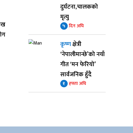
दुर्घटना,चालकको
मृत्यु
ुःख
५
दिन अघि
योग
कृष्ण
क्षेत्री
‘नेपालीमान्छे’को नयाँ
गीत ‘मन फेरियो’
सार्वजनिक हुँदै
१
हफ्ता अघि