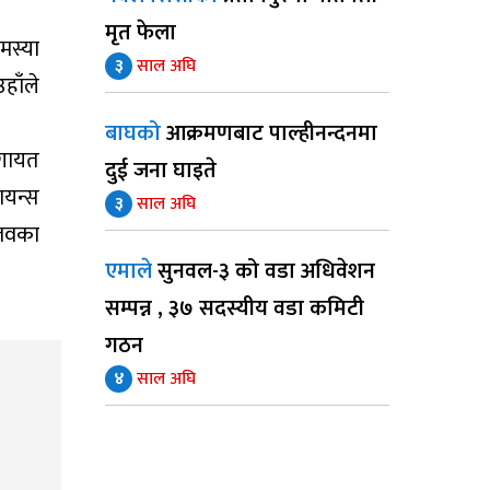
मृत फेला
मस्या
३
साल अघि
हाँले
बाघको
आक्रमणबाट पाल्हीनन्दनमा
लगायत
दुई जना घाइते
ायन्स
३
साल अघि
्लवका
एमाले
सुनवल-३ को वडा अधिवेशन
सम्पन्न , ३७ सदस्यीय वडा कमिटी
गठन
४
साल अघि