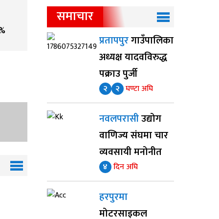
समाचार
%
प्रतापपुर
गाउँपालिका
अध्यक्ष यादवविरुद्ध
पक्राउ पुर्जी
२
२
घण्टा अघि
नवलपरासी
उद्योग
वाणिज्य संघमा चार
व्यवसायी मनोनीत
४
दिन अघि
हरपुरमा
मोटरसाइकल