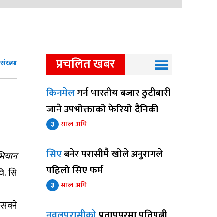
प्रचलित खबर
संख्या
किनमेल
गर्न भारतीय बजार ठुटीबारी
जाने उपभोक्ताको फेरियो दैनिकी
३
साल अघि
सिए
बनेर परासीमै खोले अनुरागले
भियान
पहिलो सिए फर्म
ि. सि
३
साल अघि
सक्ने
नवलपरासीको
प्रतापपुरमा पतिपत्नी