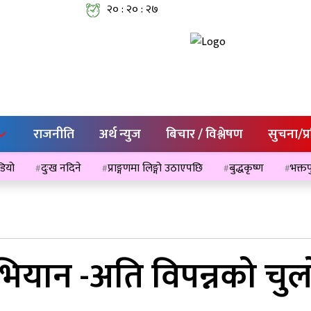
२० : २० : २७
राजनीति
अर्थ न्युज
बिचार / विश्लेषण
सुचना/प्
ेडियो
दुःख नदिने
प्राङ्गणमा लिङ्गो उठाएपछि
बुद्धकृष्ण
भक्तप
यान -अति विपन्नको चुलो