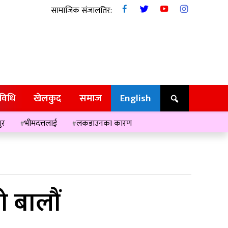
सामाजिक संजालतिर:
रविधि
खेलकुद
समाज
English
ुर
भीमदत्तलाई
लकडाउनका कारण
 बालौं