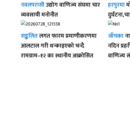
नवलपरासी
उद्योग वाणिज्य संघमा चार
हरपुरमा
म
व्यवसायी मनोनीत
दुर्घटना,च
सङ्कलित
लगत फारम प्रमाणीकरणमा
जाँचका
ना
आलटाल गरी थन्काइएको भन्दै
नदिन प्रह
रामग्राम–१२ का स्थानीय आक्रोसित
वाणिज्य स