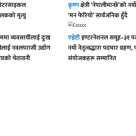
ोटरसाइकल
कृष्ण
क्षेत्री ‘नेपालीमान्छे’को नय
ालकको मृत्यु
‘मन फेरियो’ सार्वजनिक हुँदै
ममा व्यवसायीलाई दुःख
एम्नेष्टी
इण्टरनेशनल समूह–३१ प
रीलाई नवलपरासी उद्योग
नयाँ नेतृत्वद्धारा पदभार ग्रहण, पू
ंघको चेतावनी
संयोजकहरू सम्मानित