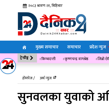
२०८३ श्रावण २१, बिहिबार
मुख्य समाचार
समाचार
प्रदेश न्युज
ट्रेन्डीङ्ग
किम्बदन्ती
कृष्णचन्द्र वागश्रेष्ठ
जिब्रो छ
विसं २०७६
होमपेज /
अर्थ न्युज
सुनवलका युवाको अभि