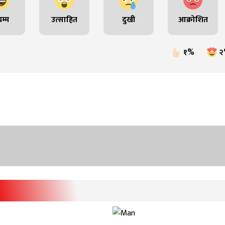
म्म
उत्साहित
दुखी
आक्रोशित
१%
२