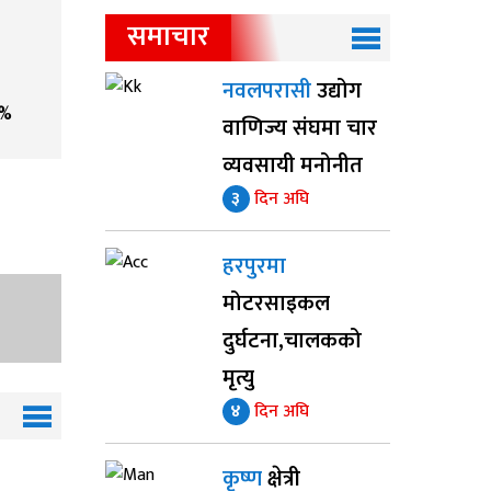
समाचार
नवलपरासी
उद्योग
%
वाणिज्य संघमा चार
व्यवसायी मनोनीत
३
दिन अघि
हरपुरमा
मोटरसाइकल
दुर्घटना,चालकको
मृत्यु
४
दिन अघि
कृष्ण
क्षेत्री