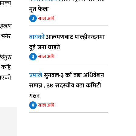
यानका
मृत फेला
३
साल अघि
 हजार
 भनेर
बाघको
आक्रमणबाट पाल्हीनन्दनमा
दुई जना घाइते
 दिनुस
३
साल अघि
 केहि
एमाले
सुनवल-३ को वडा अधिवेशन
 भएको
सम्पन्न , ३७ सदस्यीय वडा कमिटी
गठन
४
साल अघि