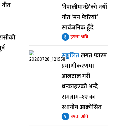
ाँ गीत
‘नेपालीमान्छे’को नयाँ
गीत ‘मन फेरियो’
सार्वजनिक हुँदै
रासीको
१
हफ्ता अघि
र्व
सङ्कलित
लगत फारम
प्रमाणीकरणमा
आलटाल गरी
थन्काइएको भन्दै
रामग्राम–१२ का
स्थानीय आक्रोसित
१
हफ्ता अघि